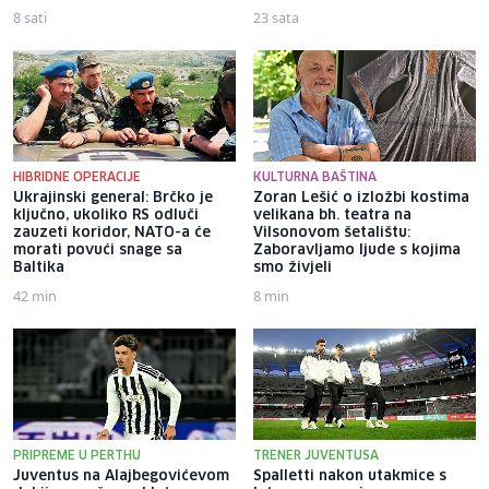
8 sati
23 sata
HIBRIDNE OPERACIJE
KULTURNA BAŠTINA
Ukrajinski general: Brčko je
Zoran Lešić o izložbi kostima
ključno, ukoliko RS odluči
velikana bh. teatra na
zauzeti koridor, NATO-a će
Vilsonovom šetalištu:
morati povući snage sa
Zaboravljamo ljude s kojima
Baltika
smo živjeli
42 min
8 min
PRIPREME U PERTHU
TRENER JUVENTUSA
Juventus na Alajbegovićevom
Spalletti nakon utakmice s