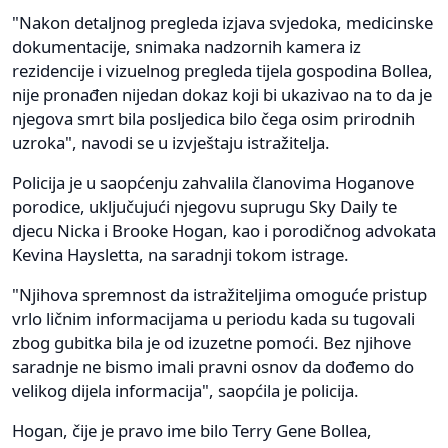
"Nakon detaljnog pregleda izjava svjedoka, medicinske
dokumentacije, snimaka nadzornih kamera iz
rezidencije i vizuelnog pregleda tijela gospodina Bollea,
nije pronađen nijedan dokaz koji bi ukazivao na to da je
njegova smrt bila posljedica bilo čega osim prirodnih
uzroka", navodi se u izvještaju istražitelja.
Policija je u saopćenju zahvalila članovima Hoganove
porodice, uključujući njegovu suprugu Sky Daily te
djecu Nicka i Brooke Hogan, kao i porodičnog advokata
Kevina Haysletta, na saradnji tokom istrage.
"Njihova spremnost da istražiteljima omoguće pristup
vrlo ličnim informacijama u periodu kada su tugovali
zbog gubitka bila je od izuzetne pomoći. Bez njihove
saradnje ne bismo imali pravni osnov da dođemo do
velikog dijela informacija", saopćila je policija.
Hogan, čije je pravo ime bilo Terry Gene Bollea,