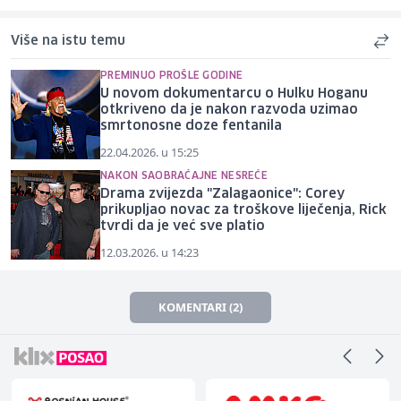
Više na istu temu
PREMINUO PROŠLE GODINE
U novom dokumentarcu o Hulku Hoganu
otkriveno da je nakon razvoda uzimao
smrtonosne doze fentanila
22.04.2026. u 15:25
NAKON SAOBRAĆAJNE NESREĆE
Drama zvijezda "Zalagaonice": Corey
prikupljao novac za troškove liječenja, Rick
tvrdi da je već sve platio
12.03.2026. u 14:23
KOMENTARI (2)