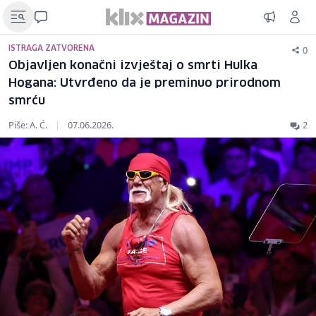
0
ISTRAGA ZATVORENA
Objavljen konačni izvještaj o smrti Hulka
Hogana: Utvrđeno da je preminuo prirodnom
smrću
Piše: A. Ć.
|
07.06.2026.
2