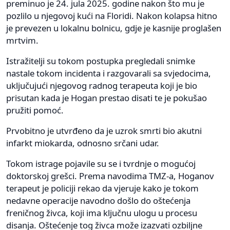
preminuo je 24. jula 2025. godine nakon što mu je
pozlilo u njegovoj kući na Floridi. Nakon kolapsa hitno
je prevezen u lokalnu bolnicu, gdje je kasnije proglašen
mrtvim.
Istražitelji su tokom postupka pregledali snimke
nastale tokom incidenta i razgovarali sa svjedocima,
uključujući njegovog radnog terapeuta koji je bio
prisutan kada je Hogan prestao disati te je pokušao
pružiti pomoć.
Prvobitno je utvrđeno da je uzrok smrti bio akutni
infarkt miokarda, odnosno srčani udar.
Tokom istrage pojavile su se i tvrdnje o mogućoj
doktorskoj grešci. Prema navodima TMZ-a, Hoganov
terapeut je policiji rekao da vjeruje kako je tokom
nedavne operacije navodno došlo do oštećenja
freničnog živca, koji ima ključnu ulogu u procesu
disanja. Oštećenje tog živca može izazvati ozbiljne