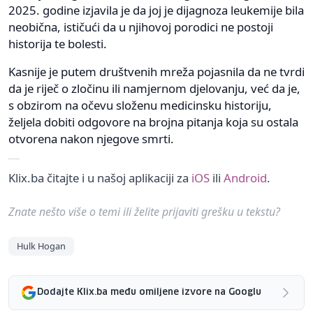
2025. godine izjavila je da joj je dijagnoza leukemije bila
neobična, ističući da u njihovoj porodici ne postoji
historija te bolesti.
Kasnije je putem društvenih mreža pojasnila da ne tvrdi
da je riječ o zločinu ili namjernom djelovanju, već da je,
s obzirom na očevu složenu medicinsku historiju,
željela dobiti odgovore na brojna pitanja koja su ostala
otvorena nakon njegove smrti.
Klix.ba čitajte i u našoj aplikaciji za
iOS
ili
Android
.
Znate nešto više o temi ili želite prijaviti grešku u tekstu?
Hulk Hogan
Dodajte Klix.ba među omiljene izvore na Googlu