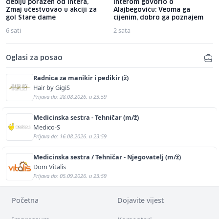
debiju poražen od Intera,
Interom govorio o
Zmaj učestvovao u akciji za
Alajbegoviću: Veoma ga
gol Stare dame
cijenim, dobro ga poznajem
6 sati
2 sata
Oglasi za posao
Radnica za manikir i pedikir (ž)
Hair by GigiS
Prijava do: 28.08.2026. u 23:59
Medicinska sestra - Tehničar (m/ž)
Medico-S
Prijava do: 16.08.2026. u 23:59
Medicinska sestra / Tehničar - Njegovatelj (m/ž)
Dom Vitalis
Prijava do: 05.09.2026. u 23:59
Početna
Dojavite vijest