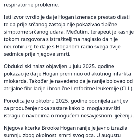
respiratorne probleme.
Isti izvor tvrdio je da je Hogan iznenada prestao disati
te da prije srčanog zastoja nije pokazivao tipične
simptome srčanog udara. Međutim, terapeut je kasnije
tokom razgovora s istražiteljima naglasio da nije
neurohirurg te da je s Hoganom radio svega dvije
sedmice prije njegove smrti.
Obdukcijski nalaz objavljen u julu 2025. godine
pokazao je da je Hogan preminuo od akutnog infarkta
miokarda. Također je navedeno da je ranije bolovao od
atrijalne fibrilacije i hronične limfocitne leukemije (CLL).
Porodica je u oktobru 2025. godine podnijela zahtjev
za produženje roka zastare kako bi mogla završiti
istragu o navodima o mogućem nesavjesnom liječenju.
Njegova kćerka Brooke Hogan ranije je javno izrazila
sumnju zbog okolnosti smrti svog oca. U augustu