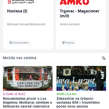
Hostesa (ž)
Trgovac - Magacioner
(m/ž)
Bosnian House Restaurant
Amko komerc
Inostranstvo
Fojnica
Možda vas zanima
O ČEMU JE RIJEČ
WWIN LIGA BIH
Nesvakidašnji prizor u Los
Željezničar na Grbavici
Angelesu: Muškarac snimljen u
savladao BSK i trijumfalno
billboardu nasred raskrsnice
počeo novu sezonu