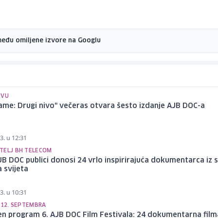
među omiljene izvore na Googlu
EVU
ame: Drugi nivo" večeras otvara šesto izdanje AJB DOC-a
3. u 12:31
TELJ BH TELECOM
JB DOC publici donosi 24 vrlo inspirirajuća dokumentarca iz 
a svijeta
3. u 10:31
 12. SEPTEMBRA
en program 6. AJB DOC Film Festivala: 24 dokumentarna film