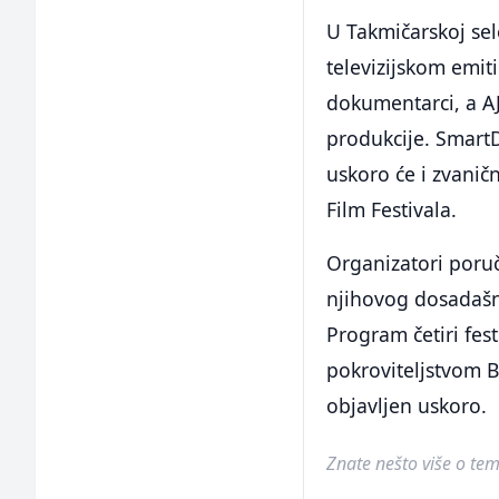
U Takmičarskoj sel
televizijskom emit
dokumentarci, a A
produkcije. SmartD
uskoro će i zvanič
Film Festivala.
Organizatori poruč
njihovog dosadašn
Program četiri fes
pokroviteljstvom 
objavljen uskoro.
Znate nešto više o temi 