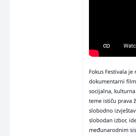
Fokus Festivala je
dokumentarni filmo
socijalna, kulturn
teme ističu prava 
slobodno izvještav
slobodan izbor, id
međunarodnim sist