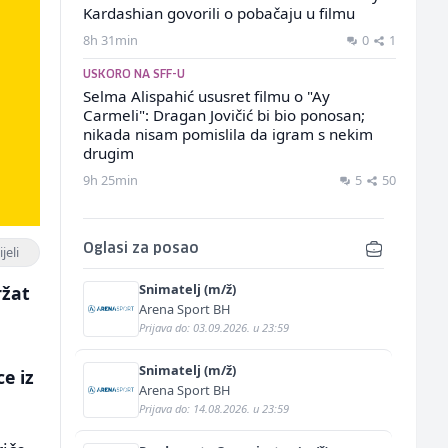
Kardashian govorili o pobačaju u filmu
8h 31min
0
1
USKORO NA SFF-U
Selma Alispahić ususret filmu o "Ay
Carmeli": Dragan Jovičić bi bio ponosan;
nikada nisam pomislila da igram s nekim
drugim
9h 25min
5
50
Oglasi za posao
jeli
Snimatelj (m/ž)
ržat
Arena Sport BH
Prijava do: 03.09.2026. u 23:59
Snimatelj (m/ž)
e iz
Arena Sport BH
Prijava do: 14.08.2026. u 23:59