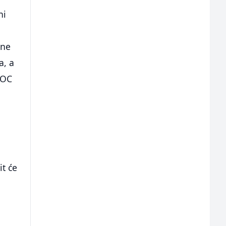
ni
lne
a, a
DOC
t će