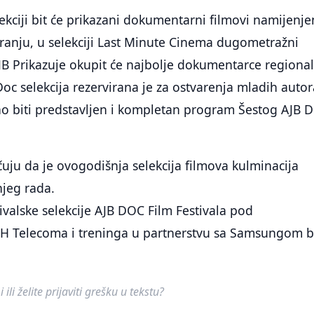
ekciji bit će prikazani dokumentarni filmovi namijenje
iranju, u selekciji Last Minute Cinema dugometražni
JB Prikazuje okupit će najbolje dokumentarce regiona
oc selekcija rezervirana je za ostvarenja mladih autor
no biti predstavljen i kompletan program Šestog AJB 
uju da je ovogodišnja selekcija filmova kulminacija
jeg rada.
tivalske selekcije AJB DOC Film Festivala pod
BH Telecoma i treninga u partnerstvu sa Samsungom bi
ili želite prijaviti grešku u tekstu?