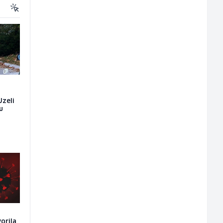
Uzeli
u
vorila