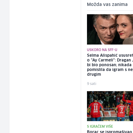
Možda vas zanima
USKORO NA SFF-U
Selma Alispahić ususret
o "Ay Carmeli": Dragan 
bi bio ponosan; nikada
pomislila da igram s n
drugim
9 sati
S IGRAČEM VIŠE
Borac se ispromašivao