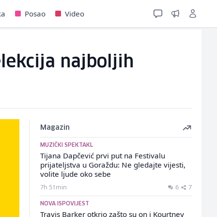
ka
Posao
Video
ekcija najboljih
Magazin
MUZIČKI SPEKTAKL
Tijana Dapčević prvi put na Festivalu
prijateljstva u Goraždu: Ne gledajte vijesti,
volite ljude oko sebe
7h 51min
6
7
NOVA ISPOVIJEST
Travis Barker otkrio zašto su on i Kourtney