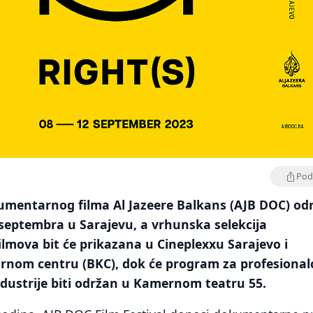
Podi
kumentarnog filma Al Jazeere Balkans (AJB DOC) od
. septembra u Sarajevu, a vrhunska selekcija
lmova bit će prikazana u Cineplexxu Sarajevo i
nom centru (BKC), dok će program za profesionalc
ustrije biti održan u Kamernom teatru 55.