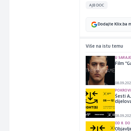
AJB DOC
Dodajte Klix.ba 
Više na istu temu
U SARAJ
Film "G
08.09.202
POKROVI
Šesti A
dijelov
08.09.202
OD 8. DO
Objavlj