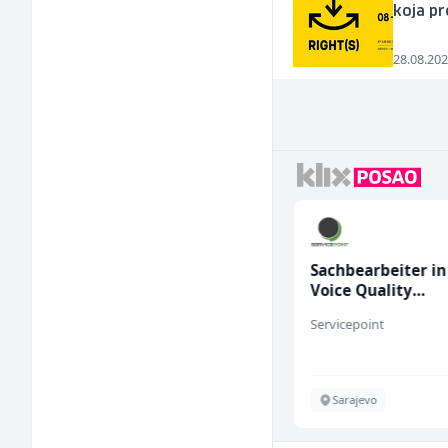
koja p
28.08.202
Multimedijalni
Sachbearbeiter in
marketing kreator (m/
Voice Quality
ž)
Management (m/
Kalea
Servicepoint
Ilijaš
Sarajevo