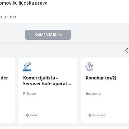
romovišu ljudska prava
3. u 13:23
KOMENTARI (0)
 der
Komercijalista -
Konobar (m/ž)
Serviser kafe aparata
w)
(m/ž)
P Trade
Borbono
Tuzla
Sarajevo