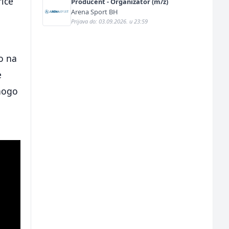
riče
Producent - Organizator (m/ž)
Arena Sport BH
Prijava do: 03.09.2026. u 23:59
o na
e
mnogo