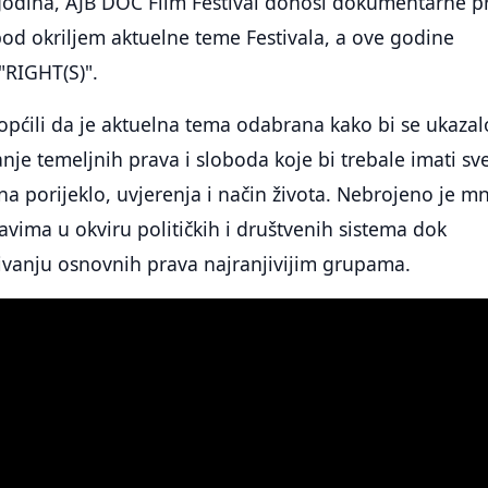
godina, AJB DOC Film Festival donosi dokumentarne p
a pod okriljem aktuelne teme Festivala, a ove godine
"RIGHT(S)".
općili da je aktuelna tema odabrana kako bi se ukazal
anje temeljnih prava i sloboda koje bi trebale imati sv
na porijeklo, uvjerenja i način života. Nebrojeno je 
ravima u okviru političkih i društvenih sistema dok
ivanju osnovnih prava najranjivijim grupama.