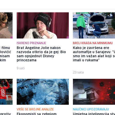
ISKRENO PRIZNANJE
BROJ KRAĐA NA MINIMUMU
 filmu
Brat Angeline Jolie nakon
Kako je završena ere
Jovičić
razvoda otkrio da je gej: Bio
automafije u Sarajevu: "
 nisam
sam opsjednut Disney
smo im važan alat koji s
ekim
princezama
imali u rukama"
9 sati
23 sata
VRŠE SE BROJNE ANALIZE
NAUČNICI UPOZORAVAJU
 protiv
Ekonomisti sa zebnjom
Umjetna inteligencija st