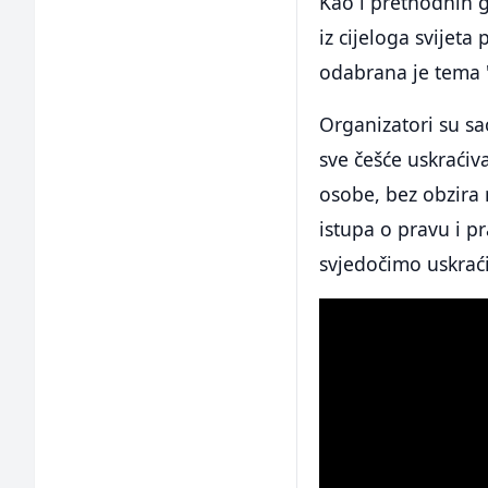
Kao i prethodnih 
iz cijeloga svijet
odabrana je tema 
Organizatori su sa
sve češće uskraćiv
osobe, bez obzira 
istupa o pravu i p
svjedočimo uskrać