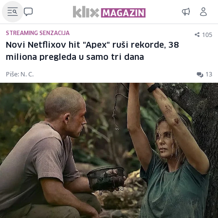
105
STREAMING SENZACIJA
Novi Netflixov hit "Apex" ruši rekorde, 38
miliona pregleda u samo tri dana
Piše: N. C.
13