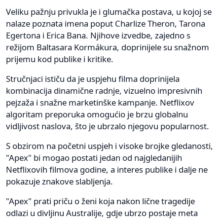
Veliku pažnju privukla je i glumačka postava, u kojoj se
nalaze poznata imena poput Charlize Theron, Tarona
Egertona i Erica Bana. Njihove izvedbe, zajedno s
režijom Baltasara Kormákura, doprinijele su snažnom
prijemu kod publike i kritike.
Stručnjaci ističu da je uspjehu filma doprinijela
kombinacija dinamične radnje, vizuelno impresivnih
pejzaža i snažne marketinške kampanje. Netflixov
algoritam preporuka omogućio je brzu globalnu
vidljivost naslova, što je ubrzalo njegovu popularnost.
S obzirom na početni uspjeh i visoke brojke gledanosti,
"Apex" bi mogao postati jedan od najgledanijih
Netflixovih filmova godine, a interes publike i dalje ne
pokazuje znakove slabljenja.
"Apex" prati priču o ženi koja nakon lične tragedije
odlazi u divljinu Australije, gdje ubrzo postaje meta