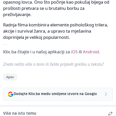
opasnog lovca. Ono što počinje kao pokušaj bijega od
prošlosti pretvara se u brutalnu borbu za
preživljavanje.
Radnja filma kombinira elemente psihološkog trilera,
akcije i survival žanra, a upravo ta mješavina
doprinijela je velikoj popularnosti.
Klix.ba čitajte i u našoj aplikaciji za
iOS
ili
Android
.
Znate nešto više o temi ili želite prijaviti grešku u tekstu?
Apex
Dodajte Klix.ba među omiljene izvore na Googlu
Više na istu temu