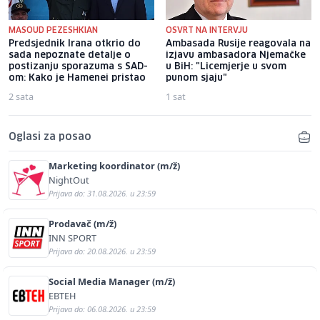
MASOUD PEZESHKIAN
OSVRT NA INTERVJU
Predsjednik Irana otkrio do
Ambasada Rusije reagovala na
sada nepoznate detalje o
izjavu ambasadora Njemačke
postizanju sporazuma s SAD-
u BiH: "Licemjerje u svom
om: Kako je Hamenei pristao
punom sjaju"
2 sata
1 sat
Oglasi za posao
Marketing koordinator (m/ž)
NightOut
Prijava do: 31.08.2026. u 23:59
Prodavač (m/ž)
INN SPORT
Prijava do: 20.08.2026. u 23:59
Social Media Manager (m/ž)
EBTEH
Prijava do: 06.08.2026. u 23:59