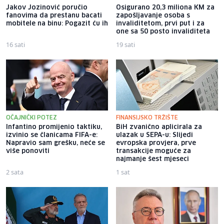
Jakov Jozinović poručio
Osigurano 20,3 miliona KM za
fanovima da prestanu bacati
zapošljavanje osoba s
mobitele na binu: Pogazit ću ih
invaliditetom, prvi put i za
one sa 50 posto invaliditeta
16 sati
19 sati
OČAJNIČKI POTEZ
FINANSIJSKO TRŽIŠTE
Infantino promijenio taktiku,
BiH zvanično aplicirala za
izvinio se članicama FIFA-e:
ulazak u SEPA-u: Slijedi
Napravio sam grešku, neće se
evropska provjera, prve
više ponoviti
transakcije moguće za
najmanje šest mjeseci
2 sata
1 sat