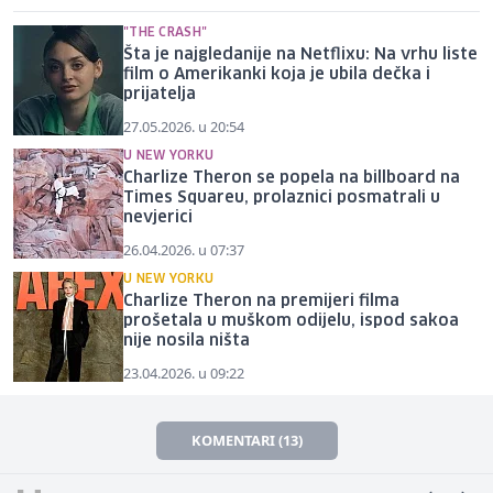
"THE CRASH"
Šta je najgledanije na Netflixu: Na vrhu liste
film o Amerikanki koja je ubila dečka i
prijatelja
27.05.2026. u 20:54
U NEW YORKU
Charlize Theron se popela na billboard na
Times Squareu, prolaznici posmatrali u
nevjerici
26.04.2026. u 07:37
U NEW YORKU
Charlize Theron na premijeri filma
prošetala u muškom odijelu, ispod sakoa
nije nosila ništa
23.04.2026. u 09:22
KOMENTARI (13)