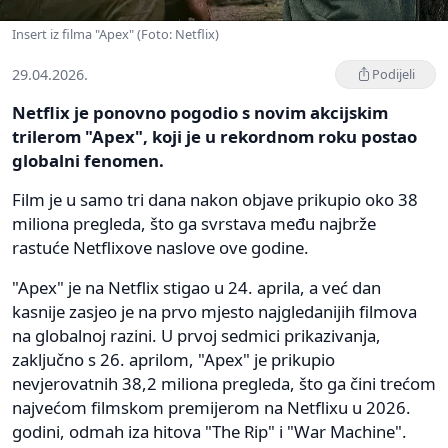
Insert iz filma "Apex" (Foto: Netflix)
29.04.2026.
Podijeli
Netflix je ponovno pogodio s novim akcijskim
trilerom "Apex", koji je u rekordnom roku postao
globalni fenomen.
Film je u samo tri dana nakon objave prikupio oko 38
miliona pregleda, što ga svrstava među najbrže
rastuće Netflixove naslove ove godine.
"Apex" je na Netflix stigao u 24. aprila, a već dan
kasnije zasjeo je na prvo mjesto najgledanijih filmova
na globalnoj razini. U prvoj sedmici prikazivanja,
zaključno s 26. aprilom, "Apex" je prikupio
nevjerovatnih 38,2 miliona pregleda, što ga čini trećom
najvećom filmskom premijerom na Netflixu u 2026.
godini, odmah iza hitova "The Rip" i "War Machine".