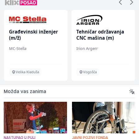
Građevinski inženjer
Tehničar održavanja
(m/ž)
CNC mašina (m)
MC-Stella
Irion Argerr
Velika Kladuša
Vogošća
Možda vas zanima
NASTUPAO U PULI
JAVNI POZIVI FONDA