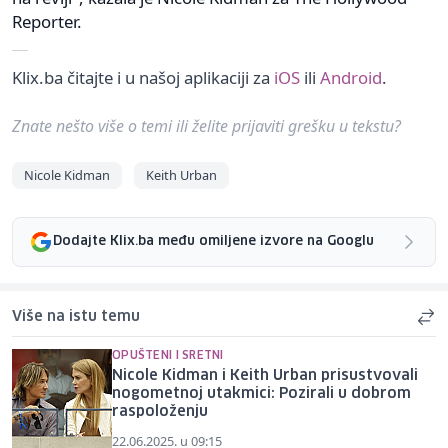
Reporter.
Klix.ba čitajte i u našoj aplikaciji za
iOS
ili
Android
.
Znate nešto više o temi ili želite prijaviti grešku u tekstu?
Nicole Kidman
Keith Urban
Dodajte Klix.ba među omiljene izvore na Googlu
Više na istu temu
OPUŠTENI I SRETNI
Nicole Kidman i Keith Urban prisustvovali
nogometnoj utakmici: Pozirali u dobrom
raspoloženju
22.06.2025. u 09:15