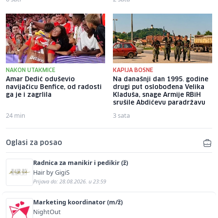
NAKON UTAKMICE
KAPIJA BOSNE
Amar Dedić oduševio
Na današnji dan 1995. godine
navijačicu Benfice, od radosti
drugi put oslobođena Velika
ga je i zagrlila
Kladuša, snage Armije RBiH
srušile Abdićevu paradržavu
24 min
3 sata
Oglasi za posao
Radnica za manikir i pedikir (ž)
Hair by GigiS
Prijava do: 28.08.2026. u 23:59
Marketing koordinator (m/ž)
NightOut