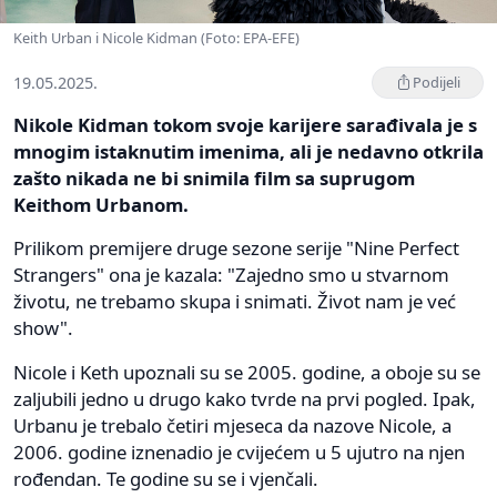
Keith Urban i Nicole Kidman (Foto: EPA-EFE)
19.05.2025.
Podijeli
Nikole Kidman tokom svoje karijere sarađivala je s
mnogim istaknutim imenima, ali je nedavno otkrila
zašto nikada ne bi snimila film sa suprugom
Keithom Urbanom.
Prilikom premijere druge sezone serije "Nine Perfect
Strangers" ona je kazala: "Zajedno smo u stvarnom
životu, ne trebamo skupa i snimati. Život nam je već
show".
Nicole i Keth upoznali su se 2005. godine, a oboje su se
zaljubili jedno u drugo kako tvrde na prvi pogled. Ipak,
Urbanu je trebalo četiri mjeseca da nazove Nicole, a
2006. godine iznenadio je cvijećem u 5 ujutro na njen
rođendan. Te godine su se i vjenčali.