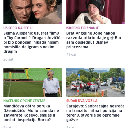
USKORO NA SFF-U
ISKRENO PRIZNANJE
Selma Alispahić ususret filmu
Brat Angeline Jolie nakon
o "Ay Carmeli": Dragan Jovičić
razvoda otkrio da je gej: Bio
bi bio ponosan; nikada nisam
sam opsjednut Disney
pomislila da igram s nekim
princezama
drugim
21 sat
20 sati
NAČELNIK OPĆINE CENTAR
SUDAR DVA VOZILA
Mandićeva oštra poruka
Sarajevo: Saobraćajna nesreća
Džemidžiću: Molio sam da ne
na tranzitu, hitna i policija na
zatvarate Koševo, smiješ li
terenu, stvorile se ogromne
poslati inspekciju Borcu?
gužve
6 sati
2 sata