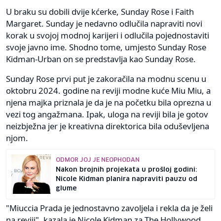
U braku su dobili dvije kćerke, Sunday Rose i Faith
Margaret. Sunday je nedavno odlučila napraviti novi
korak u svojoj modnoj karijeri i odlučila pojednostaviti
svoje javno ime. Shodno tome, umjesto Sunday Rose
Kidman-Urban on se predstavlja kao Sunday Rose.
Sunday Rose prvi put je zakoračila na modnu scenu u
oktobru 2024. godine na reviji modne kuće Miu Miu, a
njena majka priznala je da je na početku bila oprezna u
vezi tog angažmana. Ipak, uloga na reviji bila je gotov
neizbježna jer je kreativna direktorica bila oduševljena
njom.
ODMOR JOJ JE NEOPHODAN
Nakon brojnih projekata u prošloj godini:
Nicole Kidman planira napraviti pauzu od
glume
"Miuccia Prada je jednostavno zavoljela i rekla da je želi
na reviji", kazala je Nicole Kidman za The Hollywood