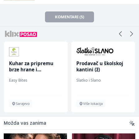
KOMENTARI (5)
Kuhar za pripremu
Prodavač u školskoj
brze hrane i
kantini (ž)
jednostavnih jela (m/
Easy Bites
Slatko i Slano
ž)
Sarajevo
Više lokacija
Možda vas zanima