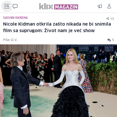
13
SASVIM ISKRENA
Nicole Kidman otkrila zašto nikada ne bi snimila
film sa suprugom: Život nam je već show
Piše: D. V.
5