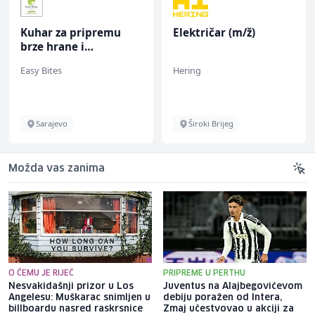
Kuhar za pripremu
Električar (m/ž)
brze hrane i
jednostavnih jela (m/
Easy Bites
Hering
ž)
Sarajevo
Široki Brijeg
Možda vas zanima
O ČEMU JE RIJEČ
PRIPREME U PERTHU
Nesvakidašnji prizor u Los
Juventus na Alajbegovićevom
Angelesu: Muškarac snimljen u
debiju poražen od Intera,
billboardu nasred raskrsnice
Zmaj učestvovao u akciji za