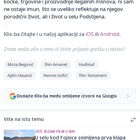
kocke, trgovine i proizvodnje ilegalnih mlinova, ni sam
ne ostaje imun, što se uveliko reflektuje na njegov
porodični život, ali i život u selu Podstijena.
Klix.ba čitajte i u našoj aplikaciji za
iOS
ili
Android
.
Znate nešto više o temi ili želite prijaviti grešku u tekstu?
Mirza Begović
film Amanet
HudHud
Ajdin Hasanić
Nevres Softić
film Testament
Dodajte Klix.ba među omiljene izvore na Googlu
Više na istu temu
JOŠ JEDAN FILM U BIH
U selu kod Fojnice snimljena prva klapa