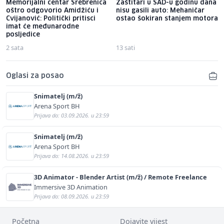
Memorijalni centar Srebrenica
Zaštitari u SAD-u godinu dana
oštro odgovorio Amidžiću i
nisu gasili auto: Mehaničar
Cvijanović: Politički pritisci
ostao šokiran stanjem motora
imat će međunarodne
posljedice
2 sata
13 sati
Oglasi za posao
Snimatelj (m/ž)
Arena Sport BH
Prijava do: 03.09.2026. u 23:59
Snimatelj (m/ž)
Arena Sport BH
Prijava do: 14.08.2026. u 23:59
3D Animator - Blender Artist (m/ž) / Remote Freelance
Immersive 3D Animation
Prijava do: 08.09.2026. u 23:59
Početna
Dojavite vijest