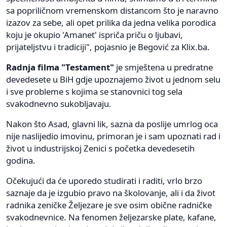
sa popriličnom vremenskom distancom što je naravno
izazov za sebe, ali opet prilika da jedna velika porodica
koju je okupio 'Amanet' ispriča priču o ljubavi,
prijateljstvu i tradiciji", pojasnio je Begović za Klix.ba.
Radnja filma "Testament"
je smještena u predratne
devedesete u BiH gdje upoznajemo život u jednom selu
i sve probleme s kojima se stanovnici tog sela
svakodnevno sukobljavaju.
Nakon što Asad, glavni lik, sazna da poslije umrlog oca
nije naslijedio imovinu, primoran je i sam upoznati rad i
život u industrijskoj Zenici s početka devedesetih
godina.
Očekujući da će uporedo studirati i raditi, vrlo brzo
saznaje da je izgubio pravo na školovanje, ali i da život
radnika zeničke Željezare je sve osim obične radničke
svakodnevnice. Na fenomen željezarske plate, kafane,