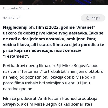
Foto: Arhiv/Klix.ba
02.09.2023.
Podijeli
Najgledaniji bh. film iz 2022. godine "Amanet"
uskoro će dobiti prve klape svog nastavka. Iako se
ne radi o dosljednom nastavku, ambijent, žanr,
većina likova, ali i status filma za cijelu porodicu te
priča koja se nadovezuje, nosit će naziv
"Testament".
Prvi kadrovi novog filma u režiji Mirze Begovića pod
nazivom "Testament" bi trebali biti snimljeni u oktobru
na nekoj od poznatih bh. lokacija dok bi više od 70
posto filma trebalo biti snimljeno u aprilu i junu
naredne godine.
Film će producirati AmfiTeatar i Hudhud produkcija
Sarajevo, a osim Mirze Begovića kao scenariste i