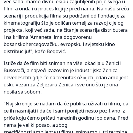
već sada imamo divnu ekipu zaljubljenih prije svega u
film, a onda i u proces koji je pred nama. Na našu sreću
scenarij i produkcija filma su podržani od Fondacije za
kinematografiju što je odličan temelj za razvoj cijelog
projekta, koji već sada, na čitanje scenarija distributera
i na krilima 'Amaneta' ima dogovorenu
bosanskohercegovačku, evropsku i svjetsku kino
distribuciju!", kaže Begović.
Ističe da će film biti sniman na više lokacija u Zenici i
Busovači, a najveći izazov im je industrijska Zenica
devedesetih gdje će na trenutak oživjeti jedan ambijent
usko vezan za Željezaru Zenica i sve ono što je ona
nosila sa sobom.
"Najiskrenije se nadam da će publika uživati u filmu, da
će ih nasmijati i da će i sami ponijeti nešto pozitivno iz
priče koju ćemo pričati narednih godinu ipo dana. Pred
nama je veliki posao, a zbog
specifičnosti ambijenta u filmu, snimamo u tri termina