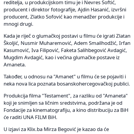
reditelja, u produkcijskom timu je i Nevres Softić,
producent i direktor fotografije, Ajdin Hasanić, izvršni
producent, Zlatko Sofović kao menadžer produkcije i
mnogi drugi.
Kada je riječ o glumačkoj postavi u filmu će igrati Zlatan
Školjić, Nusmir Muharemović, Adem Smailhodžić, Irfan
Kasumović, Iva Filipović, Faketa Salihbegović Avdagić,
Mugdim Avdagić, kao i većina glumačke postave iz
Amaneta.
Također, u odnosu na "Amanet" u filmu će se pojaviti i
neka nova lica poznata bosanskohercegovačkoj publici.
Produkcija filma "Testament", za razliku od "Amaneta"
koji je snimljen sa ličnim sredstvima, podržana je od
Fondacije za kinematografiju, a kino distribuciju za BiH
će raditi UNA FILM BiH.
U izjavi za Klix.ba Mirza Begović je kazao da će