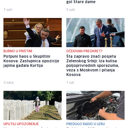
gol Stare dame
7 sati
5 sati
BURNO U PRIŠTINI
OČEKIVAN PREOKRET?
Potpuni haos u Skupštini
Šta zapravo znači posjeta
Kosova: Zastupnica opozicije
Zelenskog Srbiji: Iza kulisa
jajima gađala Kurtija
poljoprivrednih sporazuma,
veza s Moskvom i pitanja
Kosova
3 sata
1 sat
UPUTILI UPOZORENJE
PREDUGO RADIO U LERU