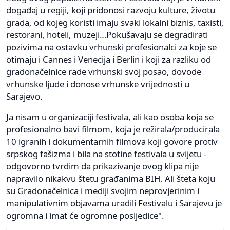
događaj u regiji, koji pridonosi razvoju kulture, životu
grada, od kojeg koristi imaju svaki lokalni biznis, taxisti,
restorani, hoteli, muzeji…Pokušavaju se degradirati
pozivima na ostavku vrhunski profesionalci za koje se
otimaju i Cannes i Venecija i Berlin i koji za razliku od
gradonačelnice rade vrhunski svoj posao, dovode
vrhunske ljude i donose vrhunske vrijednosti u
Sarajevo.
Ja nisam u organizaciji festivala, ali kao osoba koja se
profesionalno bavi filmom, koja je režirala/producirala
10 igranih i dokumentarnih filmova koji govore protiv
srpskog fašizma i bila na stotine festivala u svijetu -
odgovorno tvrdim da prikazivanje ovog klipa nije
napravilo nikakvu štetu građanima BIH. Ali šteta koju
su Gradonačelnica i mediji svojim neprovjerinim i
manipulativnim objavama uradili Festivalu i Sarajevu je
ogromna i imat će ogromne posljedice".