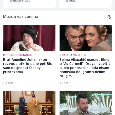
Inostranstvo
Tuzla
Možda vas zanima
ISKRENO PRIZNANJE
USKORO NA SFF-U
Brat Angeline Jolie nakon
Selma Alispahić ususret filmu
razvoda otkrio da je gej: Bio
o "Ay Carmeli": Dragan Jovičić
sam opsjednut Disney
bi bio ponosan; nikada nisam
princezama
pomislila da igram s nekim
drugim
18 sati
17 sati