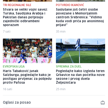
TRI REGIONALNE SILE
POTVRDIO IKANOVIĆ
Stvara se veliki vojni savez:
Saslušane još četiri osobe
Turska, Saudijska Arabija i
povezane s Memorijalnim
Pakistan danas potpisuju
centrom Srebrenica: "Vidimo
zajednički odbrambeni
kuda vodi priča po anonimnoj
sporazum
prijavi"
7 sati
35 min
EVROPSKA LIGA
SPREMNA ZA DUEL
Haris Tabaković junak
Pogledajte kako izgleda teren
Salzburga, pogledajte kako je
Grbavice na dan početka nove
postigao prvijenac za pobjedu
sezone i prvog duela
protiv Pafosa
Željezničara
16 sati
25 min
Oglasi za posao