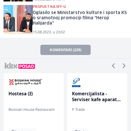
PROPUST NA SFF-U
Oglasilo se Ministarstvo kulture i sporta KS
o sramotnoj promociji filma "Heroji
Halijarda"
15.08.2023. u 23:02
KOMENTARI (229)
Hostesa (ž)
Komercijalista -
Serviser kafe aparata
(m/ž)
Bosnian House Restaurant
P Trade