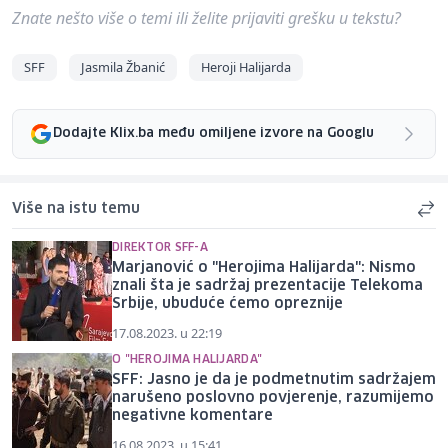
Znate nešto više o temi ili želite prijaviti grešku u tekstu?
SFF
Jasmila Žbanić
Heroji Halijarda
Dodajte Klix.ba među omiljene izvore na Googlu
Više na istu temu
DIREKTOR SFF-A
Marjanović o "Herojima Halijarda": Nismo
znali šta je sadržaj prezentacije Telekoma
Srbije, ubuduće ćemo opreznije
17.08.2023. u 22:19
O "HEROJIMA HALIJARDA"
SFF: Jasno je da je podmetnutim sadržajem
narušeno poslovno povjerenje, razumijemo
negativne komentare
16.08.2023. u 15:41