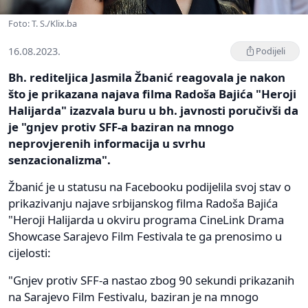
Foto: T. S./Klix.ba
16.08.2023.
Podijeli
Bh. rediteljica Jasmila Žbanić reagovala je nakon
što je prikazana najava filma Radoša Bajića "Heroji
Halijarda" izazvala buru u bh. javnosti poručivši da
je "gnjev protiv SFF-a baziran na mnogo
neprovjerenih informacija u svrhu
senzacionalizma".
Žbanić je u statusu na Facebooku podijelila svoj stav o
prikazivanju najave srbijanskog filma Radoša Bajića
"Heroji Halijarda u okviru programa CineLink Drama
Showcase Sarajevo Film Festivala te ga prenosimo u
cijelosti:
"Gnjev protiv SFF-a nastao zbog 90 sekundi prikazanih
na Sarajevo Film Festivalu, baziran je na mnogo