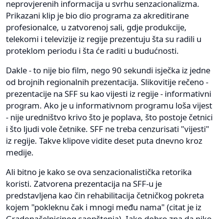
neprovjerenih informacija u svrhu senzacionalizma.
Prikazani klip je bio dio programa za akreditirane
profesionalce, u zatvorenoj sali, gdje produkcije,
telekomi i televizije iz regije prezentuju šta su radili u
proteklom periodu i šta će raditi u budućnosti.
Dakle - to nije bio film, nego 90 sekundi isječka iz jedne
od brojnih regionalnih prezentacija. Slikovitije rečeno -
prezentacije na SFF su kao vijesti iz regije - informativni
program. Ako je u informativnom programu loša vijest
- nije uredništvo krivo što je poplava, što postoje četnici
i što ljudi vole četnike. SFF ne treba cenzurisati "vijesti"
iz regije. Takve klipove vidite deset puta dnevno kroz
medije.
Ali bitno je kako se ova senzacionalistička retorika
koristi. Zatvorena prezentacija na SFF-u je
predstavljena kao čin rehabilitacija četničkog pokreta
kojem "pokleknu čak i mnogi među nama" (citat je iz
Gradonačelnicinog saopštenja). Iako dobro zna da niko