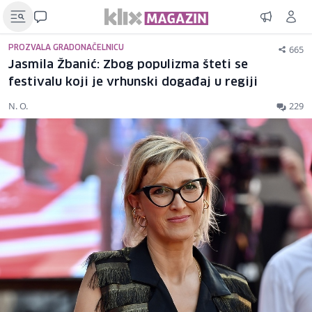
665
PROZVALA GRADONAČELNICU
Jasmila Žbanić: Zbog populizma šteti se
festivalu koji je vrhunski događaj u regiji
N. O.
229