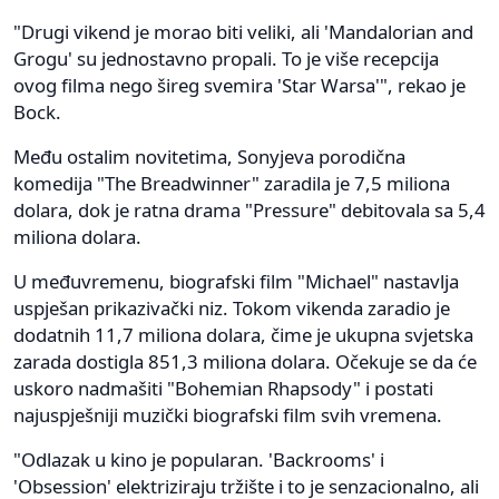
"Drugi vikend je morao biti veliki, ali 'Mandalorian and
Grogu' su jednostavno propali. To je više recepcija
ovog filma nego šireg svemira 'Star Warsa'", rekao je
Bock.
Među ostalim novitetima, Sonyjeva porodična
komedija "The Breadwinner" zaradila je 7,5 miliona
dolara, dok je ratna drama "Pressure" debitovala sa 5,4
miliona dolara.
U međuvremenu, biografski film "Michael" nastavlja
uspješan prikazivački niz. Tokom vikenda zaradio je
dodatnih 11,7 miliona dolara, čime je ukupna svjetska
zarada dostigla 851,3 miliona dolara. Očekuje se da će
uskoro nadmašiti "Bohemian Rhapsody" i postati
najuspješniji muzički biografski film svih vremena.
"Odlazak u kino je popularan. 'Backrooms' i
'Obsession' elektriziraju tržište i to je senzacionalno, ali