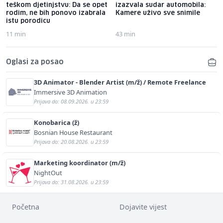
teškom djetinjstvu: Da se opet
izazvala sudar automobila:
rodim, ne bih ponovo izabrala
Kamere uživo sve snimile
istu porodicu
11 min
43 min
Oglasi za posao
3D Animator - Blender Artist (m/ž) / Remote Freelance
Immersive 3D Animation
Prijava do: 08.09.2026. u 23:59
Konobarica (ž)
Bosnian House Restaurant
Prijava do: 20.08.2026. u 23:59
Marketing koordinator (m/ž)
NightOut
Prijava do: 31.08.2026. u 23:59
Početna
Dojavite vijest