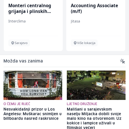
Monteri centralnog
Accounting Associate
grijanja i plinskih
(m/f)
instalacija (m)
Interclima
Jitasa
Sarajevo
Više lokacija
Možda vas zanima
O ČEMU JE RIJEČ
LJETNO DRUŽENJE
Nesvakidašnji prizor u Los
Mališani u sarajevskom
Angelesu: Muškarac snimljen u
naselju Miljacka dobili svoje
billboardu nasred raskrsnice
malo kino na otvorenom: Uz
kokice i lampice uživali u
filmskoj večeri