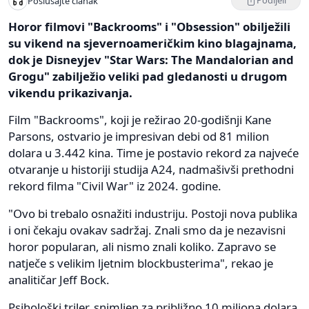
Podijeli
Poslušajte članak
Horor filmovi "Backrooms" i "Obsession" obilježili
su vikend na sjevernoameričkim kino blagajnama,
dok je Disneyjev "Star Wars: The Mandalorian and
Grogu" zabilježio veliki pad gledanosti u drugom
vikendu prikazivanja.
Film "Backrooms", koji je režirao 20-godišnji Kane
Parsons, ostvario je impresivan debi od 81 milion
dolara u 3.442 kina. Time je postavio rekord za najveće
otvaranje u historiji studija A24, nadmašivši prethodni
rekord filma "Civil War" iz 2024. godine.
"Ovo bi trebalo osnažiti industriju. Postoji nova publika
i oni čekaju ovakav sadržaj. Znali smo da je nezavisni
horor popularan, ali nismo znali koliko. Zapravo se
natječe s velikim ljetnim blockbusterima", rekao je
analitičar Jeff Bock.
Psihološki triler, snimljen za približno 10 miliona dolara,