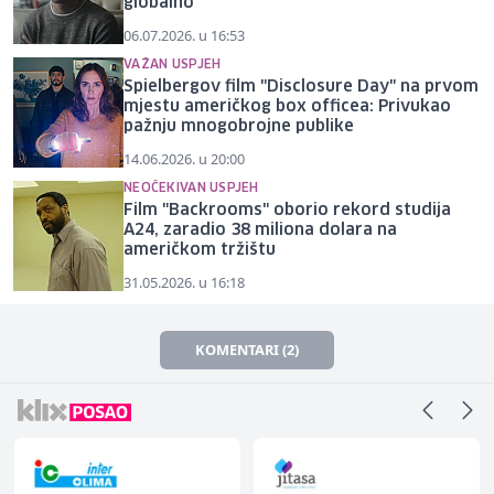
globalno
06.07.2026. u 16:53
VAŽAN USPJEH
Spielbergov film "Disclosure Day" na prvom
mjestu američkog box officea: Privukao
pažnju mnogobrojne publike
14.06.2026. u 20:00
NEOČEKIVAN USPJEH
Film "Backrooms" oborio rekord studija
A24, zaradio 38 miliona dolara na
američkom tržištu
31.05.2026. u 16:18
KOMENTARI (2)