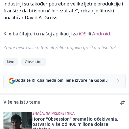
industriji su također potrebne velike ljetne produkcije i
franšize da bi isporučile rezultate", rekao je filmski
analitičar David A. Gross.
Klix.ba čitajte i u našoj aplikaciji za
iOS
ili
Android
.
Znate nešto više o temi ili želite prijaviti grešku u tekstu?
kino
Obsession
Dodajte Klix.ba među omiljene izvore na Googlu
Više na istu temu
ZNAČAJNA PREKRETNICA
Horor "Obsession" premašio očekivanja,
ostvario više od 400 miliona dolara