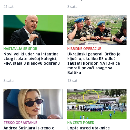
21 sat
3 sata
NASTAVLJA SE SPOR
HIBRIDNE OPERACIJE
Novi veliki udar na Infantina
Ukrajinski general: Brčko je
zbog isplate bivšoj kolegici,
ključno, ukoliko RS odluči
FIFA stala u njegovu odbranu
zauzeti koridor, NATO-a će
morati povući snage sa
Baltika
3 sata
13 sati
TEŠKO ODRASTANJE
NA CESTI PORED
Andrea Šušnjara iskreno o
Lopta usred utakmice