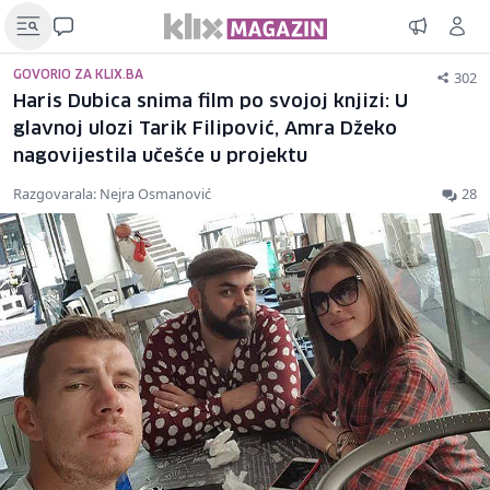
302
GOVORIO ZA KLIX.BA
Haris Dubica snima film po svojoj knjizi: U
glavnoj ulozi Tarik Filipović, Amra Džeko
nagovijestila učešće u projektu
Razgovarala: Nejra Osmanović
28