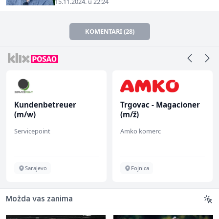
15.11.2024. u 22:24
KOMENTARI (28)
Kundenbetreuer
Trgovac - Magacioner
(m/w)
(m/ž)
Servicepoint
Amko komerc
Sarajevo
Fojnica
Možda vas zanima