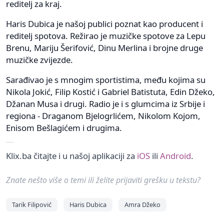
reditelj za kraj.
Haris Dubica je našoj publici poznat kao producent i
reditelj spotova. Režirao je muzičke spotove za Lepu
Brenu, Mariju Šerifović, Dinu Merlina i brojne druge
muzičke zvijezde.
Sarađivao je s mnogim sportistima, među kojima su
Nikola Jokić, Filip Kostić i Gabriel Batistuta, Edin Džeko,
Džanan Musa i drugi. Radio je i s glumcima iz Srbije i
regiona - Draganom Bjelogrlićem, Nikolom Kojom,
Enisom Bešlagićem i drugima.
Klix.ba čitajte i u našoj aplikaciji za
iOS
ili
Android
.
Znate nešto više o temi ili želite prijaviti grešku u tekstu?
Tarik Filipović
Haris Dubica
Amra Džeko