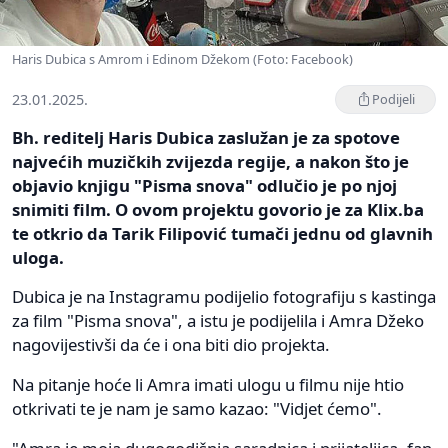
Haris Dubica s Amrom i Edinom Džekom (Foto: Facebook)
23.01.2025.
Podijeli
Bh. reditelj Haris Dubica zaslužan je za spotove
najvećih muzičkih zvijezda regije, a nakon što je
objavio knjigu "Pisma snova" odlučio je po njoj
snimiti film. O ovom projektu govorio je za Klix.ba
te otkrio da Tarik Filipović tumači jednu od glavnih
uloga.
Dubica je na Instagramu podijelio fotografiju s kastinga
za film "Pisma snova", a istu je podijelila i Amra Džeko
nagovijestivši da će i ona biti dio projekta.
Na pitanje hoće li Amra imati ulogu u filmu nije htio
otkrivati te je nam je samo kazao: "Vidjet ćemo".