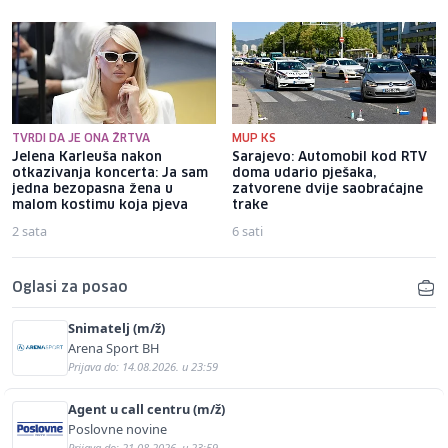
TVRDI DA JE ONA ŽRTVA
MUP KS
Jelena Karleuša nakon
Sarajevo: Automobil kod RTV
otkazivanja koncerta: Ja sam
doma udario pješaka,
jedna bezopasna žena u
zatvorene dvije saobraćajne
malom kostimu koja pjeva
trake
2 sata
6 sati
Oglasi za posao
Snimatelj (m/ž)
Arena Sport BH
Prijava do: 14.08.2026. u 23:59
Agent u call centru (m/ž)
Poslovne novine
Prijava do: 21.08.2026. u 23:59