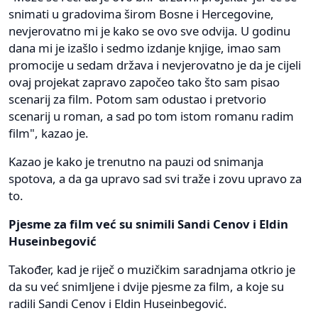
snimati u gradovima širom Bosne i Hercegovine,
nevjerovatno mi je kako se ovo sve odvija. U godinu
dana mi je izašlo i sedmo izdanje knjige, imao sam
promocije u sedam država i nevjerovatno je da je cijeli
ovaj projekat zapravo započeo tako što sam pisao
scenarij za film. Potom sam odustao i pretvorio
scenarij u roman, a sad po tom istom romanu radim
film", kazao je.
Kazao je kako je trenutno na pauzi od snimanja
spotova, a da ga upravo sad svi traže i zovu upravo za
to.
Pjesme za film već su snimili Sandi Cenov i Eldin
Huseinbegović
Također, kad je riječ o muzičkim saradnjama otkrio je
da su već snimljene i dvije pjesme za film, a koje su
radili Sandi Cenov i Eldin Huseinbegović.