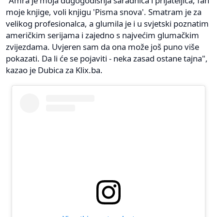
"Amra je moja dugogodišnja saradnica i prijateljica, fan
moje knjige, voli knjigu 'Pisma snova'. Smatram je za
velikog profesionalca, a glumila je i u svjetski poznatim
američkim serijama i zajedno s najvećim glumačkim
zvijezdama. Uvjeren sam da ona može još puno više
pokazati. Da li će se pojaviti - neka zasad ostane tajna",
kazao je Dubica za Klix.ba.