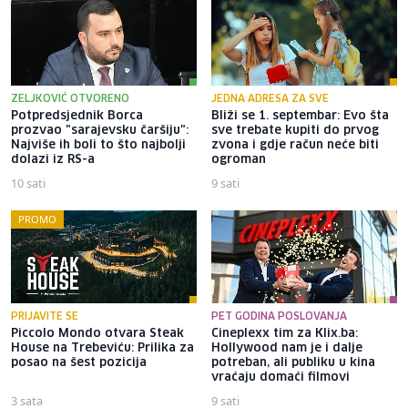
ZELJKOVIĆ OTVORENO
JEDNA ADRESA ZA SVE
Potpredsjednik Borca
Bliži se 1. septembar: Evo šta
prozvao "sarajevsku čaršiju":
sve trebate kupiti do prvog
Najviše ih boli to što najbolji
zvona i gdje račun neće biti
dolazi iz RS-a
ogroman
10 sati
9 sati
PROMO
PRIJAVITE SE
PET GODINA POSLOVANJA
Piccolo Mondo otvara Steak
Cineplexx tim za Klix.ba:
House na Trebeviću: Prilika za
Hollywood nam je i dalje
posao na šest pozicija
potreban, ali publiku u kina
vraćaju domaći filmovi
3 sata
9 sati