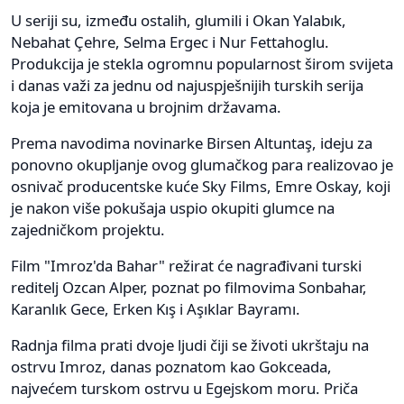
U seriji su, između ostalih, glumili i Okan Yalabık,
Nebahat Çehre, Selma Ergec i Nur Fettahoglu.
Produkcija je stekla ogromnu popularnost širom svijeta
i danas važi za jednu od najuspješnijih turskih serija
koja je emitovana u brojnim državama.
Prema navodima novinarke Birsen Altuntaş, ideju za
ponovno okupljanje ovog glumačkog para realizovao je
osnivač producentske kuće Sky Films, Emre Oskay, koji
je nakon više pokušaja uspio okupiti glumce na
zajedničkom projektu.
Film "Imroz'da Bahar" režirat će nagrađivani turski
reditelj Ozcan Alper, poznat po filmovima Sonbahar,
Karanlık Gece, Erken Kış i Aşıklar Bayramı.
Radnja filma prati dvoje ljudi čiji se životi ukrštaju na
ostrvu Imroz, danas poznatom kao Gokceada,
najvećem turskom ostrvu u Egejskom moru. Priča