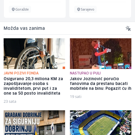
Goražde
Sarajevo
Možda vas zanima
JAVNI POZIVI FONDA
NASTUPAO U PULI
Osigurano 20,3 miliona KM za
Jakov Jozinović poručio
zapošljavanje osoba s
fanovima da prestanu bacati
invaliditetom, prvi put i za
mobitele na binu: Pogazit ću ih
one sa 50 posto invaliditeta
19 sati
23 sata