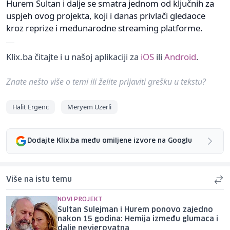
Hurem Sultan i dalje se smatra jednom od ključnih za
uspjeh ovog projekta, koji i danas privlači gledaoce
kroz reprize i međunarodne streaming platforme.
Klix.ba čitajte i u našoj aplikaciji za
iOS
ili
Android
.
Znate nešto više o temi ili želite prijaviti grešku u tekstu?
Halit Ergenc
Meryem Uzerli
Dodajte Klix.ba među omiljene izvore na Googlu
Više na istu temu
NOVI PROJEKT
Sultan Sulejman i Hurem ponovo zajedno
nakon 15 godina: Hemija između glumaca i
dalje nevjerovatna