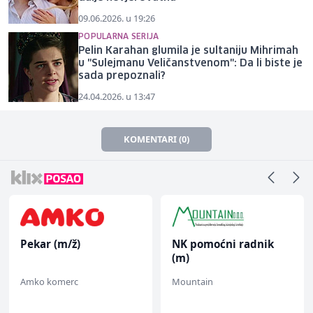
09.06.2026. u 19:26
POPULARNA SERIJA
Pelin Karahan glumila je sultaniju Mihrimah
u "Sulejmanu Veličanstvenom": Da li biste je
sada prepoznali?
24.04.2026. u 13:47
KOMENTARI (0)
Pekar (m/ž)
NK pomoćni radnik
(m)
Amko komerc
Mountain