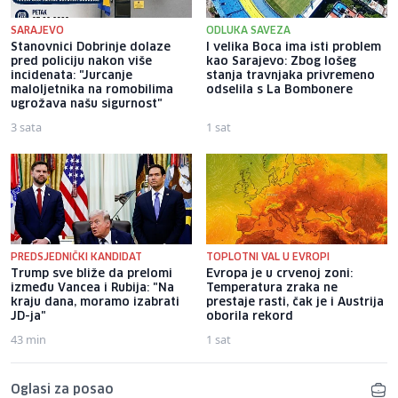
SARAJEVO
ODLUKA SAVEZA
Stanovnici Dobrinje dolaze
I velika Boca ima isti problem
pred policiju nakon više
kao Sarajevo: Zbog lošeg
incidenata: "Jurcanje
stanja travnjaka privremeno
maloljetnika na romobilima
odselila s La Bombonere
ugrožava našu sigurnost"
3 sata
1 sat
PREDSJEDNIČKI KANDIDAT
TOPLOTNI VAL U EVROPI
Trump sve bliže da prelomi
Evropa je u crvenoj zoni:
između Vancea i Rubija: "Na
Temperatura zraka ne
kraju dana, moramo izabrati
prestaje rasti, čak je i Austrija
JD-ja"
oborila rekord
43 min
1 sat
Oglasi za posao