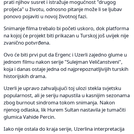
prati njihov susret i istražuje mogućnost "drugog
proljeća" u životu, odnosno pitanje može li se ljubav
ponovo pojaviti u novoj životnoj fazi.
Snimanje filma trebalo bi početi uskoro, dok platforma
na kojoj će projekt biti prikazan u Turskoj još uvijek nije
zvanično potvrđena.
Ovo će biti prvi put da Ergenc i Uzerli zajedno glume u
jednom filmu nakon serije "Sulejman Veličanstveni",
koja i danas ostaje jedna od najprepoznatljivijih turskih
historijskih drama.
Uzerli je upravo zahvaljujući toj ulozi stekla svjetsku
popularnost, ali je seriju napustila u kasnijim sezonama
zbog burnout sindroma tokom snimanja. Nakon
njenog odlaska, lik Hurem Sultan nastavila je tumačiti
glumica Vahide Percin.
Iako nije ostala do kraja serije, Uzerlina interpretacija