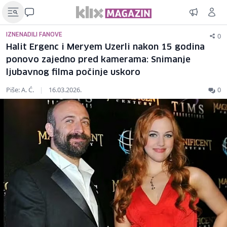
0
IZNENADILI FANOVE
Halit Ergenc i Meryem Uzerli nakon 15 godina
ponovo zajedno pred kamerama: Snimanje
ljubavnog filma počinje uskoro
Piše: A. Ć.
|
16.03.2026.
0