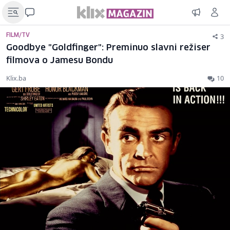
3
FILM/TV
Goodbye "Goldfinger": Preminuo slavni režiser
filmova o Jamesu Bondu
Klix.ba
10