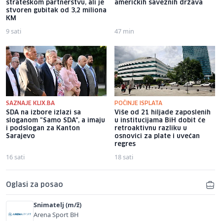
strateškom partnerstvu, ali je
američkih saveznih država
stvoren gubitak od 3,2 miliona
KM
9 sati
47 min
SAZNAJE KLIX.BA
POČINJE ISPLATA
SDA na izbore izlazi sa
Više od 21 hiljade zaposlenih
sloganom "Samo SDA", a imaju
u institucijama BiH dobit će
i podslogan za Kanton
retroaktivnu razliku u
Sarajevo
osnovici za plate i uvećan
regres
16 sati
18 sati
Oglasi za posao
Snimatelj (m/ž)
Arena Sport BH