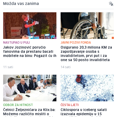
Možda vas zanima
NASTUPAO U PULI
JAVNI POZIVI FONDA
Jakov Jozinović poručio
Osigurano 20,3 miliona KM za
fanovima da prestanu bacati
zapošljavanje osoba s
mobitele na binu: Pogazit ću ih
invaliditetom, prvi put i za
one sa 50 posto invaliditeta
11 sati
14 sati
ODBOR ZA HITNOST
ČESTA LJETI
Čelnici Željezničara za Klix.ba:
Ciklospora u iceberg salati
Možemo različito misliti o
izazvala epidemiju u 15