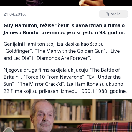
21.04.2016.
Podijeli
Guy Hamilton, režiser četiri slavna izdanja filma o
Jamesu Bondu, preminuo je u srijedu u 93. godini.
Genijalni Hamilton stoji iza klasika kao što su
"Goldfinger", "The Man with the Golden Gun", "Live
and Let Die" i "Diamonds Are Forever".
Njegova druga filmska djela uključuju "The Battle of
Britain", "Force 10 From Navarone", "Evil Under the
Sun" i "The Mirror Crack'd". Iza Hamiltona su ukupno
22 filma koji su prikazani između 1950. i 1980. godine.