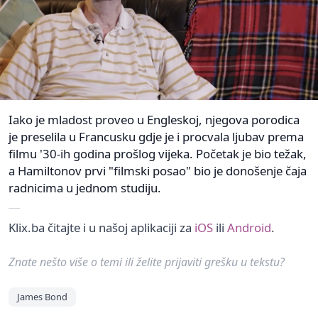
Iako je mladost proveo u Engleskoj, njegova porodica
je preselila u Francusku gdje je i procvala ljubav prema
filmu '30-ih godina prošlog vijeka. Početak je bio težak,
a Hamiltonov prvi "filmski posao" bio je donošenje čaja
radnicima u jednom studiju.
Klix.ba čitajte i u našoj aplikaciji za
iOS
ili
Android
.
Znate nešto više o temi ili želite prijaviti grešku u tekstu?
James Bond