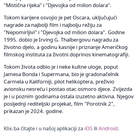
"Mistična rijeka" i "Djevojka od milion dolara".
Tokom karijere osvojio je pet Oscara, uključujući
nagrade za najbolji film i najbolju režiju za
"Nepomirljivi" i "Djevojka od milion dolara". Godine
1995. dobio je Irving G. Thalbergovu nagradu za
životno djelo, a godinu kasnije i priznanje Američkog
filmskog instituta za životni doprinos kinematografiji.
Tokom života odbio je i neke kultne uloge, poput
Jamesa Bonda i Supermana, bio je gradonačelnik
Carmela u Kaliforniji, pilot helikoptera, preživio
avionsku nesreću i postao otac osmoro djece. Zvijezda
je i u poznim godinama ostala izuzetno aktivna. Njegov
posljednji rediteljski projekat, film "Porotnik 2",
prikazan je 2024. godine.
Klix.ba čitajte i u našoj aplikaciji za
iOS
ili
Android
.