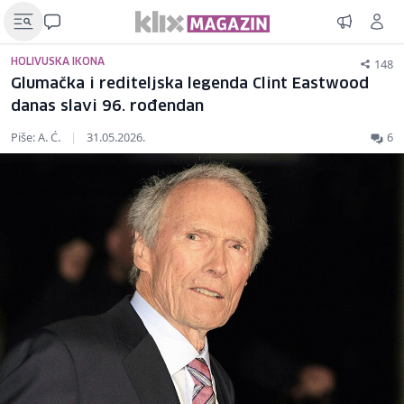
148
HOLIVUSKA IKONA
Glumačka i rediteljska legenda Clint Eastwood
danas slavi 96. rođendan
Piše: A. Ć.
|
31.05.2026.
6