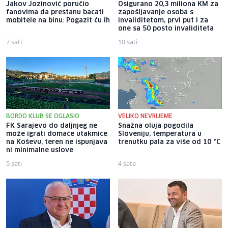
Jakov Jozinović poručio
Osigurano 20,3 miliona KM za
fanovima da prestanu bacati
zapošljavanje osoba s
mobitele na binu: Pogazit ću ih
invaliditetom, prvi put i za
one sa 50 posto invaliditeta
7 sati
10 sati
BORDO KLUB SE OGLASIO
VELIKO NEVRIJEME
FK Sarajevo do daljnjeg ne
Snažna oluja pogodila
može igrati domaće utakmice
Sloveniju, temperatura u
na Koševu, teren ne ispunjava
trenutku pala za više od 10 °C
ni minimalne uslove
5 sati
4 sata