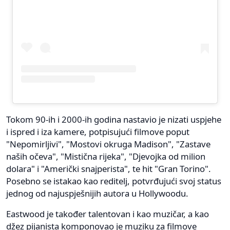
Tokom 90-ih i 2000-ih godina nastavio je nizati uspjehe
i ispred i iza kamere, potpisujući filmove poput
"Nepomirljivi", "Mostovi okruga Madison", "Zastave
naših očeva", "Mistična rijeka", "Djevojka od milion
dolara" i "Američki snajperista", te hit "Gran Torino".
Posebno se istakao kao reditelj, potvrđujući svoj status
jednog od najuspješnijih autora u Hollywoodu.
Eastwood je također talentovan i kao muzičar, a kao
džez pijanista komponovao je muziku za filmove