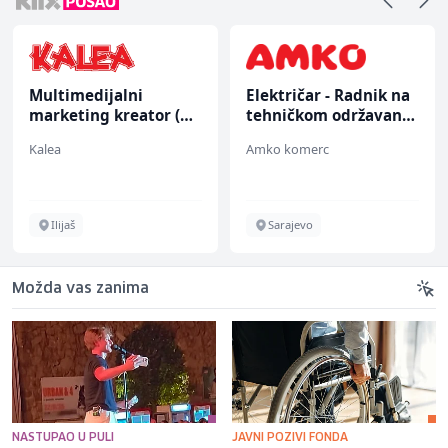
Električar - Radnik na
Konobar (m/ž)
tehničkom održavanju
(m/ž)
Amko komerc
Borbono
Sarajevo
Sarajevo
Možda vas zanima
NASTUPAO U PULI
JAVNI POZIVI FONDA