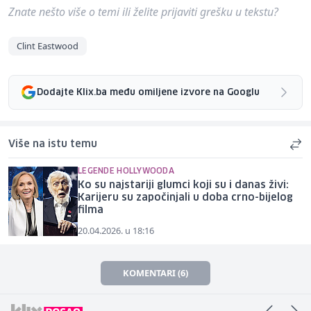
Znate nešto više o temi ili želite prijaviti grešku u tekstu?
Clint Eastwood
Dodajte Klix.ba među omiljene izvore na Googlu
Više na istu temu
LEGENDE HOLLYWOODA
Ko su najstariji glumci koji su i danas živi:
Karijeru su započinjali u doba crno-bijelog
filma
20.04.2026. u 18:16
KOMENTARI (6)