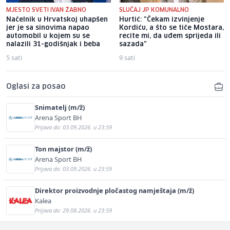
MJESTO SVETI IVAN ŽABNO
SLUČAJ JP KOMUNALNO
Načelnik u Hrvatskoj uhapšen
Hurtić: "Čekam izvinjenje
jer je sa sinovima napao
Kordiću, a što se tiče Mostara,
automobil u kojem su se
recite mi, da uđem sprijeda ili
nalazili 31-godišnjak i beba
sazada"
5 sati
9 sati
Oglasi za posao
Snimatelj (m/ž)
Arena Sport BH
Prijava do: 03.09.2026. u 23:59
Ton majstor (m/ž)
Arena Sport BH
Prijava do: 03.09.2026. u 23:59
Direktor proizvodnje pločastog namještaja (m/ž)
Kalea
Prijava do: 29.08.2026. u 23:59