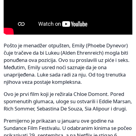
Pošto je menadžer otpušten, Emily (Phoebe Dynevor)
čuje tračeve da bi Lukeu (Alden Ehrenreich) mogla biti
ponuđena ova pozicija. Ovo su proslavili uz piće i seks.
Međutim, Emily usred noći saznaje da je ona
unaprijeđena. Luke sada radi za nju. Od tog trenutka
njihova veza postaje kompleksna.
Ovo je prvi film koji je režirala Chloe Domont. Pored
spomenutih glumaca, uloge su ostvarili i Eddie Marsan,
Rich Sommer, Sebastina De Souza, Sia Alipour i drugi.
Premijerno je prikazan u januaru ove godine na
Sundance Film Festivalu. U odabranim kinima se počeo
prikazivati 29. septembra, a na Netflix je stigao 6.