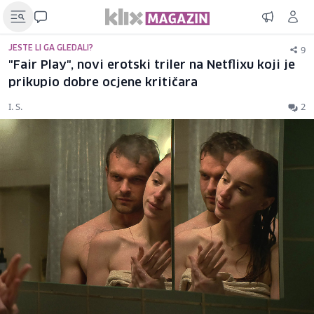
9
JESTE LI GA GLEDALI?
"Fair Play", novi erotski triler na Netflixu koji je
prikupio dobre ocjene kritičara
I. S.
2