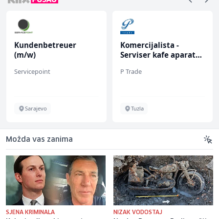
Komercijalista -
Voditelj poslovnice
Serviser kafe aparata
salona namještaja (m/
(m/ž)
ž)
P Trade
Kalea
Tuzla
Više lokacija
Možda vas zanima
SJENA KRIMINALA
NIZAK VODOSTAJ