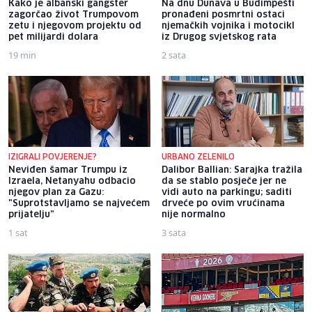
Kako je albanski gangster
Na dnu Dunava u Budimpešti
zagorčao život Trumpovom
pronađeni posmrtni ostaci
zetu i njegovom projektu od
njemačkih vojnika i motocikl
pet milijardi dolara
iz Drugog svjetskog rata
19 min
2 sata
IZIGRALI POVJERENJE?
URBANO ZELENILO
Neviđen šamar Trumpu iz
Dalibor Ballian: Sarajka tražila
Izraela, Netanyahu odbacio
da se stablo posječe jer ne
njegov plan za Gazu:
vidi auto na parkingu; saditi
"Suprotstavljamo se najvećem
drveće po ovim vrućinama
prijatelju"
nije normalno
1 sat
3 sata