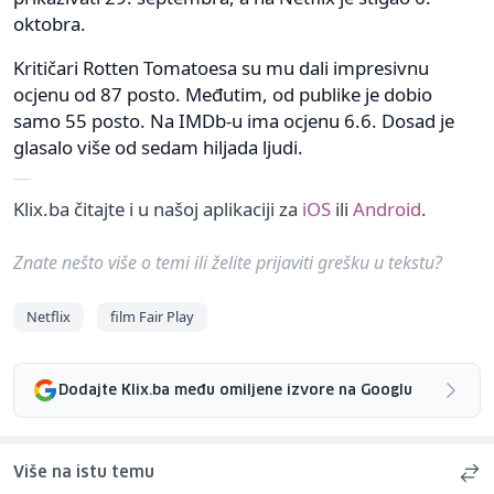
oktobra.
Kritičari Rotten Tomatoesa su mu dali impresivnu
ocjenu od 87 posto. Međutim, od publike je dobio
samo 55 posto. Na IMDb-u ima ocjenu 6.6. Dosad je
glasalo više od sedam hiljada ljudi.
Klix.ba čitajte i u našoj aplikaciji za
iOS
ili
Android
.
Znate nešto više o temi ili želite prijaviti grešku u tekstu?
Netflix
film Fair Play
Dodajte Klix.ba među omiljene izvore na Googlu
Više na istu temu