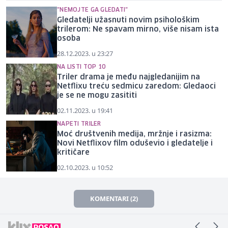
"NEMOJTE GA GLEDATI"
Gledatelji užasnuti novim psihološkim
trilerom: Ne spavam mirno, više nisam ista
osoba
28.12.2023. u 23:27
NA LISTI TOP 10
Triler drama je među najgledanijim na
Netflixu treću sedmicu zaredom: Gledaoci
je se ne mogu zasititi
02.11.2023. u 19:41
NAPETI TRILER
Moć društvenih medija, mržnje i rasizma:
Novi Netflixov film oduševio i gledatelje i
kritičare
02.10.2023. u 10:52
KOMENTARI (2)