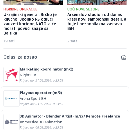
HIBRIDNE OPERACIJE
UOČI NOVE SEZONE
Ukrajinski general: Brčko je
Arsenalov stadion od danas
ključno, ukoliko RS odluči
krasi novi šampionski detalj, a
zauzeti koridor, NATO-a će
tu je i nezaobilazna zastava
morati povući snage sa
BiH
Baltika
19 sati
2 sata
Oglasi za posao
Marketing koordinator (m/ž)
NightOut
Prijava do: 31.08.2026. u 23:59
Playout operater (m/ž)
Arena Sport BH
Prijava do: 03.09.2026. u 23:59
3D Animator - Blender Artist (m/ž) / Remote Freelance
Immersive 3D Animation
Prijava do: 08.09.2026. u 23:59