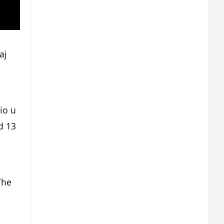
aj
io u
d 13
The