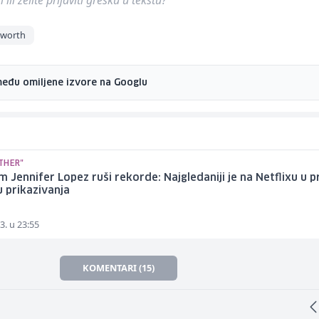
ili želite prijaviti grešku u tekstu?
sworth
među omiljene izvore na Googlu
THER"
lm Jennifer Lopez ruši rekorde: Najgledaniji je na Netflixu u 
 prikazivanja
3. u 23:55
KOMENTARI (15)