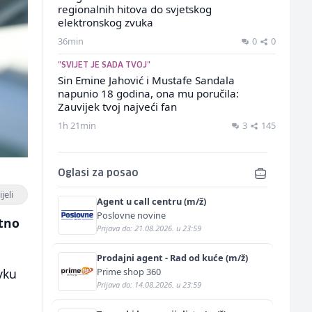
regionalnih hitova do svjetskog
elektronskog zvuka
36min
0
0
"SVIJET JE SADA TVOJ"
Sin Emine Jahović i Mustafe Sandala
napunio 18 godina, ona mu poručila:
Zauvijek tvoj najveći fan
1h 21min
3
145
Oglasi za posao
jeli
Agent u call centru (m/ž)
Poslovne novine
tno
Prijava do: 21.08.2026. u 23:59
Prodajni agent - Rad od kuće (m/ž)
Prime shop 360
vku
Prijava do: 14.08.2026. u 23:59