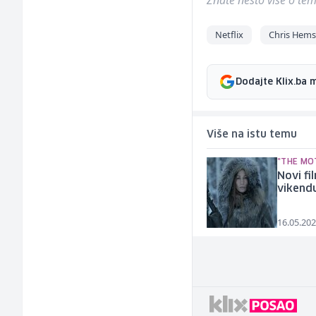
Znate nešto više o temi 
Netflix
Chris Hem
Dodajte Klix.ba 
Više na istu temu
"THE MO
Novi fi
vikendu
16.05.202