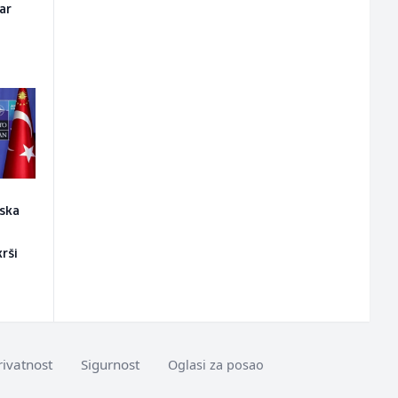
čar
ska
rši
rivatnost
Sigurnost
Oglasi za posao