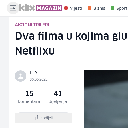
Vijesti
Biznis
Sport
AKCIONI TRILERI
Dva filma u kojima gl
Netflixu
L. R.
30.06.2023.
15
41
komentara
dijeljenja
Podijeli