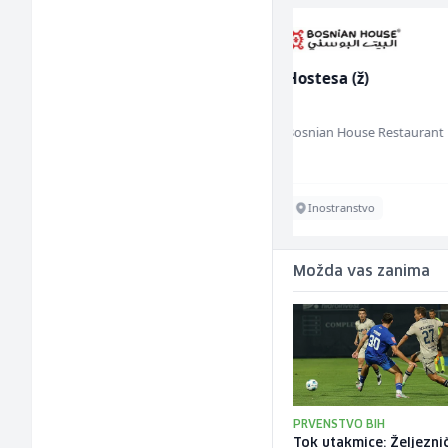
r (m/
Hostesa (ž)
Zavarivač (MIG/M
(m/ž)
Bosnian House Restaurant
Irion Argerr
Inostranstvo
Vogošća
Možda vas zanima
PRVENSTVO BIH
Tok utakmice: Željeznič