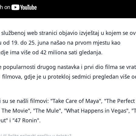
j službenoj web stranici objavio izvještaj u kojem se ov
u od 19. do 25. juna našao na prvom mjestu kao
gdje ima više od 42 miliona sati gledanja.
 popularnosti drugog nastavka i prvi dio filma se vrat
i filmova, gdje je u protekloj sedmici pregledan više o
i su se našli filmovi: "Take Care of Maya", "The Perfect
: The Movie", "The Mule", "What Happens in Vegas", "
ut" i "47 Ronin".