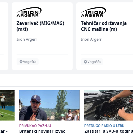
AG)
Tehničar održavanja
Dispatcher (m/ž)
CNC mašina (m)
Irion Argerr
BCO
Vogošća
Sarajevo
PRIVUKAO PAŽNJU
PREDUGO RADIO U LERU
ar -
Britanski novinar izveo
Zaštitari u SAD-u godin