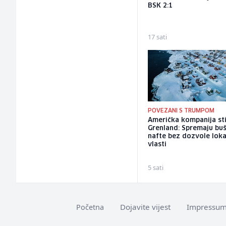
BSK 2:1
17 sati
POVEZANI S TRUMPOM
Američka kompanija sti
Grenland: Spremaju bu
nafte bez dozvole loka
vlasti
5 sati
Dojavite vijest
Impressu
Početna