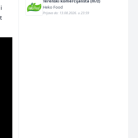
Terenski komercijalista (m/ž)
i
Heko Food
Prijava do: 13.08.2026. u 23:59
t