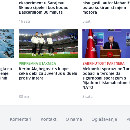
eksperiment u Sarajevu:
nisu gasili auto: Mehani
Skinuo cipele i bos hodao
ostao šokiran stanjem
Baščaršijom 30 minuta
motora
16 sati
5 sati
PRIPREMNA UTAKMICA
ZABRINUTOST PARTNERA
gla na
Kerim Alajbegović s klupe
Mekanski sporazum: Tur
šenje
čeka debi za Juventus u duelu
odbacila tvrdnje da
lnih
protiv Intera
sigurnosni sporazum s
Rijadom i Islamabadom k
NATO
30 min
3 sata
m
Komentari
Kontakt
O nama
Oglašavanje
P