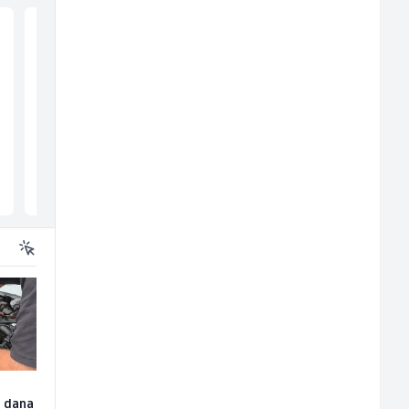
Mitarbeiter:in im
Konobar (m/ž)
Kundenservice &
Support (m/w/d)
Embers Call Center & Marketing
Borbono
Više lokacija
Sarajevo
u dana