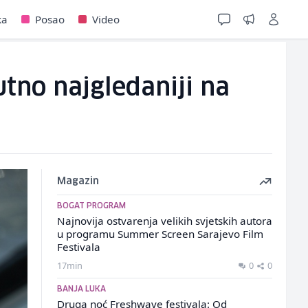
ka
Posao
Video
tno najgledaniji na
Magazin
BOGAT PROGRAM
Najnovija ostvarenja velikih svjetskih autora
u programu Summer Screen Sarajevo Film
Festivala
17min
0
0
BANJA LUKA
Druga noć Freshwave festivala: Od