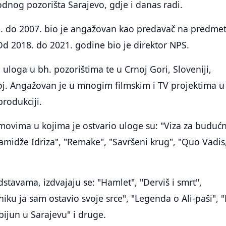
dnog pozorišta Sarajevo, gdje i danas radi.
. do 2007. bio je angažovan kao predavač na predme
d 2018. do 2021. godine bio je direktor NPS.
 uloga u bh. pozorištima te u Crnoj Gori, Sloveniji,
oj. Angažovan je u mnogim filmskim i TV projektima u
produkciji.
ilmovima u kojima je ostvario uloge su: "Viza za budućn
 amidže Idriza", "Remake", "Savršeni krug", "Quo Vadis
dstavama, izdvajaju se: "Hamlet", "Derviš i smrt",
iku ja sam ostavio svoje srce", "Legenda o Ali-paši", "
pijun u Sarajevu" i druge.