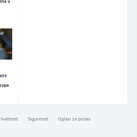
jena u
a
aže
grupe
rivatnost
Sigurnost
Oglasi za posao