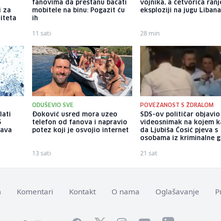
fanovima da prestanu bacati
vojnika, a četvorica ran
i za
mobitele na binu: Pogazit ću
eksploziji na jugu Liban
iteta
ih
11 sati
28 min
ODUŠEVIO SVE
POVEZANOST S ŽDRALOM
lati
Đoković usred mora uzeo
SDS-ov političar objavio
5
telefon od fanova i napravio
videosnimak na kojem k
žava
potez koji je osvojio internet
da Ljubiša Ćosić pjeva s
osobama iz kriminalne 
13 sati
21 sat
m
Komentari
Kontakt
O nama
Oglašavanje
P