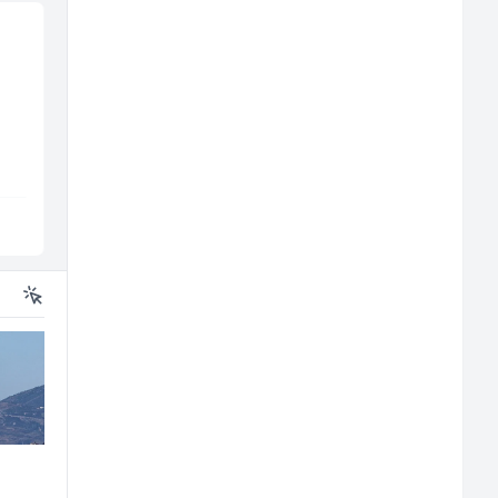
Skladišni radnik (m/ž)
Monter centralnog
grijanja (m)
all
Lidl BH
Mountain
Lepenica
Sarajevo