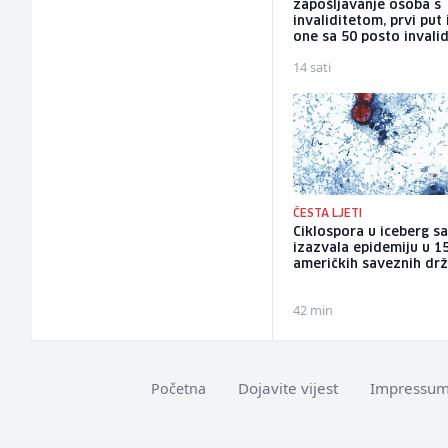
zapošljavanje osoba s
invaliditetom, prvi put 
one sa 50 posto invalid
14 sati
ČESTA LJETI
Ciklospora u iceberg sa
izazvala epidemiju u 1
američkih saveznih dr
42 min
Dojavite vijest
Impressu
Početna