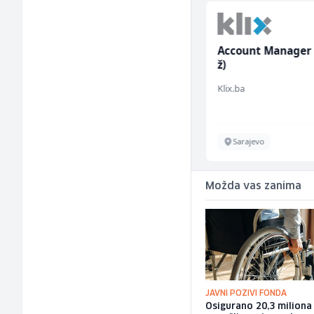
Konobar (m/ž)
Account Manager
ž)
Borbono
Klix.ba
Sarajevo
Sarajevo
Možda vas zanima
JAVNI POZIVI FONDA
Osigurano 20,3 milion