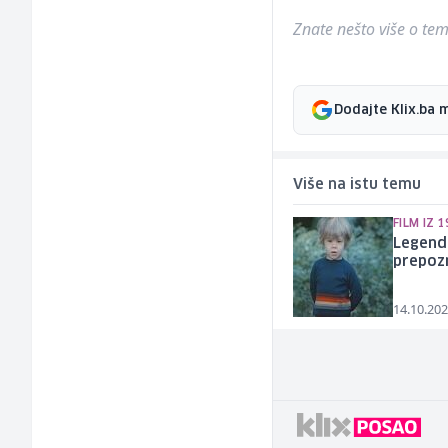
Znate nešto više o temi 
Dodajte Klix.ba 
Više na istu temu
FILM IZ 1
Legenda
prepozn
14.10.202