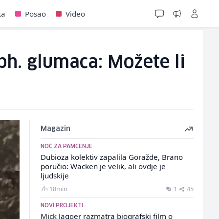
ka
Posao
Video
 bh. glumaca: Možete li
Magazin
NOĆ ZA PAMĆENJE
Dubioza kolektiv zapalila Goražde, Brano
poručio: Wacken je velik, ali ovdje je
ljudskije
7h 18min
1
45
NOVI PROJEKTI
Mick Jagger razmatra biografski film o