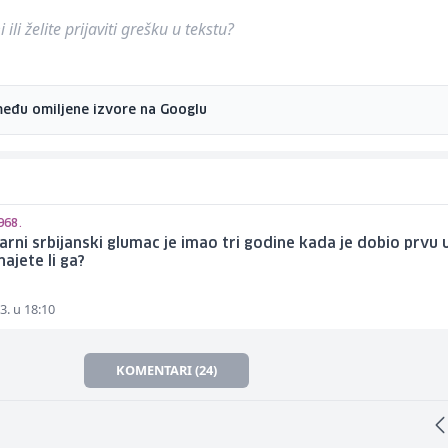
ili želite prijaviti grešku u tekstu?
među omiljene izvore na Googlu
968.
rni srbijanski glumac je imao tri godine kada je dobio prvu 
ajete li ga?
3. u 18:10
KOMENTARI (24)