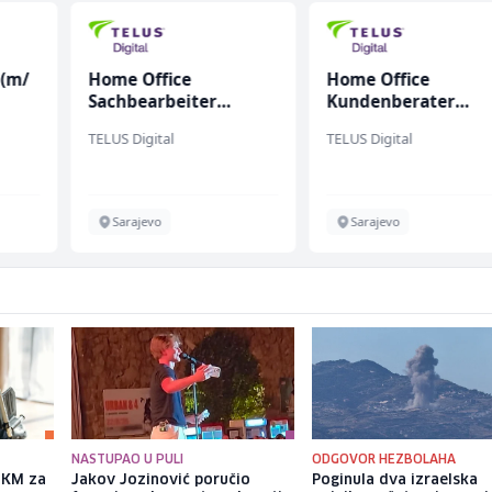
 (m/
Home Office
Home Office
Sachbearbeiter
Kundenberater
(m/w/d) für einen
(m/w/d) für Vattenf
TELUS Digital
TELUS Digital
bekannten deutschen
Energieversorger
Sarajevo
Sarajevo
NASTUPAO U PULI
ODGOVOR HEZBOLAHA
a KM za
Jakov Jozinović poručio
Poginula dva izraelska