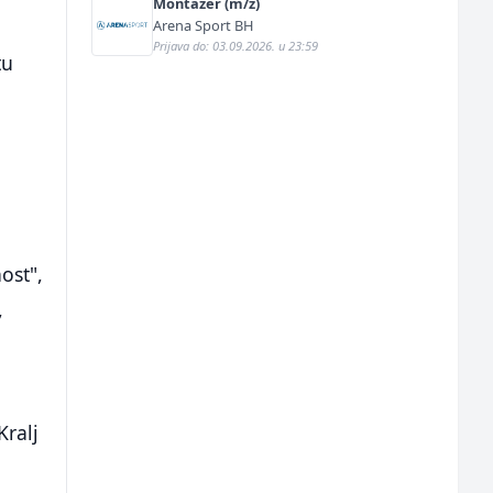
Montažer (m/ž)
Arena Sport BH
Prijava do: 03.09.2026. u 23:59
tu
ost",
,
Kralj