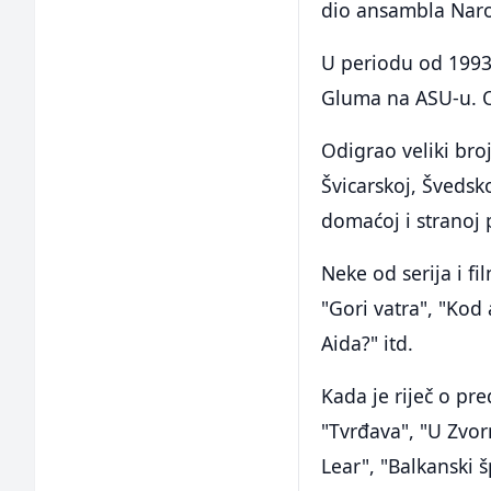
dio ansambla Naro
U periodu od 1993
Gluma na ASU-u. O
Odigrao veliki broj
Švicarskoj, Švedsk
domaćoj i stranoj 
Neke od serija i f
"Gori vatra", "Kod
Aida?" itd.
Kada je riječ o pre
"Tvrđava", "U Zvorn
Lear", "Balkanski š