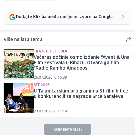
Dodajte Klix.ba među omiljene izvore na Googlu
Više na istu temu
TRAJE DO 31. JULA
Večeras počinje osmo izdanje "Avant & Una"
Film Festivala u Bihaću: Otvara ga film
"Radio Rambo Amadeus"
26.07.2026. u 16:39
SFF 2026
U Takmičarskim programima 51 film bit će
u konkurenciji za nagrade Srce Sarajeva
23.07.2026. u 11:14
KOMENTARI (1)