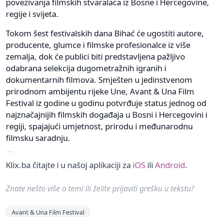
povezivanja filmskih stvaralaca iz Bosne i Hercegovine,
regije i svijeta.
Tokom šest festivalskih dana Bihać će ugostiti autore,
producente, glumce i filmske profesionalce iz više
zemalja, dok će publici biti predstavljena pažljivo
odabrana selekcija dugometražnih igranih i
dokumentarnih filmova. Smješten u jedinstvenom
prirodnom ambijentu rijeke Une, Avant & Una Film
Festival iz godine u godinu potvrđuje status jednog od
najznačajnijih filmskih događaja u Bosni i Hercegovini i
regiji, spajajući umjetnost, prirodu i međunarodnu
filmsku saradnju.
Klix.ba čitajte i u našoj aplikaciji za
iOS
ili
Android
.
Znate nešto više o temi ili želite prijaviti grešku u tekstu?
Avant & Una Film Festival