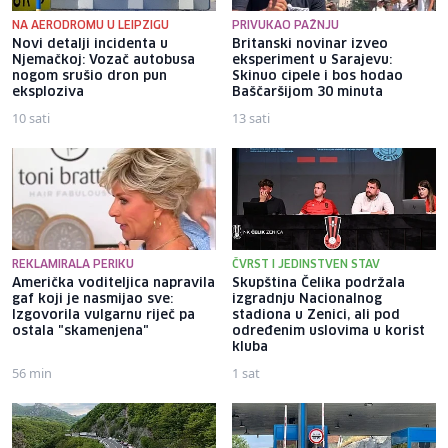
NA AERODROMU U LEIPZIGU
PRIVUKAO PAŽNJU
Novi detalji incidenta u
Britanski novinar izveo
Njemačkoj: Vozač autobusa
eksperiment u Sarajevu:
nogom srušio dron pun
Skinuo cipele i bos hodao
eksploziva
Baščaršijom 30 minuta
10 sati
13 sati
REKLAMIRALA PERIKU
ČVRST I JEDINSTVEN STAV
Američka voditeljica napravila
Skupština Čelika podržala
gaf koji je nasmijao sve:
izgradnju Nacionalnog
Izgovorila vulgarnu riječ pa
stadiona u Zenici, ali pod
ostala "skamenjena"
određenim uslovima u korist
kluba
56 min
1 sat