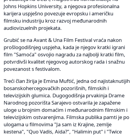
Johns Hopkins University, a njegova profesionalna
karijera uspješno povezuje evropsku i američku
filmsku industriju kroz razvoj međunarodnih
audiovizuelnih projekata.
Grubić se na Avant & Una Film Festival vraća nakon
prošlogodišnjeg uspjeha, kada je njegov kratki igrani
film "Samoća" osvojio nagradu za najbolji kratki film,
potvrdivši kvalitet njegovog autorskog rada i snažnu
povezanost s festivalom.
Treći član žirija je Emina Muftić, jedna od najistaknutijih
bosanskohercegovačkih pozorišnih, filmskih i
televizijskih glumica. Dugogodišnja prvakinja Drame
Narodnog pozorišta Sarajevo ostvarila je zapažene
uloge u brojnim domaćim i međunarodnim filmskim i
televizijskim ostvarenjima. Filmska publika pamti je po
ulogama u filmovima "Ja sam iz Krajine, zemlje
kestena", "Quo Vadis, Aida?", "Halimin put" i "Twice