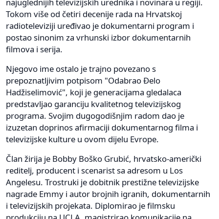
najuglednijih televizijskih urednika i novinara u regiji.
Tokom više od četiri decenije rada na Hrvatskoj
radioteleviziji uređivao je dokumentarni program i
postao sinonim za vrhunski izbor dokumentarnih
filmova i serija.
Njegovo ime ostalo je trajno povezano s
prepoznatljivim potpisom "Odabrao Đelo
Hadžiselimović", koji je generacijama gledalaca
predstavljao garanciju kvalitetnog televizijskog
programa. Svojim dugogodišnjim radom dao je
izuzetan doprinos afirmaciji dokumentarnog filma i
televizijske kulture u ovom dijelu Evrope.
Član žirija je Bobby Boško Grubić, hrvatsko-američki
reditelj, producent i scenarist sa adresom u Los
Angelesu. Trostruki je dobitnik prestižne televizijske
nagrade Emmy i autor brojnih igranih, dokumentarnih
i televizijskih projekata. Diplomirao je filmsku
produkciju na UCLA, magistrirao komunikacije na