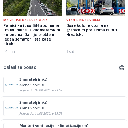
MAGISTRALNA CESTA M-17
STANJE NA CESTAMA
Putnici ka jugu BiH godinama
Duge kolone vozila na
"muku muče" s kilometarskim
graničnim prelazima iz BiH u
kolonama: Da li je problem
Hrvatsku
jedan semafor i šta kaže
struka
46 min
1 sat
Oglasi za posao
Snimatelj (m/ž)
Arena Sport BH
Prijava do: 03.09.2026. u 23:59
Snimatelj (m/ž)
Arena Sport BH
Prijava do: 14.08.2026. u 23:59
Monteri ventilacije i klimatizacije (m)