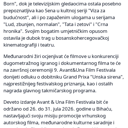
Born", dok je televizijskim gledaocima ostala posebno
prepoznatljiva kao Sena u kultnoj seriji "Viza za
budućnost", ali i po zapaženim ulogama u serijama
"Lud, zbunjen, normalan", "Tata i zetovi" i "Crna
hronika". Svojim bogatim umjetničkim opusom
ostavila je dubok trag u bosanskohercegovačkoj
kinematografiji i teatru.
Međunarodni žiri ocjenjivat će filmove u konkurenciji
dugometražnog igranog i dokumentarnog filma te će
na završnoj ceremoniji 9. Avant&Una Film Festivala
donijeti odluku o dobitniku Grand Prixa "Unska sirena",
najprestižnijeg festivalskog priznanja, kao i ostalih
nagrada glavnog takmičarskog programa.
Deveto izdanje Avant & Una Film Festivala bit će
održano od 26. do 31. jula 2026. godine u Bihaću,
nastavljajući svoju misiju promocije vrhunskog
autorskog filma, međunarodne kulturne saradnje i