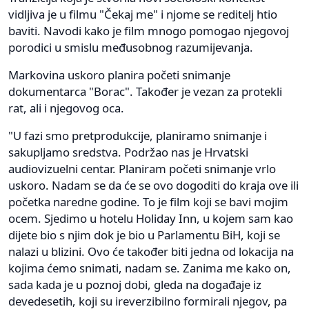
vidljiva je u filmu "Čekaj me" i njome se reditelj htio
baviti. Navodi kako je film mnogo pomogao njegovoj
porodici u smislu međusobnog razumijevanja.
Markovina uskoro planira početi snimanje
dokumentarca "Borac". Također je vezan za protekli
rat, ali i njegovog oca.
"U fazi smo pretprodukcije, planiramo snimanje i
sakupljamo sredstva. Podržao nas je Hrvatski
audiovizuelni centar. Planiram početi snimanje vrlo
uskoro. Nadam se da će se ovo dogoditi do kraja ove ili
početka naredne godine. To je film koji se bavi mojim
ocem. Sjedimo u hotelu Holiday Inn, u kojem sam kao
dijete bio s njim dok je bio u Parlamentu BiH, koji se
nalazi u blizini. Ovo će također biti jedna od lokacija na
kojima ćemo snimati, nadam se. Zanima me kako on,
sada kada je u poznoj dobi, gleda na događaje iz
devedesetih, koji su ireverzibilno formirali njegov, pa