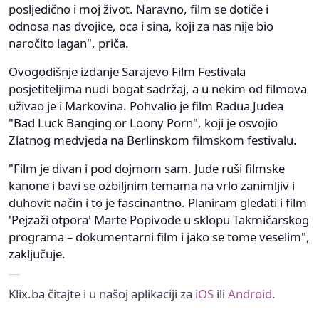
posljedično i moj život. Naravno, film se dotiče i
odnosa nas dvojice, oca i sina, koji za nas nije bio
naročito lagan", priča.
Ovogodišnje izdanje Sarajevo Film Festivala
posjetiteljima nudi bogat sadržaj, a u nekim od filmova
uživao je i Markovina. Pohvalio je film Radua Judea
"Bad Luck Banging or Loony Porn", koji je osvojio
Zlatnog medvjeda na Berlinskom filmskom festivalu.
"Film je divan i pod dojmom sam. Jude ruši filmske
kanone i bavi se ozbiljnim temama na vrlo zanimljiv i
duhovit način i to je fascinantno. Planiram gledati i film
'Pejzaži otpora' Marte Popivode u sklopu Takmičarskog
programa – dokumentarni film i jako se tome veselim",
zaključuje.
Klix.ba čitajte i u našoj aplikaciji za
iOS
ili
Android
.