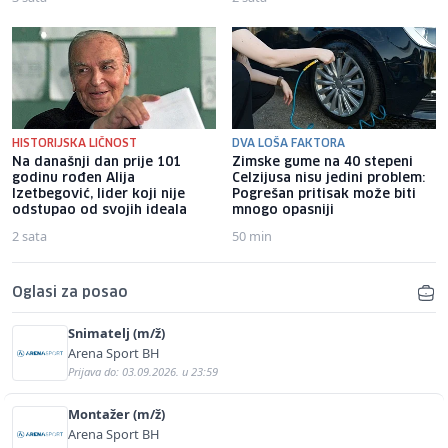
HISTORIJSKA LIČNOST
DVA LOŠA FAKTORA
Na današnji dan prije 101
Zimske gume na 40 stepeni
godinu rođen Alija
Celzijusa nisu jedini problem:
Izetbegović, lider koji nije
Pogrešan pritisak može biti
odstupao od svojih ideala
mnogo opasniji
2 sata
50 min
Oglasi za posao
Snimatelj (m/ž)
Arena Sport BH
Prijava do: 03.09.2026. u 23:59
Montažer (m/ž)
Arena Sport BH