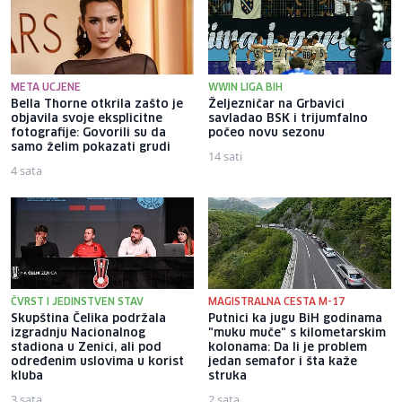
META UCJENE
WWIN LIGA BIH
Bella Thorne otkrila zašto je
Željezničar na Grbavici
objavila svoje eksplicitne
savladao BSK i trijumfalno
fotografije: Govorili su da
počeo novu sezonu
samo želim pokazati grudi
14 sati
4 sata
ČVRST I JEDINSTVEN STAV
MAGISTRALNA CESTA M-17
Skupština Čelika podržala
Putnici ka jugu BiH godinama
izgradnju Nacionalnog
"muku muče" s kilometarskim
stadiona u Zenici, ali pod
kolonama: Da li je problem
određenim uslovima u korist
jedan semafor i šta kaže
kluba
struka
3 sata
2 sata