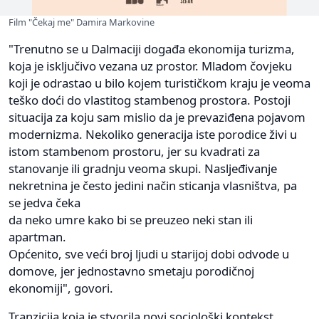
Film "Čekaj me" Damira Markovine
"Trenutno se u Dalmaciji događa ekonomija turizma,
koja je isključivo vezana uz prostor. Mladom čovjeku
koji je odrastao u bilo kojem turističkom kraju je veoma
teško doći do vlastitog stambenog prostora. Postoji
situacija za koju sam mislio da je prevaziđena pojavom
modernizma. Nekoliko generacija iste porodice živi u
istom stambenom prostoru, jer su kvadrati za
stanovanje ili gradnju veoma skupi. Nasljeđivanje
nekretnina je često jedini način sticanja vlasništva, pa
se jedva čeka
da neko umre kako bi se preuzeo neki stan ili
apartman.
Općenito, sve veći broj ljudi u starijoj dobi odvode u
domove, jer jednostavno smetaju porodičnoj
ekonomiji", govori.
Tranzicija koja je stvorila novi sociološki kontekst