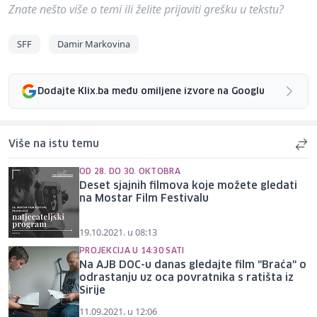
Znate nešto više o temi ili želite prijaviti grešku u tekstu?
SFF
Damir Markovina
Dodajte Klix.ba među omiljene izvore na Googlu
Više na istu temu
OD 28. DO 30. OKTOBRA
Deset sjajnih filmova koje možete gledati
na Mostar Film Festivalu
19.10.2021. u 08:13
PROJEKCIJA U 14:30 SATI
Na AJB DOC-u danas gledajte film "Braća" o
odrastanju uz oca povratnika s ratišta iz
Sirije
11.09.2021. u 12:06