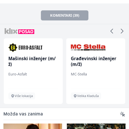
KOMENTARI (39)
Mašinski inženjer (m/
Građevinski inženjer
ž)
(m/ž)
Euro-Asfalt
MC-Stella
Više lokacija
Velika Kladuša
Možda vas zanima