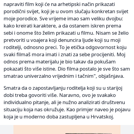
napraviti film koji će na arhetipski način prikazati
porodični svijet, koji je u ovom slučaju konkretan svijet
moje porodice. Sve vrijeme imao sam veliku dvojbu:
kako kreirati karaktere, a da ostanem iskren prema
sebi i onome što želim prikazati u filmu. Nisam se želio
pretvoriti u voajera koji denuncira ljude koji su moji
roditelji, odnosno preci. To je etička odgovornost koju
svaki filmaš mora imati i znati za sebe procijeniti. Moj
odnos prema materijalu je bio takav da pokušam
pokazati što više istine. Dio filma postalo je sve što sam
smatrao univerzalno vrijednim i tačnim", objašnjava.
Smatra da o zapostavljanju roditelja koji su u starijoj
dobi treba govoriti više. Naravno, ovo je svakako
individualno pitanje, ali je nužno analizirati društvenu
situaciju koja nas okružuje. Kao primjer naveo je pojavu
koja je u moderno doba zastupljena u Hrvatskoj.