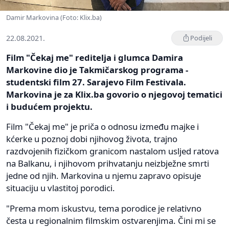
Damir Markovina (Foto: Klix.ba)
22.08.2021.
Podijeli
Film "Čekaj me" reditelja i glumca Damira
Markovine dio je Takmičarskog programa -
studentski film 27. Sarajevo Film Festivala.
Markovina je za Klix.ba govorio o njegovoj tematici
i budućem projektu.
Film "Čekaj me" je priča o odnosu između majke i
kćerke u poznoj dobi njihovog života, trajno
razdvojenih fizičkom granicom nastalom usljed ratova
na Balkanu, i njihovom prihvatanju neizbježne smrti
jedne od njih. Markovina u njemu zapravo opisuje
situaciju u vlastitoj porodici.
"Prema mom iskustvu, tema porodice je relativno
česta u regionalnim filmskim ostvarenjima. Čini mi se