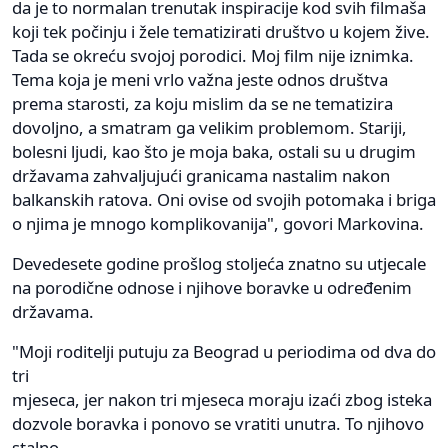
da je to normalan trenutak inspiracije kod svih filmaša
koji tek počinju i žele tematizirati društvo u kojem žive.
Tada se okreću svojoj porodici. Moj film nije iznimka.
Tema koja je meni vrlo važna jeste odnos društva
prema starosti, za koju mislim da se ne tematizira
dovoljno, a smatram ga velikim problemom. Stariji,
bolesni ljudi, kao što je moja baka, ostali su u drugim
državama zahvaljujući granicama nastalim nakon
balkanskih ratova. Oni ovise od svojih potomaka i briga
o njima je mnogo komplikovanija", govori Markovina.
Devedesete godine prošlog stoljeća znatno su utjecale
na porodične odnose i njihove boravke u određenim
državama.
"Moji roditelji putuju za Beograd u periodima od dva do
tri
mjeseca, jer nakon tri mjeseca moraju izaći zbog isteka
dozvole boravka i ponovo se vratiti unutra. To njihovo
stalno