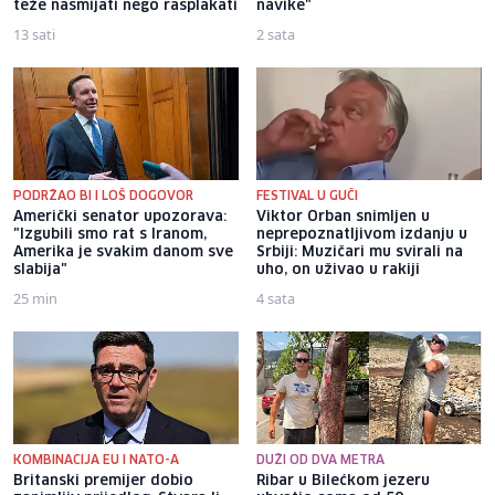
teže nasmijati nego rasplakati
navike"
13 sati
2 sata
PODRŽAO BI I LOŠ DOGOVOR
FESTIVAL U GUČI
Američki senator upozorava:
Viktor Orban snimljen u
"Izgubili smo rat s Iranom,
neprepoznatljivom izdanju u
Amerika je svakim danom sve
Srbiji: Muzičari mu svirali na
slabija"
uho, on uživao u rakiji
25 min
4 sata
KOMBINACIJA EU I NATO-A
DUŽI OD DVA METRA
Britanski premijer dobio
Ribar u Bilećkom jezeru