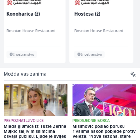
Hostesa (ž)
Električar (m/ž)
Bosnian House Restaurant
Hering
Inostranstvo
Široki Brijeg
Možda vas zanima
PREPOZNATLJIVO LICE
PREDSJEDNIK BORCA
Mlada glumica iz Tuzle Zerina
Misimović poslao poruku
Mujkić šaljivim snimcima
rivalima nakon pobjede protiv
osvaja publiku: Ljude je uvijek
Veleža: "Nova sezona, stare