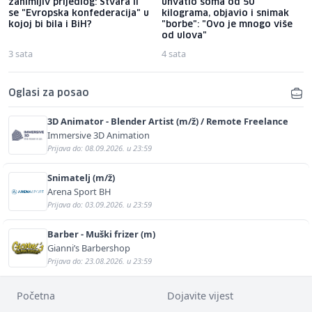
zanimljiv prijedlog: Stvara li
uhvatio soma od 50
se "Evropska konfederacija" u
kilograma, objavio i snimak
kojoj bi bila i BiH?
"borbe": "Ovo je mnogo više
od ulova"
3 sata
4 sata
Oglasi za posao
3D Animator - Blender Artist (m/ž) / Remote Freelance
Immersive 3D Animation
Prijava do: 08.09.2026. u 23:59
Snimatelj (m/ž)
Arena Sport BH
Prijava do: 03.09.2026. u 23:59
Barber - Muški frizer (m)
Gianni’s Barbershop
Prijava do: 23.08.2026. u 23:59
Početna
Dojavite vijest