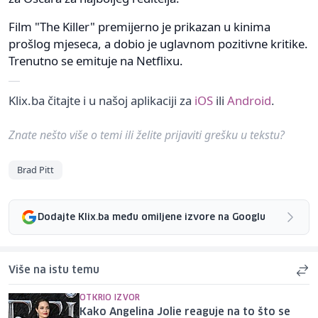
Film "The Killer" premijerno je prikazan u kinima
prošlog mjeseca, a dobio je uglavnom pozitivne kritike.
Trenutno se emituje na Netflixu.
Klix.ba čitajte i u našoj aplikaciji za
iOS
ili
Android
.
Znate nešto više o temi ili želite prijaviti grešku u tekstu?
Brad Pitt
Dodajte Klix.ba među omiljene izvore na Googlu
Više na istu temu
OTKRIO IZVOR
Kako Angelina Jolie reaguje na to što se