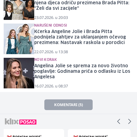
njena djeca odriču prezimena Brada Pitta:
"Želi da svi zacijele"
23.07.2026. u 20:03
NARUŠENI ODNOSI
Kćerka Angeline Jolie i Brada Pitta
podnijela zahtjev za uklanjanjem očevog
prezimena: Nastavak raskola u porodici
22.07.2026. u 13:38
NOVI KORAK
Angelina Jolie se sprema za novo životno
poglavlje: Godinama priča o odlasku iz Los
Angelesa
16.07.2026. u 08:37
KOMENTARI (5)