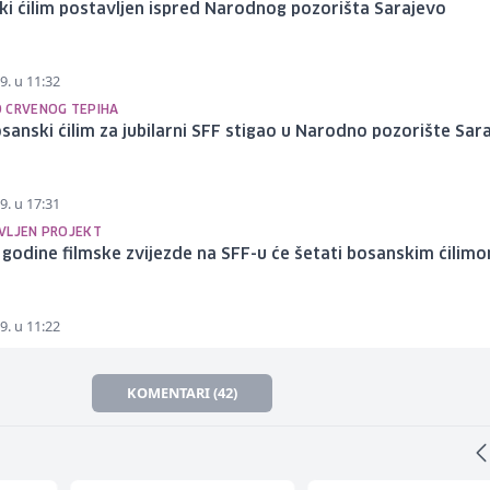
i ćilim postavljen ispred Narodnog pozorišta Sarajevo
9. u 11:32
 CRVENOG TEPIHA
sanski ćilim za jubilarni SFF stigao u Narodno pozorište Sar
9. u 17:31
VLJEN PROJEKT
godine filmske zvijezde na SFF-u će šetati bosanskim ćilim
9. u 11:22
KOMENTARI (42)