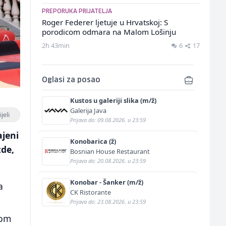
PREPORUKA PRIJATELJA
Roger Federer ljetuje u Hrvatskoj: S
porodicom odmara na Malom Lošinju
2h 43min
6
17
Oglasi za posao
Kustos u galeriji slika (m/ž)
Galerija Java
jeli
Prijava do: 09.08.2026. u 23:59
ajeni
Konobarica (ž)
zde,
Bosnian House Restaurant
Prijava do: 20.08.2026. u 23:59
Konobar - Šanker (m/ž)
a
CK Ristorante
Prijava do: 23.08.2026. u 23:59
nom