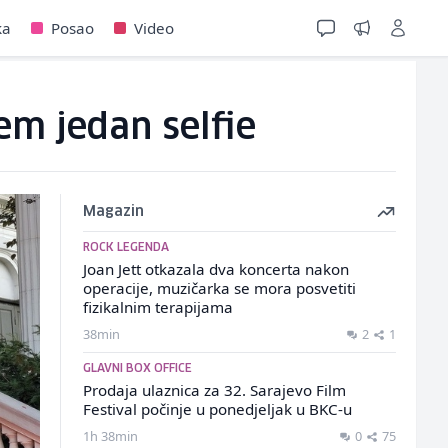
ka
Posao
Video
em jedan selfie
Magazin
ROCK LEGENDA
Joan Jett otkazala dva koncerta nakon
operacije, muzičarka se mora posvetiti
fizikalnim terapijama
38min
2
1
GLAVNI BOX OFFICE
Prodaja ulaznica za 32. Sarajevo Film
Festival počinje u ponedjeljak u BKC-u
1h 38min
0
75