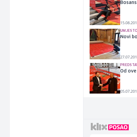
Bosansk
15.08.201
UMJESTO
Novi bo
27.07.201
PREDSTA
Od ove 
05.07.201