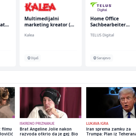
Multimedijalni
Home Office
rata
marketing kreator (m/
Sachbearbeiter
ž)
(m/w/d) für einen
Kalea
TELUS Digital
bekannten deutsch
Energieversorger
Ilijaš
Sarajevo
ISKRENO PRIZNANJE
LUKAVA IGRA
 filmu
Brat Angeline Jolie nakon
Iran sprema zamku za
Jovičić
razvoda otkrio da je gej: Bio
Trumpa: Plan iz Teheran