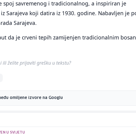
je spoj savremenog i tradicionalnog, a inspiriran je
iz Sarajeva koji datira iz 1930. godine. Nabavljen je 
Grada Sarajeva.
 put da je crveni tepih zamijenjen tradicionalnim bosa
ili želite prijaviti grešku u tekstu?
među omiljene izvore na Googlu
EN U SVIJETU