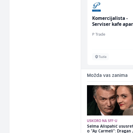
Sachbearbeiter in der
Komercijalista -
Schaltungsabteilung
Serviser kafe apa
(m/w)
(m/ž)
Servicepoint
P Trade
Sarajevo
Tuzla
Možda vas zanima
USKORO NA SFF-U
Selma Alispahić ususret
o "Ay Carmeli": Dragan 