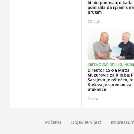
bi bio ponosan; nikada
pomislila da igram s n
drugim
20 sati
KRITIKOVAO ODLUKU NS BI
Direktor CSR-a Mirza
Muzurović za Klix.ba: 
Sarajevo je oštećen, t
Koševa je spreman za
utakmice
2 sata
Dojavite vijest
Impressu
Početna