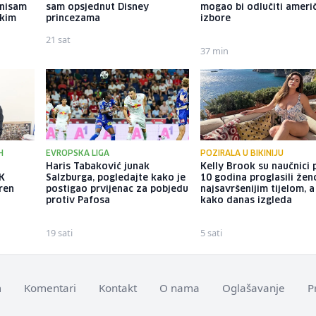
 nisam
sam opsjednut Disney
mogao bi odlučiti ameri
ekim
princezama
izbore
21 sat
37 min
H
EVROPSKA LIGA
POZIRALA U BIKINIJU
Haris Tabaković junak
Kelly Brook su naučnici p
FK
Salzburga, pogledajte kako je
10 godina proglasili že
eren
postigao prvijenac za pobjedu
najsavršenijim tijelom, 
protiv Pafosa
kako danas izgleda
19 sati
5 sati
m
Komentari
Kontakt
O nama
Oglašavanje
P