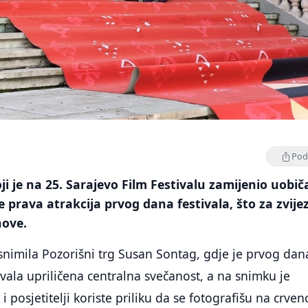
Podi
ji je na 25. Sarajevo Film Festivalu zamijenio uobič
je prava atrakcija prvog dana festivala, što za zvije
nove.
nimila Pozorišni trg Susan Sontag, gdje je prvog dan
ivala upriličena centralna svečanost, a na snimku je
 i posjetitelji koriste priliku da se fotografišu na crve