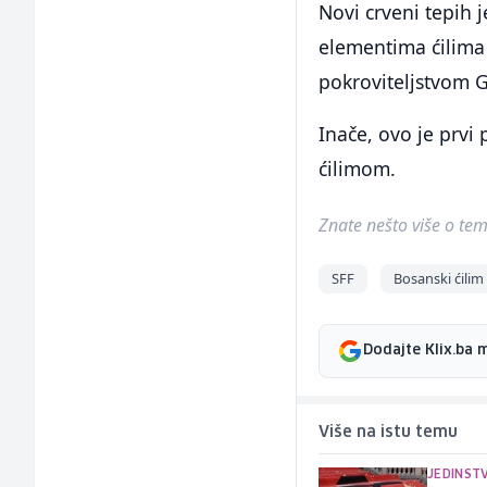
Novi crveni tepih 
elementima ćilima 
pokroviteljstvom 
Inače, ovo je prvi
ćilimom.
Znate nešto više o temi 
SFF
Bosanski ćilim
Dodajte Klix.ba 
Više na istu temu
JEDINSTV