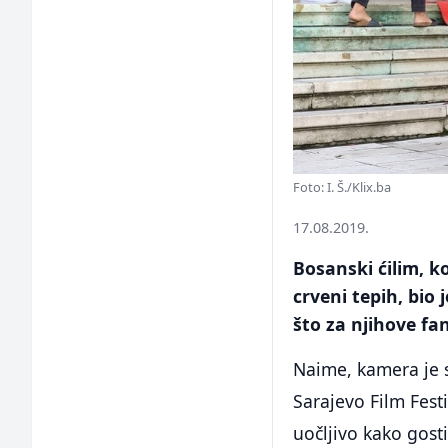
Foto: I. Š./Klix.ba
17.08.2019.
Bosanski ćilim, ko
crveni tepih, bio 
što za njihove fa
Naime, kamera je s
Sarajevo Film Fest
uočljivo kako gosti