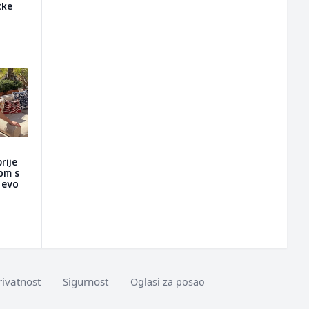
čke
rije
nom s
a evo
rivatnost
Sigurnost
Oglasi za posao