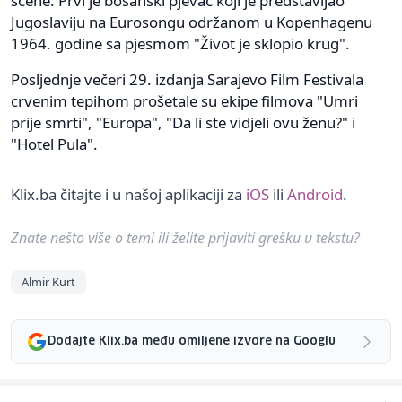
scene. Prvi je bosanski pjevač koji je predstavljao
Jugoslaviju na Eurosongu održanom u Kopenhagenu
1964. godine sa pjesmom "Život je sklopio krug".
Posljednje večeri 29. izdanja Sarajevo Film Festivala
crvenim tepihom prošetale su ekipe filmova "Umri
prije smrti", "Europa", "Da li ste vidjeli ovu ženu?" i
"Hotel Pula".
Klix.ba čitajte i u našoj aplikaciji za
iOS
ili
Android
.
Znate nešto više o temi ili želite prijaviti grešku u tekstu?
Almir Kurt
Dodajte Klix.ba među omiljene izvore na Googlu