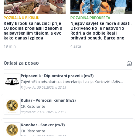
POZIRALA U BIKINIJU
POZADINA PREOKRETA
Kelly Brook su naučnici prije
Njegov savjet se mora slušati:
10 godina proglasili ženom s
Otkriveno ko je nagovorio
najsavršenijim tijelom, a evo
Rodrija da odbije Real i
kako danas izgleda
prihvati ponudu Barcelone
19 min
4 sata
Oglasi za posao
Pripravnik - Diplomirani pravnik (m/ž)
Zajednička advokatska kancelarija Hakija Kurtović i Adis
Kurtović
Prijava do: 30.08.2026. u 23:59
Kuhar - Pomoćni kuhar (m/ž)
CK Ristorante
Prijava do: 23.08.2026. u 23:59
Konobar - Šanker (m/ž)
CK Ristorante