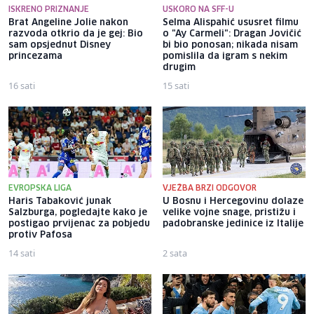
ISKRENO PRIZNANJE
USKORO NA SFF-U
Brat Angeline Jolie nakon
Selma Alispahić ususret filmu
razvoda otkrio da je gej: Bio
o "Ay Carmeli": Dragan Jovičić
sam opsjednut Disney
bi bio ponosan; nikada nisam
princezama
pomislila da igram s nekim
drugim
16 sati
15 sati
EVROPSKA LIGA
VJEŽBA BRZI ODGOVOR
Haris Tabaković junak
U Bosnu i Hercegovinu dolaze
Salzburga, pogledajte kako je
velike vojne snage, pristižu i
postigao prvijenac za pobjedu
padobranske jedinice iz Italije
protiv Pafosa
14 sati
2 sata