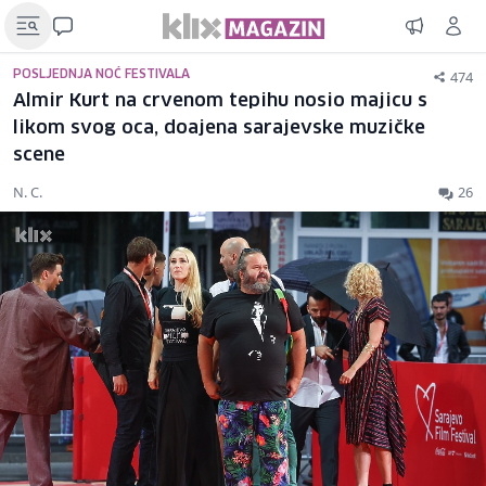
474
POSLJEDNJA NOĆ FESTIVALA
Almir Kurt na crvenom tepihu nosio majicu s
likom svog oca, doajena sarajevske muzičke
scene
N. C.
26