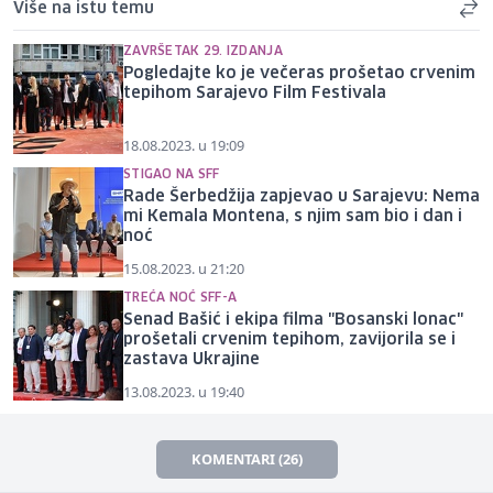
Više na istu temu
ZAVRŠETAK 29. IZDANJA
Pogledajte ko je večeras prošetao crvenim
tepihom Sarajevo Film Festivala
18.08.2023. u 19:09
STIGAO NA SFF
Rade Šerbedžija zapjevao u Sarajevu: Nema
mi Kemala Montena, s njim sam bio i dan i
noć
15.08.2023. u 21:20
TREĆA NOĆ SFF-A
Senad Bašić i ekipa filma "Bosanski lonac"
prošetali crvenim tepihom, zavijorila se i
zastava Ukrajine
13.08.2023. u 19:40
KOMENTARI (26)