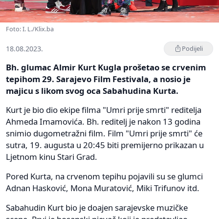
Foto: I. L./Klix.ba
18.08.2023.
Podijeli
Bh. glumac Almir Kurt Kugla prošetao se crvenim
tepihom 29. Sarajevo Film Festivala, a nosio je
majicu s likom svog oca Sabahudina Kurta.
Kurt je bio dio ekipe filma "Umri prije smrti" reditelja
Ahmeda Imamovića. Bh. reditelj je nakon 13 godina
snimio dugometražni film. Film "Umri prije smrti" će
sutra, 19. augusta u 20:45 biti premijerno prikazan u
Ljetnom kinu Stari Grad.
Pored Kurta, na crvenom tepihu pojavili su se glumci
Adnan Hasković, Mona Muratović, Miki Trifunov itd.
Sabahudin Kurt bio je doajen sarajevske muzičke