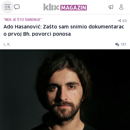
63
"NEK JE ŠTO ŠARENIJE"
Ado Hasanović: Zašto sam snimio dokumentarac
o prvoj Bh. povorci ponosa
L. K.
181