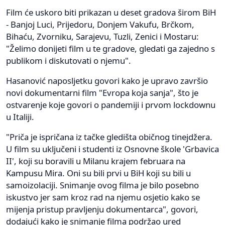
Film će uskoro biti prikazan u deset gradova širom BiH
- Banjoj Luci, Prijedoru, Donjem Vakufu, Brčkom,
Bihaću, Zvorniku, Sarajevu, Tuzli, Zenici i Mostaru:
"Želimo donijeti film u te gradove, gledati ga zajedno s
publikom i diskutovati o njemu".
Hasanović naposljetku govori kako je upravo završio
novi dokumentarni film "Evropa koja sanja", što je
ostvarenje koje govori o pandemiji i prvom lockdownu
u Italiji.
"Priča je ispričana iz tačke gledišta običnog tinejdžera.
U film su uključeni i studenti iz Osnovne škole 'Grbavica
II', koji su boravili u Milanu krajem februara na
Kampusu Mira. Oni su bili prvi u BiH koji su bili u
samoizolaciji. Snimanje ovog filma je bilo posebno
iskustvo jer sam kroz rad na njemu osjetio kako se
mijenja pristup pravljenju dokumentarca", govori,
dodajući kako je snimanje filma podržao ured