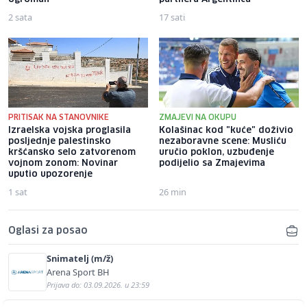
2 sata
17 sati
PRITISAK NA STANOVNIKE
ZMAJEVI NA OKUPU
Izraelska vojska proglasila
Kolašinac kod "kuće" doživio
posljednje palestinsko
nezaboravne scene: Musliću
kršćansko selo zatvorenom
uručio poklon, uzbuđenje
vojnom zonom: Novinar
podijelio sa Zmajevima
uputio upozorenje
1 sat
26 min
Oglasi za posao
Snimatelj (m/ž)
Arena Sport BH
Prijava do: 03.09.2026. u 23:59