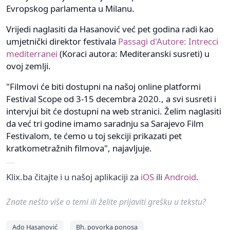
Evropskog parlamenta u Milanu.
Vrijedi naglasiti da Hasanović već pet godina radi kao
umjetnički direktor festivala
Passagi d'Autore: Intrecci
mediterranei
(Koraci autora: Mediteranski susreti) u
ovoj zemlji.
"Filmovi će biti dostupni na našoj online platformi
Festival Scope od 3-15 decembra 2020., a svi susreti i
intervjui bit će dostupni na web stranici. Želim naglasiti
da već tri godine imamo saradnju sa Sarajevo Film
Festivalom, te ćemo u toj sekciji prikazati pet
kratkometražnih filmova", najavljuje.
Klix.ba čitajte i u našoj aplikaciji za
iOS
ili
Android
.
Znate nešto više o temi ili želite prijaviti grešku u tekstu?
Ado Hasanović
Bh. povorka ponosa