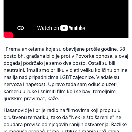
"Prema anketama koje su obavljene prošle godine, 58
posto bh. građana bilo je protiv Povorke ponosa, a ovaj
događaj podržalo je samo dva posto. Ostali su bili
neutralni. Imali smo priliku vidjeti veliku količinu online
nasilja nad pripadnicima LGBT zajednice. Vladale su
nervoza i napetost. Upravo tada sam odlučio uzeti
kameru u ruke i snimiti film koji se bavi temeljnim
ljudskim pravima", kaže.
Hasanović je i prije radio na filmovima koji propituju
društvenu tematiku, tako da "Nek je što šarenije" ne
odudara previše od njegovih ranijih ostvarenja. Razlike
je moguće pronaći samo u stilu snimanja i režiranja.