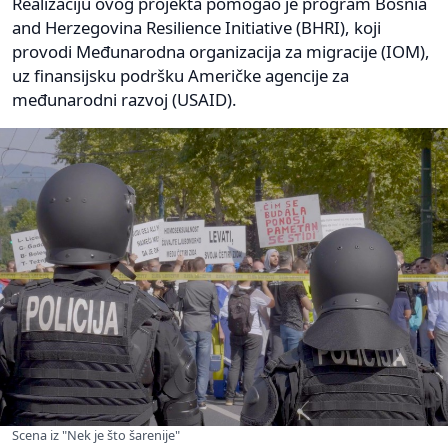
Realizaciju ovog projekta pomogao je program Bosnia
and Herzegovina Resilience Initiative (BHRI), koji
provodi Međunarodna organizacija za migracije (IOM),
uz finansijsku podršku Američke agencije za
međunarodni razvoj (USAID).
Scena iz "Nek je što šarenije"