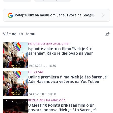
Dodajte Klix.ba među omiljene izvore na Googlu
Više na istu temu
POKRENUO DISKUSIJE U BIH
Ispunite anketu o filmu "Nek je što
šarenije": Kako je djelovao na vas?
19.01.2021. u 16:50
OD 21 SAT
Online premijera filma "Nek je što šarenije"
Ade Hasanovića večeras na YouTubeu
24.12.2020. u 10:08
REŽIJA ADE HASANOVIĆA
U Meeting Pointu prikazan film o Bh.
povorci ponosa "Nek je što šarenije"