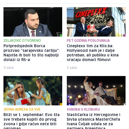
ZELJKOVIĆ OTVORENO
PET GODINA POSLOVANJA
Potpredsjednik Borca
Cineplexx tim za Klix.ba:
prozvao "sarajevsku čaršiju":
Hollywood nam je i dalje
Najviše ih boli to što najbolji
potreban, ali publiku u kina
dolazi iz RS-a
vraćaju domaći filmovi
3 sata
2 sata
JEDNA ADRESA ZA SVE
SVADBA U KLOBUKU
Bliži se 1. septembar: Evo šta
Slastičarka iz Hercegovine i
sve trebate kupiti do prvog
bivša učesnica MasterChefa
zvona i gdje račun neće biti
Ivana Čuljak udala se za
ogroman
partnera Argentinca