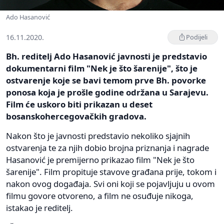
Ado Hasanović
16.11.2020.
Podijeli
Bh. reditelj Ado Hasanović javnosti je predstavio
dokumentarni film "Nek je što šarenije", što je
ostvarenje koje se bavi temom prve Bh. povorke
ponosa koja je prošle godine održana u Sarajevu.
Film će uskoro biti prikazan u deset
bosanskohercegovačkih gradova.
Nakon što je javnosti predstavio nekoliko sjajnih
ostvarenja te za njih dobio brojna priznanja i nagrade
Hasanović je premijerno prikazao film "Nek je što
šarenije". Film propituje stavove građana prije, tokom i
nakon ovog događaja. Svi oni koji se pojavljuju u ovom
filmu govore otvoreno, a film ne osuđuje nikoga,
istakao je reditelj.