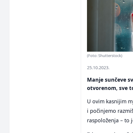
(Foto: Shutterstock)
25.10.2023.
Manje sunčeve svj
otvorenom, sve t
U ovim kasnijim m
i počinjemo razmi
raspoloženja – to 