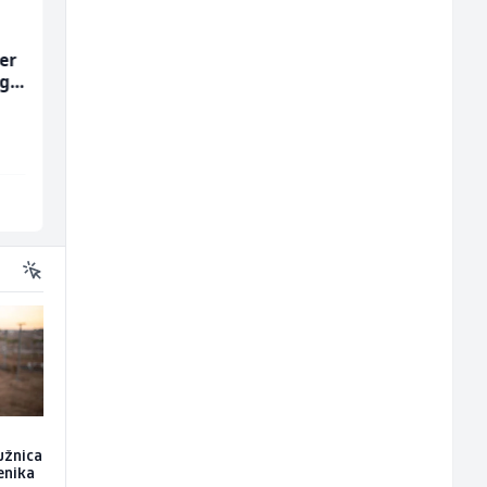
er
Prodajni savjetnik (m/
Multimedijalni
ng
ž)
marketing kreator (
ž)
Tehnolix
Kalea
Sarajevo
Ilijaš
užnica
enika