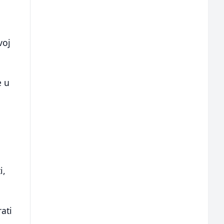
voj
e u
i,
ati