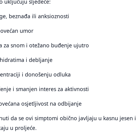
no uključuju sljedeće:
uge, beznađa ili anksioznosti
 povećan umor
a za snom i otežano buđenje ujutro
ohidratima i debljanje
entraciji i donošenju odluka
enje i smanjen interes za aktivnosti
povećana osjetljivost na odbijanje
ti da se ovi simptomi obično javljaju u kasnu jesen i
aju u proljeće.