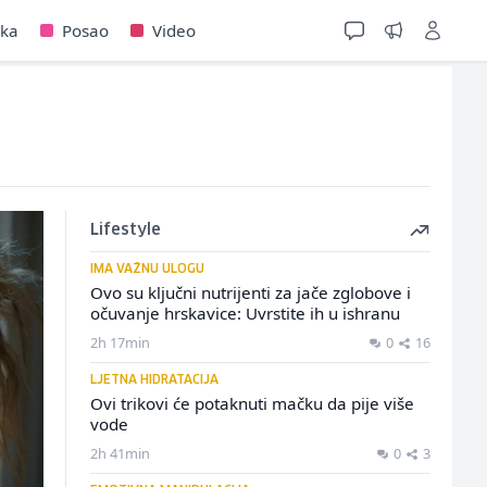
jka
Posao
Video
Lifestyle
IMA VAŽNU ULOGU
Ovo su ključni nutrijenti za jače zglobove i
očuvanje hrskavice: Uvrstite ih u ishranu
2h 17min
0
16
LJETNA HIDRATACIJA
Ovi trikovi će potaknuti mačku da pije više
vode
2h 41min
0
3