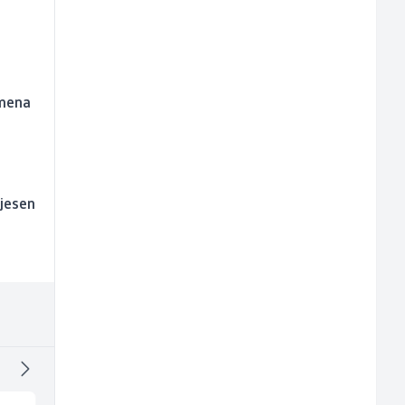
emena
 jesen