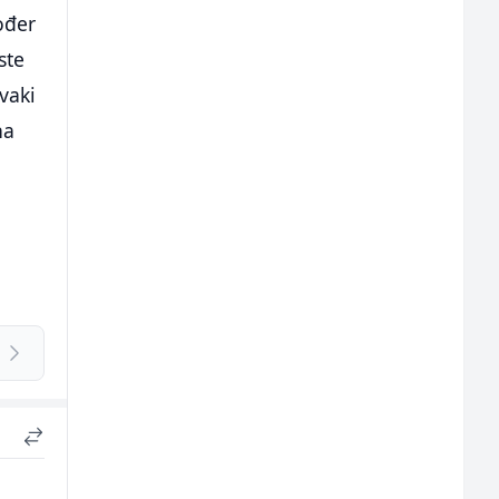
kođer
ste
svaki
na