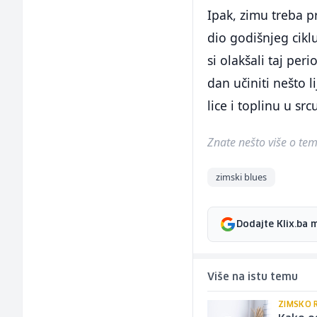
Ipak, zimu treba pr
dio godišnjeg ciklu
si olakšali taj per
dan učiniti nešto 
lice i toplinu u src
Znate nešto više o temi 
zimski blues
Dodajte Klix.ba 
Više na istu temu
ZIMSKO 