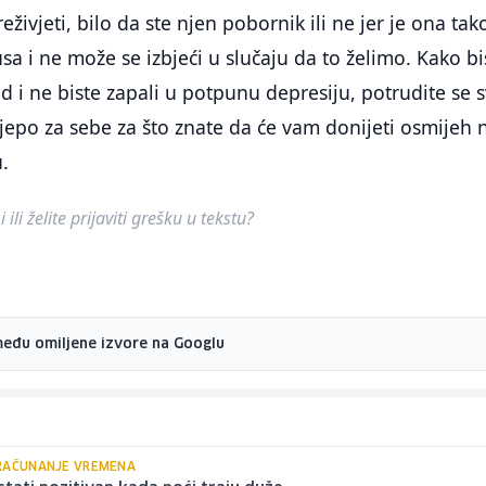
eživjeti, bilo da ste njen pobornik ili ne jer je ona ta
sa i ne može se izbjeći u slučaju da to želimo. Kako bi
iod i ne biste zapali u potpunu depresiju, potrudite se 
lijepo za sebe za što znate da će vam donijeti osmijeh 
u.
ili želite prijaviti grešku u tekstu?
među omiljene izvore na Googlu
RAČUNANJE VREMENA