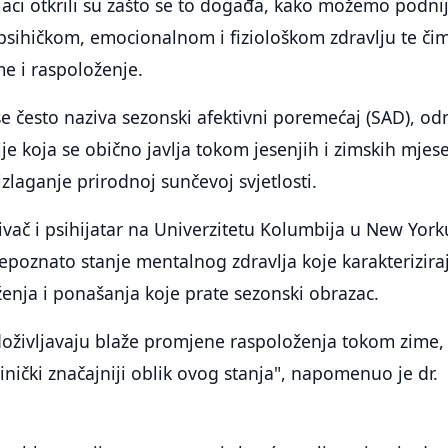
jaci otkrili su zašto se to događa, kako možemo podnij
sihičkom, emocionalnom i fiziološkom zdravlju te či
e i raspoloženje.
 se često naziva sezonski afektivni poremećaj (SAD), od
je koja se obično javlja tokom jesenjih i zimskih mjese
zlaganje prirodnoj sunčevoj svjetlosti.
živač i psihijatar na Univerzitetu Kolumbija u New York
prepoznato stanje mentalnog zdravlja koje karakterizira
enja i ponašanja koje prate sezonski obrazac.
doživljavaju blaže promjene raspoloženja tokom zime
klinički značajniji oblik ovog stanja", napomenuo je dr.