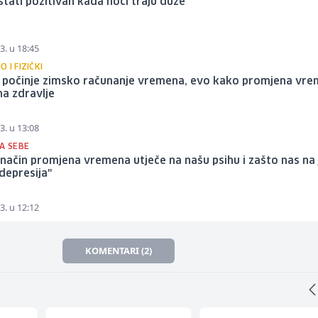
tati pozitivan kada noći traju duže
3. u 18:45
 I FIZIČKI
 počinje zimsko računanje vremena, evo kako promjena vr
na zdravlje
3. u 13:08
NA SEBE
 način promjena vremena utječe na našu psihu i zašto nas na
depresija"
3. u 12:12
KOMENTARI (2)