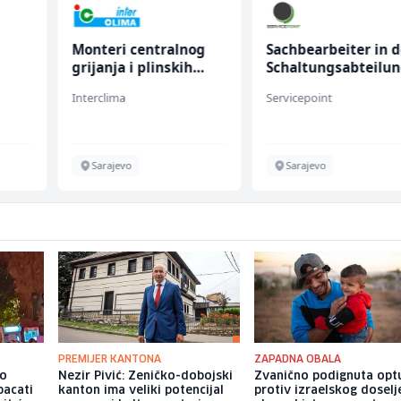
Monteri centralnog
Sachbearbeiter in d
grijanja i plinskih
Schaltungsabteilu
instalacija (m)
(m/w)
Interclima
Servicepoint
Sarajevo
Sarajevo
PREMIJER KANTONA
ZAPADNA OBALA
io
Nezir Pivić: Zeničko-dobojski
Zvanično podignuta opt
bacati
kanton ima veliki potencijal
protiv izraelskog doselj