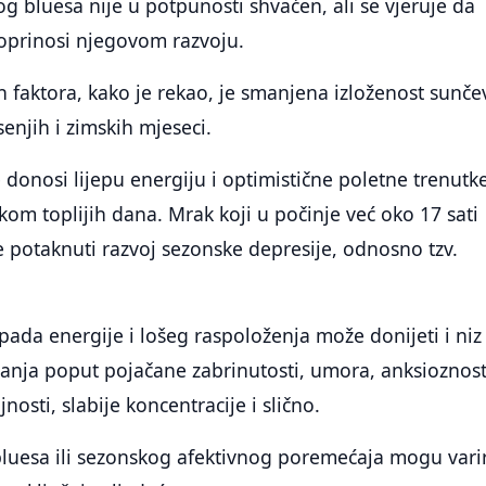
g bluesa nije u potpunosti shvaćen, ali se vjeruje da
doprinosi njegovom razvoju.
 faktora, kako je rekao, je smanjena izloženost sunče
senjih i zimskih mjeseci.
onosi lijepu energiju i optimistične poletne trenutk
om toplijih dana. Mrak koji u počinje već oko 17 sati
 potaknuti razvoj sezonske depresije, odnosno tzv.
pada energije i lošeg raspoloženja može donijeti i niz
tanja poput pojačane zabrinutosti, umora, anksioznost
nosti, slabije koncentracije i slično.
luesa ili sezonskog afektivnog poremećaja mogu varir