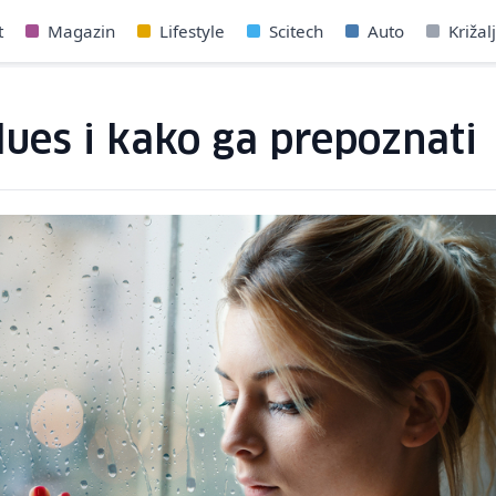
t
Magazin
Lifestyle
Scitech
Auto
Križal
blues i kako ga prepoznati