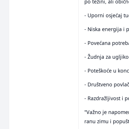
po težini, ali obič
- Uporni osjećaj t
- Niska energija i
- Povećana potreb
- Žudnja za ugljik
- Poteškoće u konc
- Društveno povlač
- Razdražljivost i 
"Važno je napomenu
ranu zimu i popušt