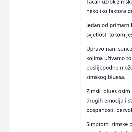
Tačan uzrok zimsko
nekoliko faktora 
Jedan od primarnih
svjetlosti tokom je
Upravo nam sunce d
kojima uživamo tok
poslijepodne može
zimskog bluesa.
Zimski blues osim 
drugih emocija i s
pospanosti, bezvolj
Simptomi zimske b