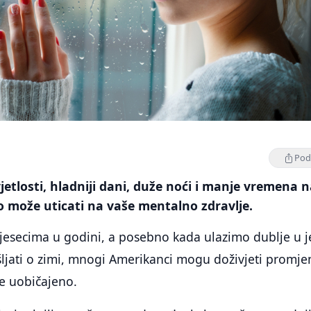
Podi
etlosti, hladniji dani, duže noći i manje vremena 
o može uticati na vaše mentalno zdravlje.
jesecima u godini, a posebno kada ulazimo dublje u 
šljati o zimi, mnogi Amerikanci mogu doživjeti promje
je uobičajeno.