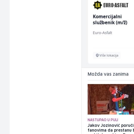
Vozač autobusa (m/ž)
Komercijalni
službenik (m/ž)
Travel-Trans
Euro-Asfalt
Sarajevo
Više lokacija
Možda vas zanima
NASTUPAO U PULI
Jakov Jozinović poruč
fanovima da prestanu 