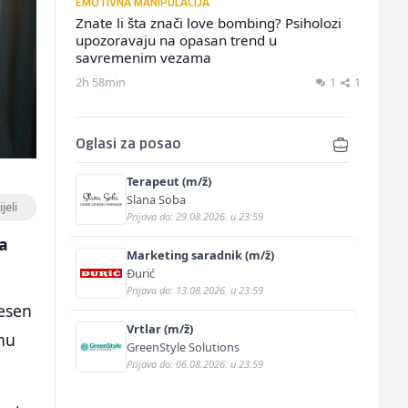
EMOTIVNA MANIPULACIJA
Znate li šta znači love bombing? Psiholozi
upozoravaju na opasan trend u
savremenim vezama
2h 58min
1
1
Oglasi za posao
Terapeut (m/ž)
Slana Soba
jeli
Prijava do: 29.08.2026. u 23:59
na
Marketing saradnik (m/ž)
Đurić
Prijava do: 13.08.2026. u 23:59
jesen
Vrtlar (m/ž)
nu
GreenStyle Solutions
Prijava do: 06.08.2026. u 23:59