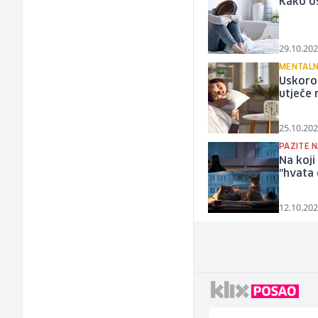
Kako os
29.10.202
MENTALNO
Uskoro
utječe 
25.10.202
PAZITE 
Na koji
"hvata 
12.10.202