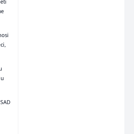
eti
me
nosi
ci,
u
ju
, SAD