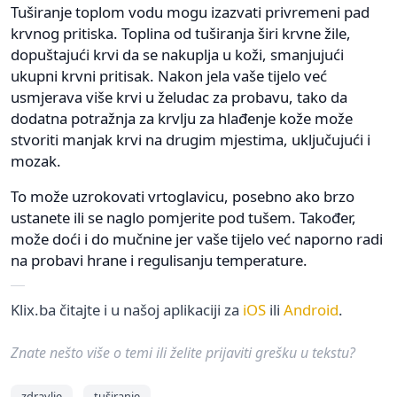
Tuširanje toplom vodu mogu izazvati privremeni pad
krvnog pritiska. Toplina od tuširanja širi krvne žile,
dopuštajući krvi da se nakuplja u koži, smanjujući
ukupni krvni pritisak. Nakon jela vaše tijelo već
usmjerava više krvi u želudac za probavu, tako da
dodatna potražnja za krvlju za hlađenje kože može
stvoriti manjak krvi na drugim mjestima, uključujući i
mozak.
To može uzrokovati vrtoglavicu, posebno ako brzo
ustanete ili se naglo pomjerite pod tušem. Također,
može doći i do mučnine jer vaše tijelo već naporno radi
na probavi hrane i regulisanju temperature.
Klix.ba čitajte i u našoj aplikaciji za
iOS
ili
Android
.
Znate nešto više o temi ili želite prijaviti grešku u tekstu?
zdravlje
tuširanje