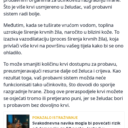
Što je više krvi usmjereno u želudac, vaš probavni
sistem radi bolje.
Međutim, kada se tuširate vrućom vodom, toplina
uzrokuje širenje krvnih žila, naročito u blizini kože. To
izaziva vazodilataciju (proces širenja krvnih žila), koja
privlači više krvi na površinu vašeg tijela kako bi se ono
ohladilo.
To može smanjiti količinu krvi dostupnu za probavu,
preusmjeravajući resurse dalje od želuca i crijeva. Kao
rezultat toga, vaš probavni sistem možda neće
funkcionisati tako učinkovito, što dovodi do sporije
razgradnje hrane. Zbog ove preraspodjele krvi možete
se osjećati tromo ili pretjerano puni, jer se želudac bori
s probavom bez dovoljno krvi.
POKAZALO ISTRAŽIVANJE
Svakodnevna navika mogla bi povećati rizik