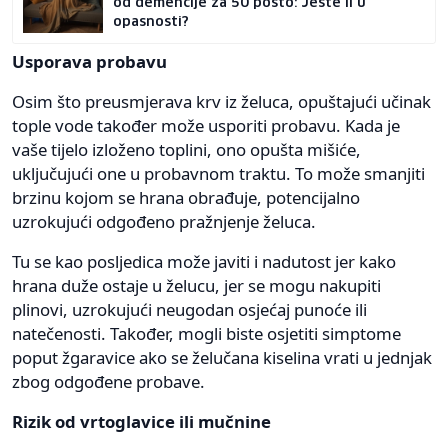
od demencije za 50 posto: Jeste li u
opasnosti?
Usporava probavu
Osim što preusmjerava krv iz želuca, opuštajući učinak
tople vode također može usporiti probavu. Kada je
vaše tijelo izloženo toplini, ono opušta mišiće,
uključujući one u probavnom traktu. To može smanjiti
brzinu kojom se hrana obrađuje, potencijalno
uzrokujući odgođeno pražnjenje želuca.
Tu se kao posljedica može javiti i nadutost jer kako
hrana duže ostaje u želucu, jer se mogu nakupiti
plinovi, uzrokujući neugodan osjećaj punoće ili
natečenosti. Također, mogli biste osjetiti simptome
poput žgaravice ako se želučana kiselina vrati u jednjak
zbog odgođene probave.
Rizik od vrtoglavice ili mučnine