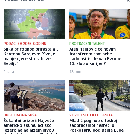
PODACI ZA 2025. GODINU
PROTRAĆENI TALENT
Slika prirodnog priraštaja u
Alen Halilović će novim
Kantonu Sarajevo: "Sve je
transferom sam sebe
manje djece što si bliže
nadmašiti: Ide van Evrope u
Sebilju"
13. klub u karijeri?
2 sata
13 min
DUGOTRAJNA SUŠA
VOZILO SLETJELO S PUTA
Šokantni prizori: Najveće
Mladić poginuo u teškoj
američko akumulacijsko
saobraćajnoj nesreći u
jezero na najnižem nivou
Potkozarju kod Banje Luke