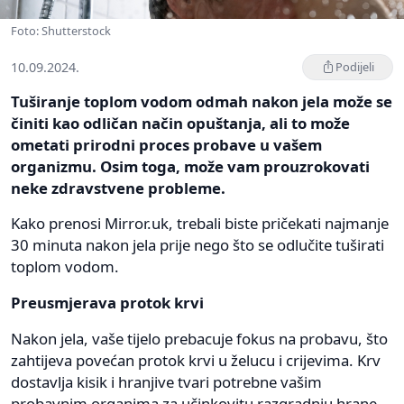
Foto: Shutterstock
10.09.2024.
Podijeli
Tuširanje toplom vodom odmah nakon jela može se
činiti kao odličan način opuštanja, ali to može
ometati prirodni proces probave u vašem
organizmu. Osim toga, može vam prouzrokovati
neke zdravstvene probleme.
Kako prenosi Mirror.uk, trebali biste pričekati najmanje
30 minuta nakon jela prije nego što se odlučite tuširati
toplom vodom.
Preusmjerava protok krvi
Nakon jela, vaše tijelo prebacuje fokus na probavu, što
zahtijeva povećan protok krvi u želucu i crijevima. Krv
dostavlja kisik i hranjive tvari potrebne vašim
probavnim organima za učinkovitu razgradnju hrane.