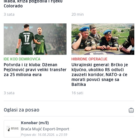
ikada, kriza pogodila i rijeku
Colorado
3 sata
20 min
IDE KOD DEMIROVIĆA
HIBRIDNE OPERACIJE
Potvrda i iz kluba: Dženan
Ukrajinski general: Brčko je
Pejčinović pravi veliki transfer
ključno, ukoliko RS odluči
za 25 miliona eura
zauzeti koridor, NATO-a će
morati povući snage sa
Baltika
3 sata
16 sati
Oglasi za posao
Konobar (m/ž)
Braća Mujić Export-Import
Prijava do: 16.08.2026. u 23:59