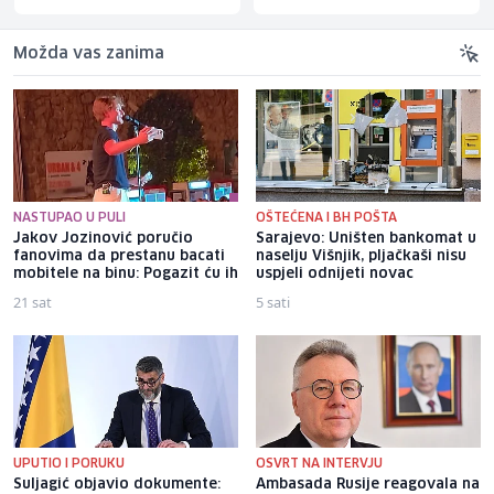
Možda vas zanima
NASTUPAO U PULI
OŠTEĆENA I BH POŠTA
Jakov Jozinović poručio
Sarajevo: Uništen bankomat u
fanovima da prestanu bacati
naselju Višnjik, pljačkaši nisu
mobitele na binu: Pogazit ću ih
uspjeli odnijeti novac
21 sat
5 sati
UPUTIO I PORUKU
OSVRT NA INTERVJU
Suljagić objavio dokumente:
Ambasada Rusije reagovala na