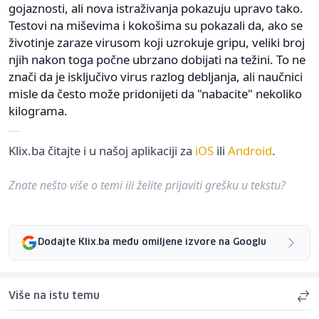
gojaznosti, ali nova istraživanja pokazuju upravo tako.
Testovi na miševima i kokošima su pokazali da, ako se
životinje zaraze virusom koji uzrokuje gripu, veliki broj
njih nakon toga počne ubrzano dobijati na težini. To ne
znači da je isključivo virus razlog debljanja, ali naučnici
misle da često može pridonijeti da "nabacite" nekoliko
kilograma.
Klix.ba čitajte i u našoj aplikaciji za
iOS
ili
Android
.
Znate nešto više o temi ili želite prijaviti grešku u tekstu?
Dodajte Klix.ba među omiljene izvore na Googlu
Više na istu temu