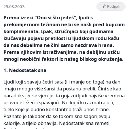
29.08.2007.
Podijeli
Prema izreci "Ono si što jedeš", ljudi s
prekomjernom težinom ne bi se našli pred bujicom
komplimenata. Ipak, stručnjaci koji godinama
izučavaju pojavu pretilosti u ljudskom rodu kažu
da nas debelima ne čini samo nezdrava hrana.
Prema njihovim istraživanjima, na debljinu utiču
mnogi neobični faktori iz našeg bliskog okruženja.
1. Nedostatak sna
Ljudi koji spavaju četiri sata (ili manje od toga) na dan,
imaju mnogo više šansi da postanu pretili. Čini se kao
paradoks jer se vjeruje da gojazni ljudi najviše vremena
provode ležeći i spavajući. No logički razmatrajući,
tijelo koje je budno konstantno traži unos hrane.
Poznato je također da se tokom sna sagorijevaju
kalorije, a tijelo obnavlja. Nedostatak sna remeti