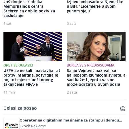
Još dvoje saradnika
izjavu ambasadora Njemačke
Memorijalnog centra
u BiH: "Licemjerje u svom
Srebrenica dobilo poziv za
punom sjaju"
saslušanje
1 sat
6 sati
OPET SE OGLASILI
BORILA SE S PREDRASUDAMA
UEFA se ne šali i nastavlja rat
Sanju Vejnović nazivali su
protiv Infantina, potvrdila je
najljepšom glumicom svijeta, a
bojkot mjesec uoči novog
sad kaže: Ljepota vas ne
takmičenja FIFA-e
može održati u ovom poslu
11 min
2 sata
Oglasi za posao
Operater na digitalnim mašinama za štampu i doradu
(m/ž)
Ekovit Reklame