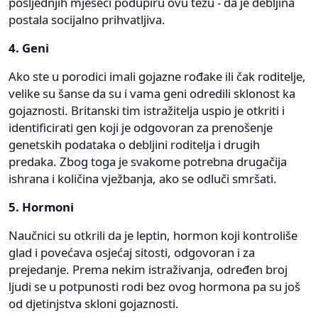
posljednjih mjeseci podupiru ovu tezu - da je debljina
postala socijalno prihvatljiva.
4. Geni
Ako ste u porodici imali gojazne rođake ili čak roditelje,
velike su šanse da su i vama geni odredili sklonost ka
gojaznosti. Britanski tim istražitelja uspio je otkriti i
identificirati gen koji je odgovoran za prenošenje
genetskih podataka o debljini roditelja i drugih
predaka. Zbog toga je svakome potrebna drugačija
ishrana i količina vježbanja, ako se odluči smršati.
5. Hormoni
Naučnici su otkrili da je leptin, hormon koji kontroliše
glad i povećava osjećaj sitosti, odgovoran i za
prejedanje. Prema nekim istraživanja, određen broj
ljudi se u potpunosti rodi bez ovog hormona pa su još
od djetinjstva skloni gojaznosti.