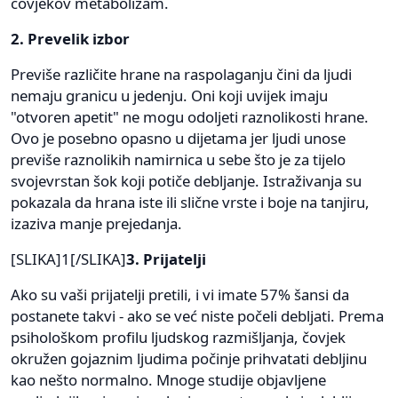
čovjekov metabolizam.
2. Prevelik izbor
Previše različite hrane na raspolaganju čini da ljudi
nemaju granicu u jedenju. Oni koji uvijek imaju
"otvoren apetit" ne mogu odoljeti raznolikosti hrane.
Ovo je posebno opasno u dijetama jer ljudi unose
previše raznolikih namirnica u sebe što je za tijelo
svojevrstan šok koji potiče debljanje. Istraživanja su
pokazala da hrana iste ili slične vrste i boje na tanjiru,
izaziva manje prejedanja.
[SLIKA]1[/SLIKA]
3. Prijatelji
Ako su vaši prijatelji pretili, i vi imate 57% šansi da
postanete takvi - ako se već niste počeli debljati. Prema
psihološkom profilu ljudskog razmišljanja, čovjek
okružen gojaznim ljudima počinje prihvatati debljinu
kao nešto normalno. Mnoge studije objavljene