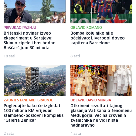
PRIVUKAO PAŽNJU
OBJAVIO ROMANO
Britanski novinar izveo
Bomba koju niko nije
eksperiment u Sarajevu:
očekivao: Liverpool doveo
Skinuo cipele i bos hodao
kapitena Barcelone
Baščaršijom 30 minuta
18 sati
8 sati
ZADNJI STANDARDI GRADNJE
OBJAVIO DAVID MURGIA
Pogledajte kako će izgledati
Otkriveni rezultati tajnog
100 miliona KM vrijedan
glasanja Vatikana o fenomenu
stambeno-poslovni kompleks
Međugorja: Većina crkvenih
"Galeria Zenica"
zvaničnika ne vidi ništa
nadnaravno
2 sata
4 sata