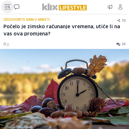
79
ODGOVORITE NAM U ANKETI
Počelo je zimsko računanje vremena, utiče li na
vas ova promjena?
D. J.
34