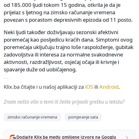
od 185.000 ljudi tokom 15 godina, otkrila je da je
prijelaz s ljetnog na zimsko računanje vremena
povezan s porastom depresivnih epizoda od 11 posto.
Neki ljudi također doživljavaju sezonski afektivni
poremećaj kao posljedicu kraćih dana. Simptomi ovog
poremećaja uključuju trajno loše raspoloženje, gubitak
zadovoljstva ili interesa za normalne svakodnevne
aktivnosti, razdražljivost, osjećaj očaja ili krivnje i
spavanje duže od uobičajenog.
Klix.ba čitajte i u našoj aplikaciji za
iOS
ili
Android
.
Znate nešto više o temi ili želite prijaviti grešku u tekstu?
zimsko računanje vremena
pomjeranje sata
Dodajte Klix.ba među omiljene izvore na Googlu