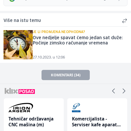
Više na istu temu
JE LI PROMJENA NEOPHODNA?
Ove nedjelje spavat ćemo jedan sat duže:
Počinje zimsko računanje vremena
27.10.2023. u 12:06
KOMENTARI (34)
Tehničar održavanja
Komercijalista -
CNC mašina (m)
Serviser kafe aparata
(m/ž)