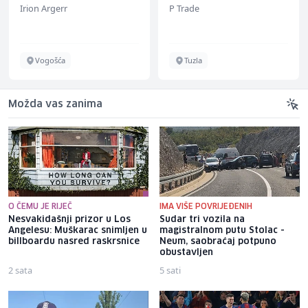
Irion Argerr
P Trade
Vogošća
Tuzla
Možda vas zanima
O ČEMU JE RIJEČ
IMA VIŠE POVRIJEĐENIH
Nesvakidašnji prizor u Los
Sudar tri vozila na
Angelesu: Muškarac snimljen u
magistralnom putu Stolac -
billboardu nasred raskrsnice
Neum, saobraćaj potpuno
obustavljen
2 sata
5 sati