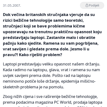
31.05.2007.
Podijeli
Dok večina britanskih stručnjaka vjeruje da su
rizici bežične tehnologije samo teoretski,
stručnjaci koji se bave problemima kičme
upozoravaju na trenutnu praktičnu opasnost koju
predstavljaju laptopi. Zastanite malo i obratite
pažnju kako sjedite. Ramena su vam pogrbljena,
vrat savijen i gledate prema dole. Jesmo li u
pravu?! Kako riješiti problem?
Laptopi predstavljaju veliku opasnost našem držanju.
Kada radimo na laptopu, glava, vrat i ramena su nam
uvijek savijeni prema dole. Pošto rad na laptopu
neminovno potiče loše držanje, epidemija mišićno-
skeletnih problema je na pomolu.
Zbog nižih cijena i sve raširenije bežične tehnologije,
prema podacima magazina PC World, prodaja laptopa