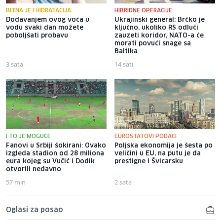
BITNA JE I HIDRATACIJA
HIBRIDNE OPERACIJE
Dodavanjem ovog voća u
Ukrajinski general: Brčko je
vodu svaki dan možete
ključno, ukoliko RS odluči
poboljšati probavu
zauzeti koridor, NATO-a će
morati povući snage sa
Baltika
3 sata
14 sati
I TO JE MOGUĆE
EUROSTATOVI PODACI
Fanovi u Srbiji šokirani: Ovako
Poljska ekonomija je šesta po
izgleda stadion od 28 miliona
veličini u EU, na putu je da
eura kojeg su Vučić i Dodik
prestigne i Švicarsku
otvorili nedavno
57 min
2 sata
Oglasi za posao