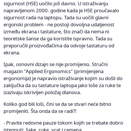
sigurnost (HSE) uočilo još davno. U istraživanju
napravljenom 2000. godine kada je HSE proučavalo
sigurnost rada na laptopu. Tada su uočili glavni
ergonski problem - ne postoji dovoljna udaljenost
između ekrana i tastature, što znači da nema ni
teoretske šanse da ga koristite ispravno. Tada su
preporučili proizvođačima da odvoje tastaturu od
ekrana.
Ipak, osnovni dizajn se nije promijenio. Stručni
magazin "Applied Ergonomics" (primijenjena
ergonomija) je napravio istraživanje kojim su došli do
zaključka da su tastature laptopa jako loše za ruke te
izazivaju iskrivljen položaj dlanova.
Koliko god bili loši, čini se da se stvari neće bitno
promijeniti. Šta onda da se radi?!
- Pravite redovne pauze tokom kojih se trebate dobro
istegnuti; šake, ruke, vrat i ramena.