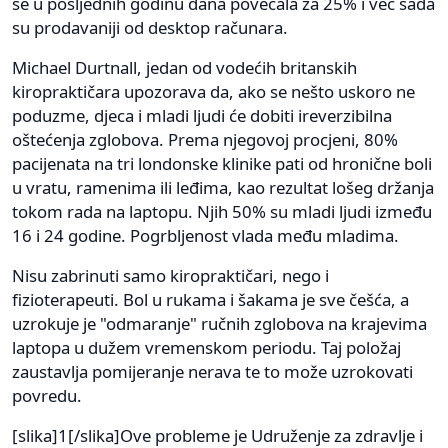
se u posljednih godinu dana povećala za 25% i već sada
su prodavaniji od desktop računara.
Michael Durtnall, jedan od vodećih britanskih
kiropraktičara upozorava da, ako se nešto uskoro ne
poduzme, djeca i mladi ljudi će dobiti ireverzibilna
oštećenja zglobova. Prema njegovoj procjeni, 80%
pacijenata na tri londonske klinike pati od hronične boli
u vratu, ramenima ili leđima, kao rezultat lošeg držanja
tokom rada na laptopu. Njih 50% su mladi ljudi između
16 i 24 godine. Pogrbljenost vlada među mladima.
Nisu zabrinuti samo kiropraktičari, nego i
fizioterapeuti. Bol u rukama i šakama je sve češća, a
uzrokuje je "odmaranje" ručnih zglobova na krajevima
laptopa u dužem vremenskom periodu. Taj položaj
zaustavlja pomijeranje nerava te to može uzrokovati
povredu.
[slika]1[/slika]Ove probleme je Udruženje za zdravlje i