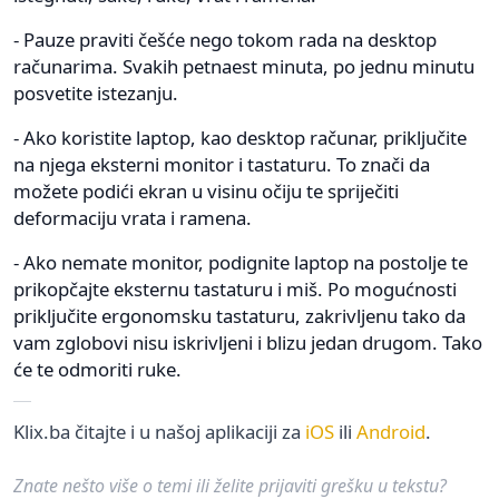
- Pauze praviti češće nego tokom rada na desktop
računarima. Svakih petnaest minuta, po jednu minutu
posvetite istezanju.
- Ako koristite laptop, kao desktop računar, priključite
na njega eksterni monitor i tastaturu. To znači da
možete podići ekran u visinu očiju te spriječiti
deformaciju vrata i ramena.
- Ako nemate monitor, podignite laptop na postolje te
prikopčajte eksternu tastaturu i miš. Po mogućnosti
priključite ergonomsku tastaturu, zakrivljenu tako da
vam zglobovi nisu iskrivljeni i blizu jedan drugom. Tako
će te odmoriti ruke.
Klix.ba čitajte i u našoj aplikaciji za
iOS
ili
Android
.
Znate nešto više o temi ili želite prijaviti grešku u tekstu?