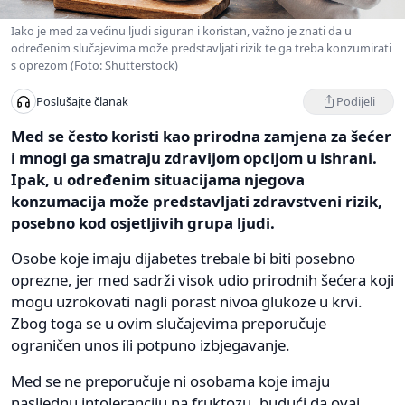
Iako je med za većinu ljudi siguran i koristan, važno je znati da u
određenim slučajevima može predstavljati rizik te ga treba konzumirati
s oprezom (Foto: Shutterstock)
Podijeli
Poslušajte članak
Med se često koristi kao prirodna zamjena za šećer
i mnogi ga smatraju zdravijom opcijom u ishrani.
Ipak, u određenim situacijama njegova
konzumacija može predstavljati zdravstveni rizik,
posebno kod osjetljivih grupa ljudi.
Osobe koje imaju dijabetes trebale bi biti posebno
oprezne, jer med sadrži visok udio prirodnih šećera koji
mogu uzrokovati nagli porast nivoa glukoze u krvi.
Zbog toga se u ovim slučajevima preporučuje
ograničen unos ili potpuno izbjegavanje.
Med se ne preporučuje ni osobama koje imaju
nasljednu intoleranciju na fruktozu, budući da ovaj