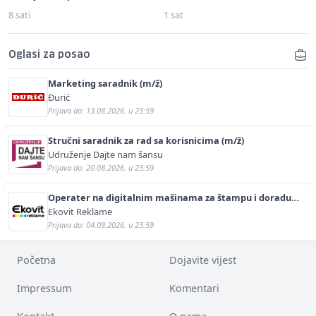
8 sati
1 sat
Oglasi za posao
Marketing saradnik (m/ž)
Đurić
Prijava do: 13.08.2026. u 23:59
Stručni saradnik za rad sa korisnicima (m/ž)
Udruženje Dajte nam šansu
Prijava do: 20.08.2026. u 23:59
Operater na digitalnim mašinama za štampu i doradu
(m/ž)
Ekovit Reklame
Prijava do: 04.09.2026. u 23:59
Početna
Dojavite vijest
Impressum
Komentari