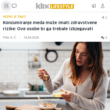
2
VAŽNO JE ZNATI
Konzumiranje meda može imati zdravstvene
rizike: Ove osobe bi ga trebale izbjegavati
Piše: A. Ć.
|
14.04.2026.
3