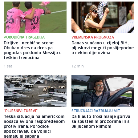
PORODIČNA TRAGEDIJA
VREMENSKA PROGNOZA
Dirljive i neobične scene:
Danas sunčano u cijeloj BiH,
Obukao dres na dres pa
pljuskovi mogući poslijepodne
pogodak poklonio Messiju u
u nekim dijelovima
teškim trenucima
1 sat
12 min
"PLJESNIVI TUŠEVI"
STRUČNJACI RAZBIJAJU MIT
Teška situacija na američkom
Da li auto troši manje goriva
nosaču aviona raspoređenom
sa spuštenim prozorima ili s
protiv Irana: Porodice
uključenom klimom
upozoravaju da vojnici
nemaju ni sapuna