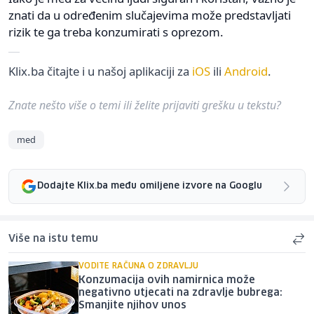
znati da u određenim slučajevima može predstavljati
rizik te ga treba konzumirati s oprezom.
Klix.ba čitajte i u našoj aplikaciji za
iOS
ili
Android
.
Znate nešto više o temi ili želite prijaviti grešku u tekstu?
med
Dodajte Klix.ba među omiljene izvore na Googlu
Više na istu temu
VODITE RAČUNA O ZDRAVLJU
Konzumacija ovih namirnica može
negativno utjecati na zdravlje bubrega:
Smanjite njihov unos