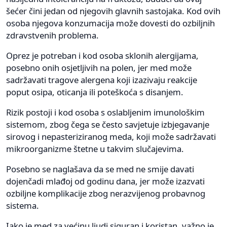
šećer čini jedan od njegovih glavnih sastojaka. Kod ovih
osoba njegova konzumacija može dovesti do ozbiljnih
zdravstvenih problema.
Oprez je potreban i kod osoba sklonih alergijama,
posebno onih osjetljivih na polen, jer med može
sadržavati tragove alergena koji izazivaju reakcije
poput osipa, oticanja ili poteškoća s disanjem.
Rizik postoji i kod osoba s oslabljenim imunološkim
sistemom, zbog čega se često savjetuje izbjegavanje
sirovog i nepasteriziranog meda, koji može sadržavati
mikroorganizme štetne u takvim slučajevima.
Posebno se naglašava da se med ne smije davati
dojenčadi mlađoj od godinu dana, jer može izazvati
ozbiljne komplikacije zbog nerazvijenog probavnog
sistema.
Iako je med za većinu ljudi siguran i koristan, važno je