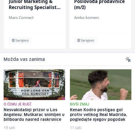
Junior Marketing &
Poslovođa prodavnice
Recruiting Specialist
(m/ž)
(m/ž)
Mars Connect
Amko komerc
Sarajevo
Sarajevo
Možda vas zanima
O ČEMU JE RIJEČ
BIVŠI ZMAJ
Nesvakidašnji prizor u Los
Kenan Kodro postigao gol
Angelesu: Muškarac snimljen u
protiv velikog Real Madrida,
billboardu nasred raskrsnice
pogledajte njegov pogodak
19 sati
11 sati