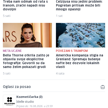
Treba nam odmak od rata s
Celzijusa nisu jedini problem:
Iranom, zračni napadi nisu
Pogrešan pritisak može biti
dovoljni
mnogo opasniji
5 sati
1 sat
META UCJENE
POVEZANI S TRUMPOM
Bella Thorne otkrila zašto je
Američka kompanija stigla na
objavila svoje eksplicitne
Grenland: Spremaju bušenje
fotografije: Govorili su da
nafte bez dozvole lokalnih
samo želim pokazati grudi
vlasti
5 sati
4 sata
Oglasi za posao
Kozmetičarka (ž)
Idelle studio
Prijava do: 16.08.2026. u 23:59