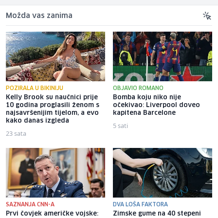
Možda vas zanima
POZIRALA U BIKINIJU
OBJAVIO ROMANO
Kelly Brook su naučnici prije
Bomba koju niko nije
10 godina proglasili ženom s
očekivao: Liverpool doveo
najsavršenijim tijelom, a evo
kapitena Barcelone
kako danas izgleda
5 sati
23 sata
SAZNANJA CNN-A
DVA LOŠA FAKTORA
Prvi čovjek američke vojske:
Zimske gume na 40 stepeni