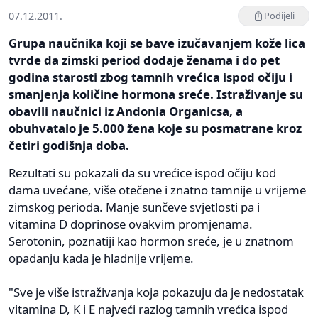
07.12.2011.
Podijeli
Grupa naučnika koji se bave izučavanjem kože lica
tvrde da zimski period dodaje ženama i do pet
godina starosti zbog tamnih vrećica ispod očiju i
smanjenja količine hormona sreće. Istraživanje su
obavili naučnici iz Andonia Organicsa, a
obuhvatalo je 5.000 žena koje su posmatrane kroz
četiri godišnja doba.
Rezultati su pokazali da su vrećice ispod očiju kod
dama uvećane, više otečene i znatno tamnije u vrijeme
zimskog perioda. Manje sunčeve svjetlosti pa i
vitamina D doprinose ovakvim promjenama.
Serotonin, poznatiji kao hormon sreće, je u znatnom
opadanju kada je hladnije vrijeme.
"Sve je više istraživanja koja pokazuju da je nedostatak
vitamina D, K i E najveći razlog tamnih vrećica ispod