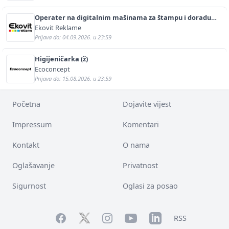
Operater na digitalnim mašinama za štampu i doradu
(m/ž)
Ekovit Reklame
Prijava do: 04.09.2026. u 23:59
Higijeničarka (ž)
Ecoconcept
Prijava do: 15.08.2026. u 23:59
Početna
Dojavite vijest
Impressum
Komentari
Kontakt
O nama
Oglašavanje
Privatnost
Sigurnost
Oglasi za posao
Facebook
YouTube
LinkedIn
Twitter
Instagram
RSS