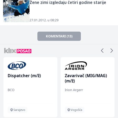
Žene zimi izgledaju četiri godine starije
27.01.2012. u 08:29
KOMENTARI (13)
Dispatcher (m/ž)
Zavarivač (MIG/MAG)
(m/ž)
BCO
Irion Argerr
Sarajevo
Vogošća