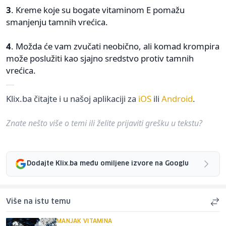
3
. Kreme koje su bogate vitaminom E pomažu
smanjenju tamnih vrećica.
4
. Možda će vam zvučati neobično, ali komad krompira
može poslužiti kao sjajno sredstvo protiv tamnih
vrećica.
Klix.ba čitajte i u našoj aplikaciji za
iOS
ili
Android
.
Znate nešto više o temi ili želite prijaviti grešku u tekstu?
Dodajte Klix.ba među omiljene izvore na Googlu
Više na istu temu
MANJAK VITAMINA