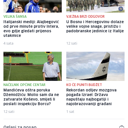
VELIKA ŠANSA
VJEŽBA BRZI ODGOVOR
Italijanski mediji: Alajbegović
U Bosnu i Hercegovinu dolaze
od prve minute protiv Intera,
velike vojne snage, pristižu i
evo gdje gledati prijenos
padobranske jedinice iz Italije
utakmice
4 sata
12 sati
NAČELNIK OPĆINE CENTAR
KO ĆE PUNITI BUDŽET
Mandićeva oštra poruka
Rekordan odljev mozgova
Džemidžiću: Molio sam da ne
pogađa Izrael: Državu
zatvarate Koševo, smiješ li
napuštaju najbogatiji i
poslati inspekciju Borcu?
najobrazovaniji građani
12 sati
1 sat
Oglasi za posao