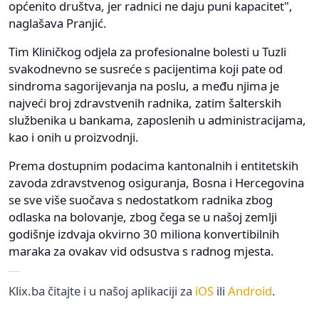
općenito društva, jer radnici ne daju puni kapacitet",
naglašava Pranjić.
Tim Kliničkog odjela za profesionalne bolesti u Tuzli
svakodnevno se susreće s pacijentima koji pate od
sindroma sagorijevanja na poslu, a među njima je
najveći broj zdravstvenih radnika, zatim šalterskih
službenika u bankama, zaposlenih u administracijama,
kao i onih u proizvodnji.
Prema dostupnim podacima kantonalnih i entitetskih
zavoda zdravstvenog osiguranja, Bosna i Hercegovina
se sve više suočava s nedostatkom radnika zbog
odlaska na bolovanje, zbog čega se u našoj zemlji
godišnje izdvaja okvirno 30 miliona konvertibilnih
maraka za ovakav vid odsustva s radnog mjesta.
Klix.ba čitajte i u našoj aplikaciji za
iOS
ili
Android
.