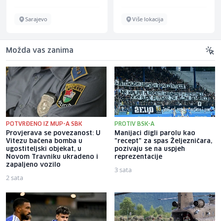
Sarajevo
Više lokacija
Možda vas zanima
POTVRĐENO IZ MUP-A SBK
PROTIV BSK-A
Provjerava se povezanost: U
Manijaci digli parolu kao
Vitezu bačena bomba u
"recept" za spas Željezničara,
ugostiteljski objekat, u
pozivaju se na uspjeh
Novom Travniku ukradeno i
reprezentacije
zapaljeno vozilo
3 sata
2 sata