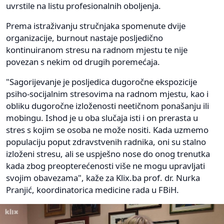
uvrstile na listu profesionalnih oboljenja.
Prema istraživanju stručnjaka spomenute dvije
organizacije, burnout nastaje posljedično
kontinuiranom stresu na radnom mjestu te nije
povezan s nekim od drugih poremećaja.
"Sagorijevanje je posljedica dugoročne ekspozicije
psiho-socijalnim stresovima na radnom mjestu, kao i
obliku dugoročne izloženosti neetičnom ponašanju ili
mobingu. Ishod je u oba slučaja isti i on prerasta u
stres s kojim se osoba ne može nositi. Kada uzmemo
populaciju poput zdravstvenih radnika, oni su stalno
izloženi stresu, ali se uspješno nose do onog trenutka
kada zbog preopterećenosti više ne mogu upravljati
svojim obavezama", kaže za Klix.ba prof. dr. Nurka
Pranjić, koordinatorica medicine rada u FBiH.