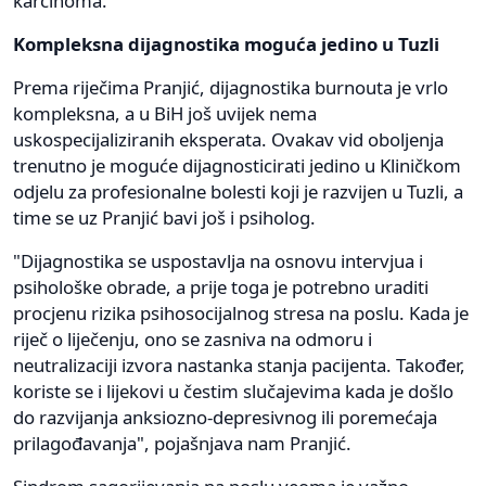
karcinoma.
Kompleksna dijagnostika moguća jedino u Tuzli
Prema riječima Pranjić, dijagnostika burnouta je vrlo
kompleksna, a u BiH još uvijek nema
uskospecijaliziranih eksperata. Ovakav vid oboljenja
trenutno je moguće dijagnosticirati jedino u Kliničkom
odjelu za profesionalne bolesti koji je razvijen u Tuzli, a
time se uz Pranjić bavi još i psiholog.
"Dijagnostika se uspostavlja na osnovu intervjua i
psihološke obrade, a prije toga je potrebno uraditi
procjenu rizika psihosocijalnog stresa na poslu. Kada je
riječ o liječenju, ono se zasniva na odmoru i
neutralizaciji izvora nastanka stanja pacijenta. Također,
koriste se i lijekovi u čestim slučajevima kada je došlo
do razvijanja anksiozno-depresivnog ili poremećaja
prilagođavanja", pojašnjava nam Pranjić.