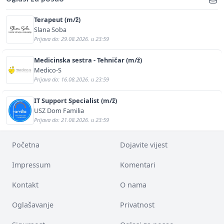
Terapeut (m/ž)
Slana Soba
Prijava do: 29.08.2026. u 23:59
Medicinska sestra - Tehničar (m/ž)
Medico-S
Prijava do: 16.08.2026. u 23:59
IT Support Specialist (m/ž)
USZ Dom Familia
Prijava do: 21.08.2026. u 23:59
Početna
Dojavite vijest
Impressum
Komentari
Kontakt
O nama
Oglašavanje
Privatnost