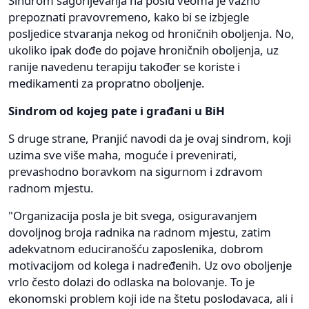
Sindrom sagorijevanja na poslu veoma je važno
prepoznati pravovremeno, kako bi se izbjegle
posljedice stvaranja nekog od hroničnih oboljenja. No,
ukoliko ipak dođe do pojave hroničnih oboljenja, uz
ranije navedenu terapiju također se koriste i
medikamenti za propratno oboljenje.
Sindrom od kojeg pate i građani u BiH
S druge strane, Pranjić navodi da je ovaj sindrom, koji
uzima sve više maha, moguće i prevenirati,
prevashodno boravkom na sigurnom i zdravom
radnom mjestu.
"Organizacija posla je bit svega, osiguravanjem
dovoljnog broja radnika na radnom mjestu, zatim
adekvatnom educiranošću zaposlenika, dobrom
motivacijom od kolega i nadređenih. Uz ovo oboljenje
vrlo često dolazi do odlaska na bolovanje. To je
ekonomski problem koji ide na štetu poslodavaca, ali i