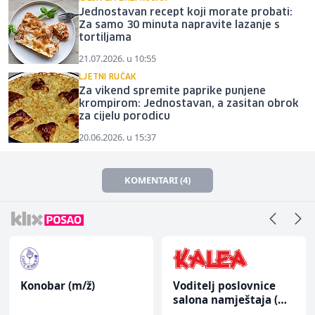
Jednostavan recept koji morate probati:
Za samo 30 minuta napravite lazanje s
tortiljama
21.07.2026. u 10:55
LJETNI RUČAK
Za vikend spremite paprike punjene
krompirom: Jednostavan, a zasitan obrok
za cijelu porodicu
20.06.2026. u 15:37
KOMENTARI (4)
Konobar (m/ž)
Voditelj poslovnice
salona namještaja (m/
ž)