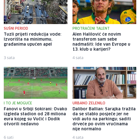
SUŠNI PERIOD
PROTRAĆENI TALENT
Tuzli prijeti redukcija vode:
Alen Halilović će novim
Izvorišta na minimumu,
transferom sam sebe
građanima upućen apel
nadmašiti: Ide van Evrope u
13. klub u karijeri?
3 sata
4 sata
I TO JE MOGUĆE
URBANO ZELENILO
Fanovi u Srbiji šokirani: Ovako
Dalibor Ballian: Sarajka tražila
izgleda stadion od 28 miliona
da se stablo posječe jer ne
eura kojeg su Vučić i Dodik
vidi auto na parkingu; saditi
otvorili nedavno
drveće po ovim vrućinama
nije normalno
6 sati
4 sata