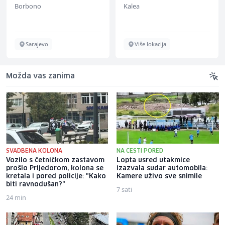
Borbono
Kalea
Sarajevo
Više lokacija
Možda vas zanima
SVADBENA KOLONA
NA CESTI PORED
Vozilo s četničkom zastavom
Lopta usred utakmice
prošlo Prijedorom, kolona se
izazvala sudar automobila:
kretala i pored policije: "Kako
Kamere uživo sve snimile
biti ravnodušan?"
7 sati
24 min