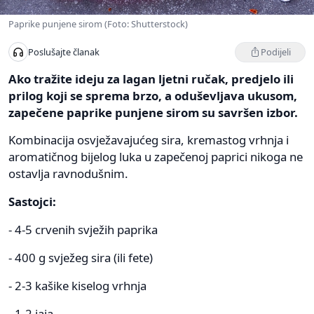
Paprike punjene sirom (Foto: Shutterstock)
Podijeli
Poslušajte članak
Ako tražite ideju za lagan ljetni ručak, predjelo ili
prilog koji se sprema brzo, a oduševljava ukusom,
zapečene paprike punjene sirom su savršen izbor.
Kombinacija osvježavajućeg sira, kremastog vrhnja i
aromatičnog bijelog luka u zapečenoj paprici nikoga ne
ostavlja ravnodušnim.
Sastojci:
- 4-5 crvenih svježih paprika
- 400 g svježeg sira (ili fete)
- 2-3 kašike kiselog vrhnja
- 1-2 jaja