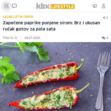
5
LAGAN LJETNI OBROK
Zapečene paprike punjene sirom: Brz i ukusan
ručak gotov za pola sata
Piše: N. O.
|
04.07.2026.
4