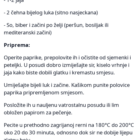
- 2 čehna bijelog luka (sitno nasjeckana)
- So, biber i začini po želji (peršun, bosiljak ili
mediteranski začini)
Priprema:
Operite paprike, prepolovite ih i očistite od sjemenki i
peteljki. U posudi dobro izmiješajte sir, kiselo vrhnje i
jaja kako biste dobili glatku i kremastu smjesu.
Umiješajte bijeli luk i začine. Kašikom punite polovice
paprika pripremljenom smjesom.
Posložite ih u nauljenu vatrostalnu posudu ili lim
obložen papirom za pečenje.
Pecite u prethodno zagrijanoj rerni na 180°C do 200°C
oko 20 do 30 minuta, odnosno dok sir ne dobije lijepu
zlatnu boju.