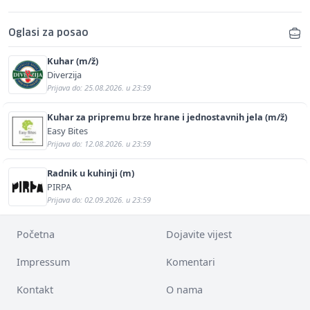
Oglasi za posao
Kuhar (m/ž)
Diverzija
Prijava do: 25.08.2026. u 23:59
Kuhar za pripremu brze hrane i jednostavnih jela (m/ž)
Easy Bites
Prijava do: 12.08.2026. u 23:59
Radnik u kuhinji (m)
PIRPA
Prijava do: 02.09.2026. u 23:59
Početna
Dojavite vijest
Impressum
Komentari
Kontakt
O nama