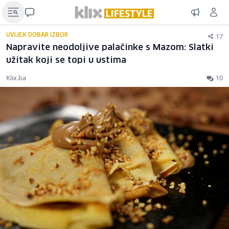
17
UVIJEK DOBAR IZBOR
Napravite neodoljive palačinke s Mazom: Slatki
užitak koji se topi u ustima
Klix.ba
10