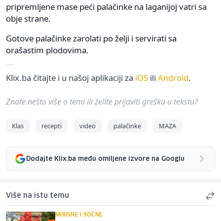
pripremljene mase peći palačinke na laganijoj vatri sa
obje strane.
Gotove palačinke zarolati po želji i servirati sa
orašastim plodovima.
Klix.ba čitajte i u našoj aplikaciji za
iOS
ili
Android
.
Znate nešto više o temi ili želite prijaviti grešku u tekstu?
Klas
recepti
video
palačinke
MAZA
Dodajte Klix.ba među omiljene izvore na Googlu
Više na istu temu
MIRISNE I SOČNE