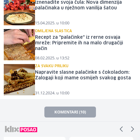
Iznenadite svoja čula: Nova dimenzija
palačinaka u nježnom vanilija šatou
15.04.2025. u 10:00
OMILJENA SLASTICA
Recept za "palačinke" iz rerne osvaja
mreže: Pripremite ih na malo drugačiji
način
08.02.2025. u 13:52
ZA SVAKU PRILIKU
Napravite slasne palačinke s čokoladom:
Zalogaji koji mame osmijeh svakog gosta
31.12.2024. u 10:00
KOMENTARI (10)