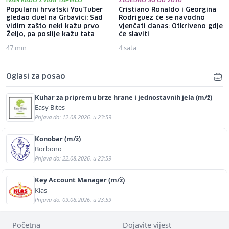
IVAN RADO ZVANI TAPIRLO
ZAJEDNO SU OD 2016.
Popularni hrvatski YouTuber
Cristiano Ronaldo i Georgina
gledao duel na Grbavici: Sad
Rodriguez će se navodno
vidim zašto neki kažu prvo
vjenčati danas: Otkriveno gdje
Željo, pa poslije kažu tata
će slaviti
47 min
4 sata
Oglasi za posao
Kuhar za pripremu brze hrane i jednostavnih jela (m/ž)
Easy Bites
Prijava do: 12.08.2026. u 23:59
Konobar (m/ž)
Borbono
Prijava do: 22.08.2026. u 23:59
Key Account Manager (m/ž)
Klas
Prijava do: 09.08.2026. u 23:59
Početna
Dojavite vijest