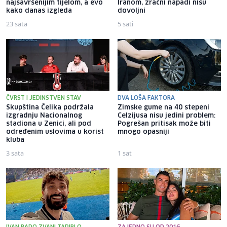
najsavršenijim tijelom, a evo
Iranom, zračni napadi nisu
kako danas izgleda
dovoljni
23 sata
5 sati
ČVRST I JEDINSTVEN STAV
DVA LOŠA FAKTORA
Skupština Čelika podržala
Zimske gume na 40 stepeni
izgradnju Nacionalnog
Celzijusa nisu jedini problem:
stadiona u Zenici, ali pod
Pogrešan pritisak može biti
određenim uslovima u korist
mnogo opasniji
kluba
3 sata
1 sat