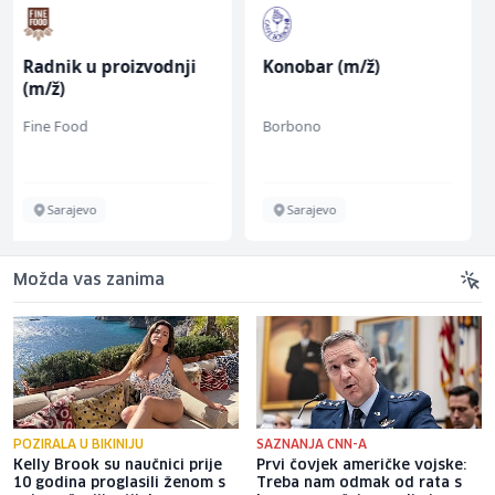
Konobar (m/ž)
Monteri ventilacije i
klimatizacije (m)
Borbono
Interclima
Sarajevo
Sarajevo
Možda vas zanima
POZIRALA U BIKINIJU
SAZNANJA CNN-A
Kelly Brook su naučnici prije
Prvi čovjek američke vojske:
10 godina proglasili ženom s
Treba nam odmak od rata s