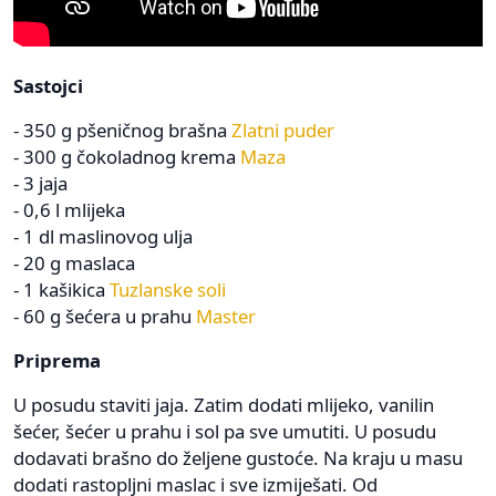
Sastojci
- 350 g pšeničnog brašna
Zlatni puder
- 300 g čokoladnog krema
Maza
- 3 jaja
- 0,6 l mlijeka
- 1 dl maslinovog ulja
- 20 g maslaca
- 1 kašikica
Tuzlanske soli
- 60 g šećera u prahu
Master
Priprema
U posudu staviti jaja. Zatim dodati mlijeko, vanilin
šećer, šećer u prahu i sol pa sve umutiti. U posudu
dodavati brašno do željene gustoće. Na kraju u masu
dodati rastopljni maslac i sve izmiješati. Od