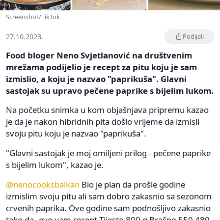
Screenshot/TikTok
27.10.2023.
Podijeli
Food bloger Neno Svjetlanović na društvenim
mrežama podijelio je recept za pitu koju je sam
izmislio, a koju je nazvao "paprikuša". Glavni
sastojak su upravo pečene paprike s bijelim lukom.
Na početku snimka u kom objašnjava pripremu kazao
je da je nakon hibridnih pita došlo vrijeme da izmisli
svoju pitu koju je nazvao "paprikuša".
"Glavni sastojak je moj omiljeni prilog - pečene paprike
s bijelim lukom", kazao je.
@nenocooksbalkan
Bio je plan da prošle godine
izmislim svoju pitu ali sam dobro zakasnio sa sezonom
crvenih paprika. Ove godine sam podnošljivo zakasnio
tako da..evo vam recept Tijesto 800 g Brašno 550 480