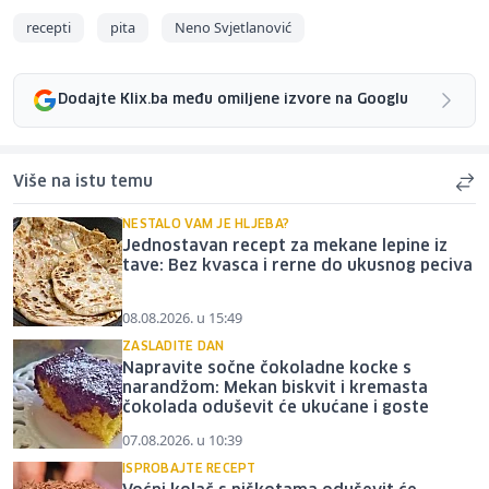
recepti
pita
Neno Svjetlanović
Dodajte Klix.ba među omiljene izvore na Googlu
Više na istu temu
NESTALO VAM JE HLJEBA?
Jednostavan recept za mekane lepine iz
tave: Bez kvasca i rerne do ukusnog peciva
08.08.2026. u 15:49
ZASLADITE DAN
Napravite sočne čokoladne kocke s
narandžom: Mekan biskvit i kremasta
čokolada oduševit će ukućane i goste
07.08.2026. u 10:39
ISPROBAJTE RECEPT