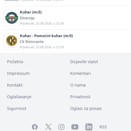
Kuhar (m/ž)
Diverzija
Prijava do: 25.08.2026. u 23:59
Kuhar - Pomoćni kuhar (m/ž)
CK Ristorante
Prijava do: 23.08.2026. u 23:59
Početna
Dojavite vijest
Impressum
Komentari
Kontakt
O nama
Oglašavanje
Privatnost
Sigurnost
Oglasi za posao
Facebook
YouTube
LinkedIn
Twitter
Instagram
RSS