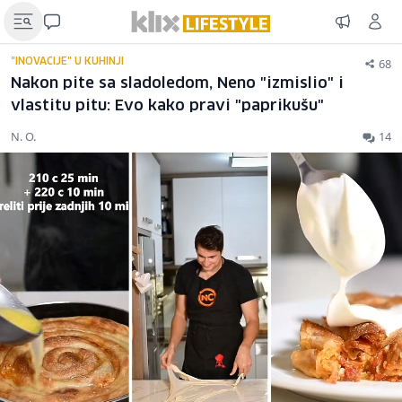
68
"INOVACIJE" U KUHINJI
Nakon pite sa sladoledom, Neno "izmislio" i
vlastitu pitu: Evo kako pravi "paprikušu"
N. O.
14