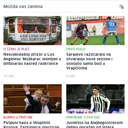
Možda vas zanima
O ČEMU JE RIJEČ
PRVO KOLO
Nesvakidašnji prizor u Los
Sarajevo razočaralo na
Angelesu: Muškarac snimljen u
otvaranju nove sezone i
billboardu nasred raskrsnice
osvojilo samo bod u
Vrapčićima
15 sati
5 sati
BURNO U PRIŠTINI
PRIPREME U PERTHU
Potpuni haos u Skupštini
Juventus na Alajbegovićevom
Kosova: Zastupnica opozicije
debiju poražen od Intera,