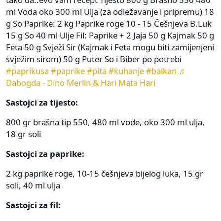
ml Voda oko 300 ml Ulja (za odležavanje i pripremu) 18
g So Paprike: 2 kg Paprike roge 10 - 15 Češnjeva B.Luk
15 g So 40 ml Ulje Fil: Paprike + 2 Jaja 50 g Kajmak 50 g
Feta 50 g Svježi Sir (Kajmak i Feta mogu biti zamijenjeni
svježim sirom) 50 g Puter So i Biber po potrebi
#paprikusa
#paprike
#pita
#kuhanje
#balkan
♬
Dabogda - Dino Merlin & Hari Mata Hari
Sastojci za tijesto:
800 gr brašna tip 550, 480 ml vode, oko 300 ml ulja,
18 gr soli
Sastojci za paprike:
2 kg paprike roge, 10-15 češnjeva bijelog luka, 15 gr
soli, 40 ml ulja
Sastojci za fil: