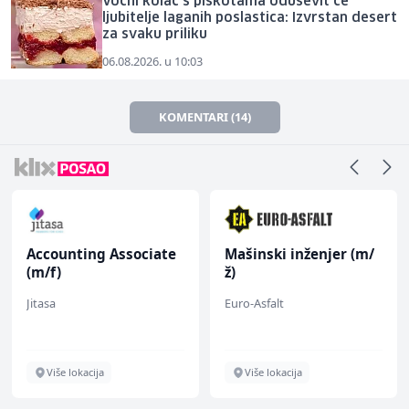
Voćni kolač s piškotama oduševit će
ljubitelje laganih poslastica: Izvrstan desert
za svaku priliku
06.08.2026. u 10:03
KOMENTARI (14)
Accounting Associate
Mašinski inženjer (m/
(m/f)
ž)
Jitasa
Euro-Asfalt
Više lokacija
Više lokacija