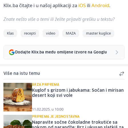
Klix.ba čitajte i u našoj aplikaciji za
iOS
ili
Android
.
Znate nešto više o temi ili želite prijaviti grešku u tekstu?
Klas
recepti
video
MAZA
master kuglice
Dodajte Klix.ba među omiljene izvore na Googlu
Više na istu temu
BRZA PRIPREMA
Kuglof s grizom i jabukama: Sočan i mirisan
desert koji svi vole
11.02.2025. u 10:00
PRIPREMA JE JEDNOSTAVNA
Napravite sočne čokoladne trokutiće sa
sokom od narandže: Brz i ukusan slatkiš za