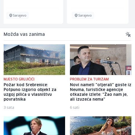
Sarajevo
Sarajevo
Možda vas zanima
MJESTO GRUJIČIĆI
PROBLEM ZA TURIZAM
Požar kod Srebrenice:
Novi nameti "otjerali" goste iz
Potpuno izgorio objekt za
Neuma, turističke agencije
uzgoj pilića u vlasništvu
otkazale izlete: "Žao nam je,
povratnika
ali izuzeća nema"
3 sata
6 sati