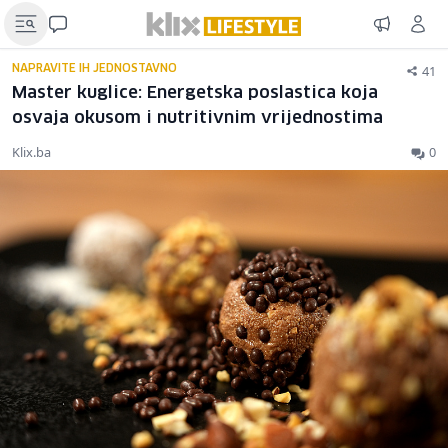
41
NAPRAVITE IH JEDNOSTAVNO
Master kuglice: Energetska poslastica koja
osvaja okusom i nutritivnim vrijednostima
Klix.ba
0