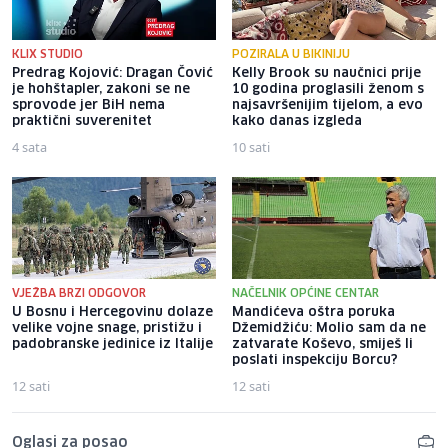
KLIX STUDIO
POZIRALA U BIKINIJU
Predrag Kojović: Dragan Čović
Kelly Brook su naučnici prije
je hohštapler, zakoni se ne
10 godina proglasili ženom s
sprovode jer BiH nema
najsavršenijim tijelom, a evo
praktični suverenitet
kako danas izgleda
4 sata
10 sati
VJEŽBA BRZI ODGOVOR
NAČELNIK OPĆINE CENTAR
U Bosnu i Hercegovinu dolaze
Mandićeva oštra poruka
velike vojne snage, pristižu i
Džemidžiću: Molio sam da ne
padobranske jedinice iz Italije
zatvarate Koševo, smiješ li
poslati inspekciju Borcu?
12 sati
12 sati
Oglasi za posao