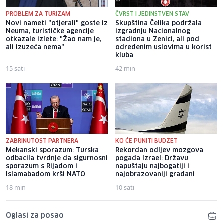
PROBLEM ZA TURIZAM
ČVRST I JEDINSTVEN STAV
Novi nameti "otjerali" goste iz
Skupština Čelika podržala
Neuma, turističke agencije
izgradnju Nacionalnog
otkazale izlete: "Žao nam je,
stadiona u Zenici, ali pod
ali izuzeća nema"
određenim uslovima u korist
kluba
15 sati
42 min
ZABRINUTOST PARTNERA
KO ĆE PUNITI BUDŽET
Mekanski sporazum: Turska
Rekordan odljev mozgova
odbacila tvrdnje da sigurnosni
pogađa Izrael: Državu
sporazum s Rijadom i
napuštaju najbogatiji i
Islamabadom krši NATO
najobrazovaniji građani
18 min
10 sati
Oglasi za posao