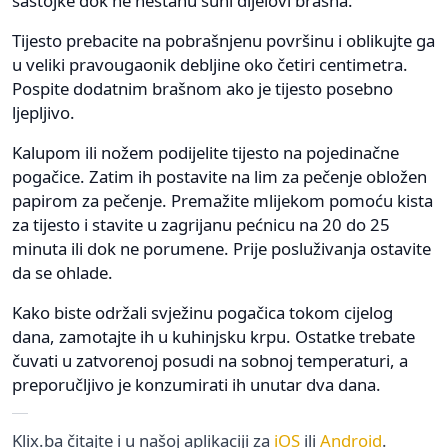
sastojke dok ne nestanu suhi dijelovi brašna.
Tijesto prebacite na pobrašnjenu površinu i oblikujte ga
u veliki pravougaonik debljine oko četiri centimetra.
Pospite dodatnim brašnom ako je tijesto posebno
ljepljivo.
Kalupom ili nožem podijelite tijesto na pojedinačne
pogačice. Zatim ih postavite na lim za pečenje obložen
papirom za pečenje. Premažite mlijekom pomoću kista
za tijesto i stavite u zagrijanu pećnicu na 20 do 25
minuta ili dok ne porumene. Prije posluživanja ostavite
da se ohlade.
Kako biste održali svježinu pogačica tokom cijelog
dana, zamotajte ih u kuhinjsku krpu. Ostatke trebate
čuvati u zatvorenoj posudi na sobnoj temperaturi, a
preporučljivo je konzumirati ih unutar dva dana.
Klix.ba čitajte i u našoj aplikaciji za
iOS
ili
Android
.