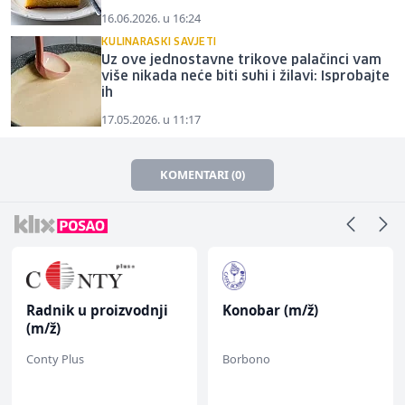
16.06.2026. u 16:24
KULINARASKI SAVJETI
Uz ove jednostavne trikove palačinci vam
više nikada neće biti suhi i žilavi: Isprobajte
ih
17.05.2026. u 11:17
KOMENTARI (0)
Radnik u proizvodnji
Konobar (m/ž)
(m/ž)
Conty Plus
Borbono