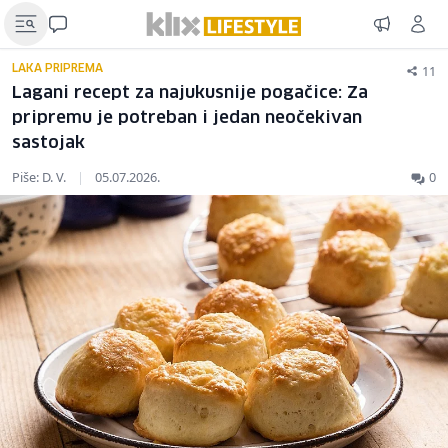
11
LAKA PRIPREMA
Lagani recept za najukusnije pogačice: Za
pripremu je potreban i jedan neočekivan
sastojak
Piše: D. V.
|
05.07.2026.
0