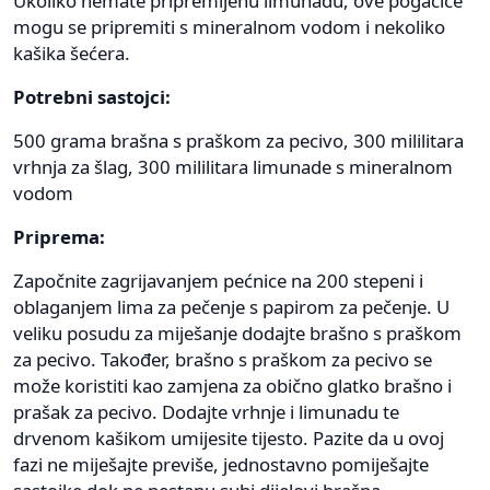
Ukoliko nemate pripremljenu limunadu, ove pogačice
mogu se pripremiti s mineralnom vodom i nekoliko
kašika šećera.
Potrebni sastojci:
500 grama brašna s praškom za pecivo, 300 mililitara
vrhnja za šlag, 300 mililitara limunade s mineralnom
vodom
Priprema:
Započnite zagrijavanjem pećnice na 200 stepeni i
oblaganjem lima za pečenje s papirom za pečenje. U
veliku posudu za miješanje dodajte brašno s praškom
za pecivo. Također, brašno s praškom za pecivo se
može koristiti kao zamjena za obično glatko brašno i
prašak za pecivo. Dodajte vrhnje i limunadu te
drvenom kašikom umijesite tijesto. Pazite da u ovoj
fazi ne miješajte previše, jednostavno pomiješajte