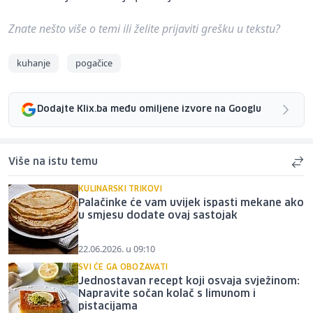
Znate nešto više o temi ili želite prijaviti grešku u tekstu?
kuhanje
pogačice
Dodajte Klix.ba među omiljene izvore na Googlu
Više na istu temu
KULINARSKI TRIKOVI
Palačinke će vam uvijek ispasti mekane ako
u smjesu dodate ovaj sastojak
22.06.2026. u 09:10
SVI ĆE GA OBOŽAVATI
Jednostavan recept koji osvaja svježinom:
Napravite sočan kolač s limunom i
pistacijama