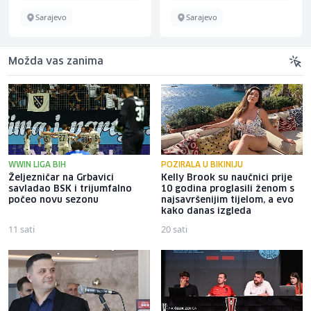
Sarajevo
Sarajevo
Možda vas zanima
WWIN LIGA BIH
POZIRALA U BIKINIJU
Željezničar na Grbavici
Kelly Brook su naučnici prije
savladao BSK i trijumfalno
10 godina proglasili ženom s
počeo novu sezonu
najsavršenijim tijelom, a evo
kako danas izgleda
11 sati
20 sati