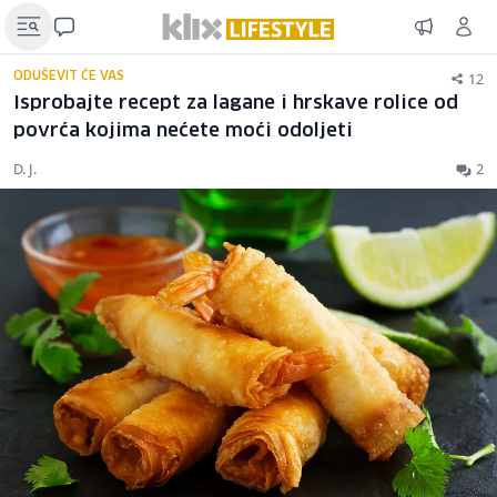
12
ODUŠEVIT ĆE VAS
Isprobajte recept za lagane i hrskave rolice od
povrća kojima nećete moći odoljeti
D. J.
2