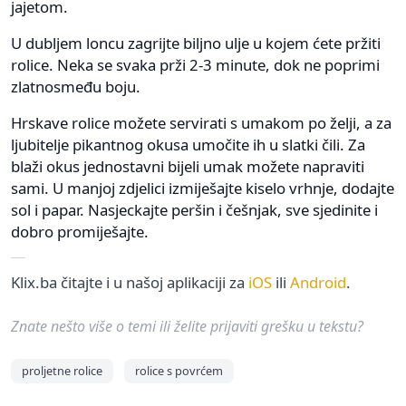
jajetom.
U dubljem loncu zagrijte biljno ulje u kojem ćete pržiti
rolice. Neka se svaka prži 2-3 minute, dok ne poprimi
zlatnosmeđu boju.
Hrskave rolice možete servirati s umakom po želji, a za
ljubitelje pikantnog okusa umočite ih u slatki čili. Za
blaži okus jednostavni bijeli umak možete napraviti
sami. U manjoj zdjelici izmiješajte kiselo vrhnje, dodajte
sol i papar. Nasjeckajte peršin i češnjak, sve sjedinite i
dobro promiješajte.
Klix.ba čitajte i u našoj aplikaciji za
iOS
ili
Android
.
Znate nešto više o temi ili želite prijaviti grešku u tekstu?
proljetne rolice
rolice s povrćem