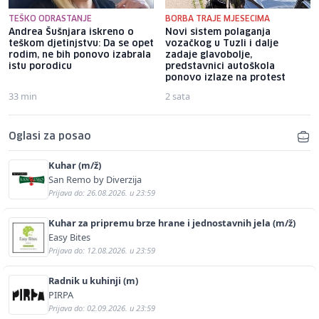
TEŠKO ODRASTANJE
BORBA TRAJE MJESECIMA
Andrea Šušnjara iskreno o
Novi sistem polaganja
teškom djetinjstvu: Da se opet
vozačkog u Tuzli i dalje
rodim, ne bih ponovo izabrala
zadaje glavobolje,
istu porodicu
predstavnici autoškola
ponovo izlaze na protest
33 min
2 sata
Oglasi za posao
Kuhar (m/ž)
San Remo by Diverzija
Prijava do: 26.08.2026. u 23:59
Kuhar za pripremu brze hrane i jednostavnih jela (m/ž)
Easy Bites
Prijava do: 12.08.2026. u 23:59
Radnik u kuhinji (m)
PIRPA
Prijava do: 02.09.2026. u 23:59