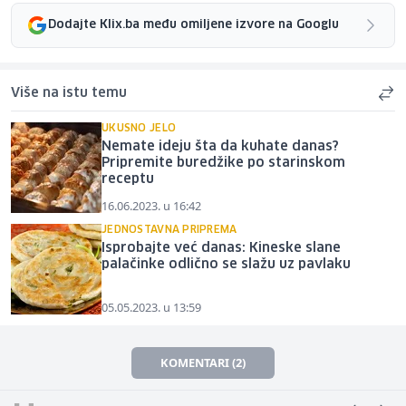
Dodajte Klix.ba među omiljene izvore na Googlu
Više na istu temu
UKUSNO JELO
Nemate ideju šta da kuhate danas?
Pripremite buredžike po starinskom
receptu
16.06.2023. u 16:42
JEDNOSTAVNA PRIPREMA
Isprobajte već danas: Kineske slane
palačinke odlično se slažu uz pavlaku
05.05.2023. u 13:59
KOMENTARI (2)