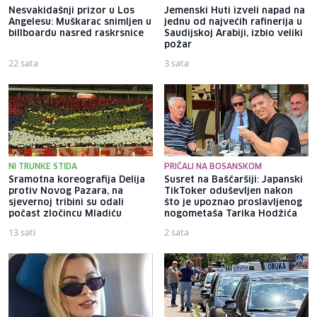
Nesvakidašnji prizor u Los
Jemenski Huti izveli napad na
Angelesu: Muškarac snimljen u
jednu od najvećih rafinerija u
billboardu nasred raskrsnice
Saudijskoj Arabiji, izbio veliki
požar
22 sata
3 sata
NI TRUNKE STIDA
PRIČALI NA BOSANSKOM
Sramotna koreografija Delija
Susret na Baščaršiji: Japanski
protiv Novog Pazara, na
TikToker oduševljen nakon
sjevernoj tribini su odali
što je upoznao proslavljenog
počast zločincu Mladiću
nogometaša Tarika Hodžića
13 sati
2 sata