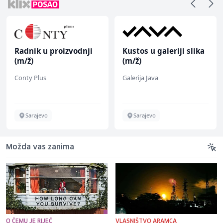
Radnik u proizvodnji
Kustos u galeriji slika
(m/ž)
(m/ž)
Conty Plus
Galerija Java
Sarajevo
Sarajevo
Možda vas zanima
O ČEMU JE RIJEČ
VLASNIŠTVO ARAMCA