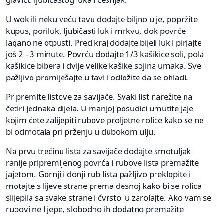
U wok ili neku veću tavu dodajte biljno ulje, popržite
kupus, poriluk, ljubičasti luk i mrkvu, dok povrće
lagano ne otpusti. Pred kraj dodajte bijeli luk i pirjajte
još 2 - 3 minute. Povrću dodajte 1/3 kašikice soli, pola
kašikice bibera i dvije velike kašike sojina umaka. Sve
pažljivo promiješajte u tavi i odložite da se ohladi.
Pripremite listove za savijače. Svaki list narežite na
četiri jednaka dijela. U manjoj posudici umutite jaje
kojim ćete zalijepiti rubove proljetne rolice kako se ne
bi odmotala pri prženju u dubokom ulju.
Na prvu trećinu lista za savijače dodajte smotuljak
ranije pripremljenog povrća i rubove lista premažite
jajetom. Gornji i donji rub lista pažljivo preklopite i
motajte s lijeve strane prema desnoj kako bi se rolica
slijepila sa svake strane i čvrsto ju zarolajte. Ako vam se
rubovi ne lijepe, slobodno ih dodatno premažite