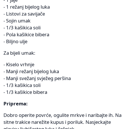
- 1 režanj bijelog luka
- Listovi za savijače
- Sojin umak
- 1/3 kašikica soli
- Pola kašikice bibera
- Biljno ulje
Za bijeli umak:
- Kiselo vrhnje
- Manji režanj bijelog luka
- Manji svežanj svježeg peršina
- 1/3 kašikica soli
- 1/3 kašikice bibera
Priprema:
Dobro operite povrće, ogulite mrkve i naribajte ih. Na
sitne trakice narežite kupus i poriluk. Nasjeckajte
glavicu ljubičastog luka i češnjak.