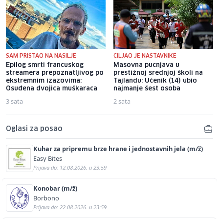
SAM PRISTAO NA NASILJE
CILJAO JE NASTAVNIKE
Epilog smrti francuskog
Masovna pucnjava u
streamera prepoznatljivog po
prestižnoj srednjoj školi na
ekstremnim izazovima:
Tajlandu: Učenik (14) ubio
Osuđena dvojica muškaraca
najmanje šest osoba
3 sata
2 sata
Oglasi za posao
Kuhar za pripremu brze hrane i jednostavnih jela (m/ž)
Easy Bites
Prijava do: 12.08.2026. u 23:59
Konobar (m/ž)
Borbono
Prijava do: 22.08.2026. u 23:59