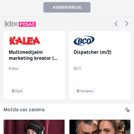
KOMENTARI (0)
Multimedijalni
Dispatcher (m/ž)
marketing kreator (m/
ž)
Kalea
BCO
Ilijaš
Sarajevo
Možda vas zanima