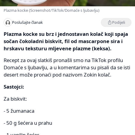
Plazma kocke (Screenshot/TikTok/Domaće s ljubavlju)
Podijeli
Poslušajte članak
Plazma kocke su brz i jednostavan kolač koji spaja
sočan čokoladni biskvit, fil od mascarpone sira i
hrskavu teksturu mljevene plazme (keksa).
Recept za ovaj slatkiš pronašli smo na TikTok profilu
Domaće s ljubavlju, a u komentarima su pisali da se isti
desert može pronaći pod nazivom Zokin kolač.
Sastojci:
Za biskvit:
- 5 žumanaca
- 50 g šećera u prahu
- 1 vanilin šećer