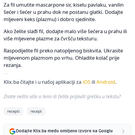
Za fil umutite mascarpone sir, kiselu pavlaku, vanilin
šećer i šećer u prahu dok ne postanu glatki. Dodajte
mljeveni keks (plazmu) i dobro sjedinite.
Ako želite slađi fil, dodajte malo više šećera u prahu ili
više mljevene plazme za čvršću teksturu.
Raspodijelite fil preko natopljenog biskvita. Ukrasite
mljevenom plazmom po vrhu. Ohladite kolač prije
rezanja.
Klix.ba čitajte i u našoj aplikaciji za
iOS
ili
Android
.
Znate nešto više o temi ili želite prijaviti grešku u tekstu?
recepti
recept
Dodajte Klix.ba među omiljene izvore na Googlu