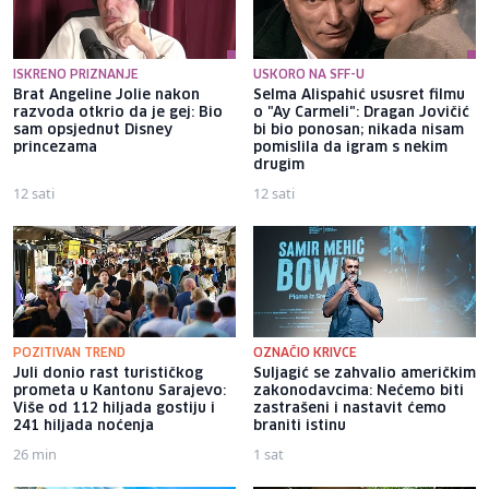
ISKRENO PRIZNANJE
USKORO NA SFF-U
Brat Angeline Jolie nakon
Selma Alispahić ususret filmu
razvoda otkrio da je gej: Bio
o "Ay Carmeli": Dragan Jovičić
sam opsjednut Disney
bi bio ponosan; nikada nisam
princezama
pomislila da igram s nekim
drugim
12 sati
12 sati
POZITIVAN TREND
OZNAČIO KRIVCE
Juli donio rast turističkog
Suljagić se zahvalio američkim
prometa u Kantonu Sarajevo:
zakonodavcima: Nećemo biti
Više od 112 hiljada gostiju i
zastrašeni i nastavit ćemo
241 hiljada noćenja
braniti istinu
26 min
1 sat