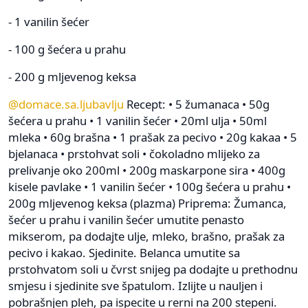
- 1 vanilin šećer
- 100 g šećera u prahu
- 200 g mljevenog keksa
@domace.sa.ljubavlju
Recept: • 5 žumanaca • 50g
šećera u prahu • 1 vanilin šećer • 20ml ulja • 50ml
mleka • 60g brašna • 1 prašak za pecivo • 20g kakaa • 5
bjelanaca • prstohvat soli • čokoladno mlijeko za
prelivanje oko 200ml • 200g maskarpone sira • 400g
kisele pavlake • 1 vanilin šećer • 100g šećera u prahu •
200g mljevenog keksa (plazma) Priprema: Žumanca,
šećer u prahu i vanilin šećer umutite penasto
mikserom, pa dodajte ulje, mleko, brašno, prašak za
pecivo i kakao. Sjedinite. Belanca umutite sa
prstohvatom soli u čvrst snijeg pa dodajte u prethodnu
smjesu i sjedinite sve špatulom. Izlijte u nauljen i
pobrašnjen pleh, pa ispecite u rerni na 200 stepeni.