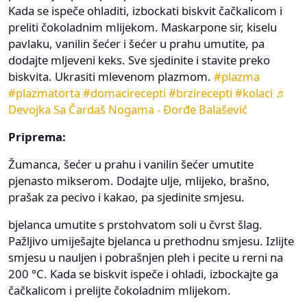
Kada se ispeče ohladiti, izbockati biskvit čačkalicom i
preliti čokoladnim mlijekom. Maskarpone sir, kiselu
pavlaku, vanilin šećer i šećer u prahu umutite, pa
dodajte mljeveni keks. Sve sjedinite i stavite preko
biskvita. Ukrasiti mlevenom plazmom.
#plazma
#plazmatorta
#domacirecepti
#brzirecepti
#kolaci
♬
Devojka Sa Čardaš Nogama - Đorđe Balašević
Priprema:
Žumanca, šećer u prahu i vanilin šećer umutite
pjenasto mikserom. Dodajte ulje, mlijeko, brašno,
prašak za pecivo i kakao, pa sjedinite smjesu.
bjelanca umutite s prstohvatom soli u čvrst šlag.
Pažljivo umiješajte bjelanca u prethodnu smjesu. Izlijte
smjesu u nauljen i pobrašnjen pleh i pecite u rerni na
200 °C. Kada se biskvit ispeče i ohladi, izbockajte ga
čačkalicom i prelijte čokoladnim mlijekom.