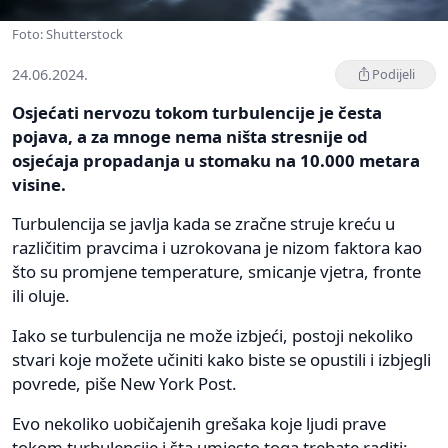
Foto: Shutterstock
24.06.2024.
Podijeli
Osjećati nervozu tokom turbulencije je česta
pojava, a za mnoge nema ništa stresnije od
osjećaja propadanja u stomaku na 10.000 metara
visine.
Turbulencija se javlja kada se zračne struje kreću u
različitim pravcima i uzrokovana je nizom faktora kao
što su promjene temperature, smicanje vjetra, fronte
ili oluje.
Iako se turbulencija ne može izbjeći, postoji nekoliko
stvari koje možete učiniti kako biste se opustili i izbjegli
povrede, piše New York Post.
Evo nekoliko uobičajenih grešaka koje ljudi prave
tokom turbulencije i šta umjesto toga trebate raditi: