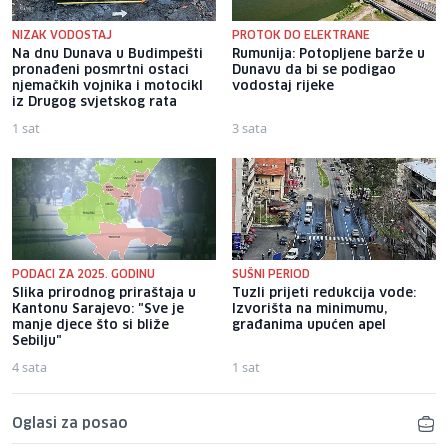
NIZAK VODOSTAJ
PROTOK DO ELEKTRANE
Na dnu Dunava u Budimpešti
Rumunija: Potopljene barže u
pronađeni posmrtni ostaci
Dunavu da bi se podigao
njemačkih vojnika i motocikl
vodostaj rijeke
iz Drugog svjetskog rata
1 sat
3 sata
PODACI ZA 2025. GODINU
SUŠNI PERIOD
Slika prirodnog priraštaja u
Tuzli prijeti redukcija vode:
Kantonu Sarajevo: "Sve je
Izvorišta na minimumu,
manje djece što si bliže
građanima upućen apel
Sebilju"
4 sata
1 sat
Oglasi za posao