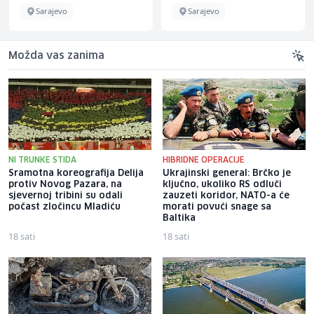
Sarajevo
Sarajevo
Možda vas zanima
NI TRUNKE STIDA
HIBRIDNE OPERACIJE
Sramotna koreografija Delija
Ukrajinski general: Brčko je
protiv Novog Pazara, na
ključno, ukoliko RS odluči
sjevernoj tribini su odali
zauzeti koridor, NATO-a će
počast zločincu Mladiću
morati povući snage sa
Baltika
18 sati
18 sati