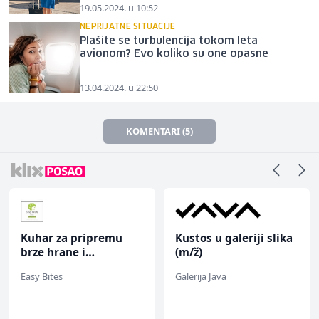
19.05.2024. u 10:52
NEPRIJATNE SITUACIJE
Plašite se turbulencija tokom leta
avionom? Evo koliko su one opasne
13.04.2024. u 22:50
KOMENTARI (5)
Kuhar za pripremu
Kustos u galeriji slika
brze hrane i
(m/ž)
jednostavnih jela (m/
Easy Bites
Galerija Java
ž)