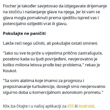
Fischer je također savjetovao da izbjegavate drijemanje
na stočiću i naslanjanje glave na njega, jer bi vam se
glava mogla pomaknuti prema sjedištu ispred vas i
potencijalno ozlijediti vrat ili glavu.
Pokušajte ne paničiti
Lakše reći nego učiniti, ali pokušajte ostati smireni.
"Iako su sve te priče u vijestima prilično zastrašujuće,
posebno kada su ljudi povrijeđeni, nevjerovatno je
koliko miliona letova prođe bez problema," rekao je
Koukol.
"Sa svim alatima koje imamo za prognozu i
prepoznavanje turbulencije, dosegli smo nevjerovatno
sigurno doba u komercijalnom avionskom prometu."
Klix.ba čitajte i u našoj aplikaciji za
iOS
ili
Android
.