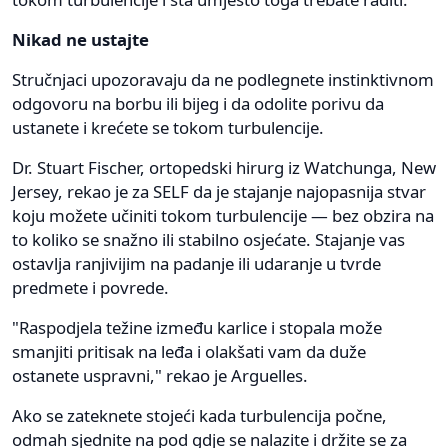
Nikad ne ustajte
Stručnjaci upozoravaju da ne podlegnete instinktivnom
odgovoru na borbu ili bijeg i da odolite porivu da
ustanete i krećete se tokom turbulencije.
Dr. Stuart Fischer, ortopedski hirurg iz Watchunga, New
Jersey, rekao je za SELF da je stajanje najopasnija stvar
koju možete učiniti tokom turbulencije — bez obzira na
to koliko se snažno ili stabilno osjećate. Stajanje vas
ostavlja ranjivijim na padanje ili udaranje u tvrde
predmete i povrede.
"Raspodjela težine između karlice i stopala može
smanjiti pritisak na leđa i olakšati vam da duže
ostanete uspravni," rekao je Arguelles.
Ako se zateknete stojeći kada turbulencija počne,
odmah sjednite na pod gdje se nalazite i držite se za