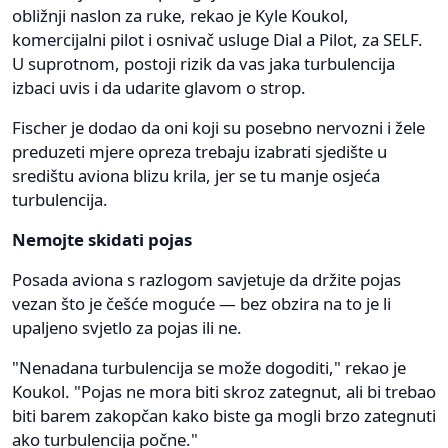
obližnji naslon za ruke, rekao je Kyle Koukol,
komercijalni pilot i osnivač usluge Dial a Pilot, za SELF.
U suprotnom, postoji rizik da vas jaka turbulencija
izbaci uvis i da udarite glavom o strop.
Fischer je dodao da oni koji su posebno nervozni i žele
preduzeti mjere opreza trebaju izabrati sjedište u
središtu aviona blizu krila, jer se tu manje osjeća
turbulencija.
Nemojte skidati pojas
Posada aviona s razlogom savjetuje da držite pojas
vezan što je češće moguće — bez obzira na to je li
upaljeno svjetlo za pojas ili ne.
"Nenadana turbulencija se može dogoditi," rekao je
Koukol. "Pojas ne mora biti skroz zategnut, ali bi trebao
biti barem zakopčan kako biste ga mogli brzo zategnuti
ako turbulencija počne."