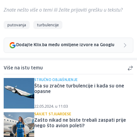
Znate nešto više o temi ili želite prijaviti grešku u tekstu?
putovanja
turbulencije
Dodajte Klix.ba među omiljene izvore na Googlu
Više na istu temu
STRUČNO OBJAŠNJENJE
Šta su zračne turbulencije i kada su one
opasne
22.05.2024. u 11:03
SAVJET STJUARDESE
Zašto nikad ne biste trebali zaspati prije
nego što avion poleti?