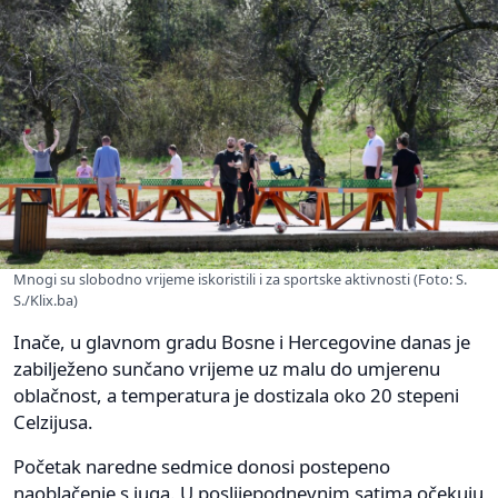
Mnogi su slobodno vrijeme iskoristili i za sportske aktivnosti (Foto: S.
S./Klix.ba)
Inače, u glavnom gradu Bosne i Hercegovine danas je
zabilježeno sunčano vrijeme uz malu do umjerenu
oblačnost, a temperatura je dostizala oko 20 stepeni
Celzijusa.
Početak naredne sedmice donosi postepeno
naoblačenje s juga. U poslijepodnevnim satima očekuju