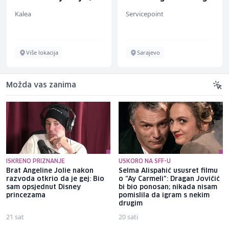
(m/w)
Servicepoint
Euro-Asfalt
Sarajevo
Više lokacija
Možda vas zanima
ISKRENO PRIZNANJE
USKORO NA SFF-U
Brat Angeline Jolie nakon
Selma Alispahić ususret filmu
razvoda otkrio da je gej: Bio
o "Ay Carmeli": Dragan Jovičić
sam opsjednut Disney
bi bio ponosan; nikada nisam
princezama
pomislila da igram s nekim
drugim
21 sat
20 sati