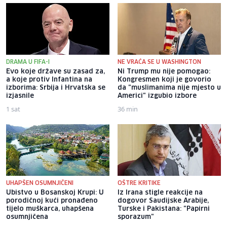
DRAMA U FIFA-I
NE VRAĆA SE U WASHINGTON
Evo koje države su zasad za,
Ni Trump mu nije pomogao:
a koje protiv Infantina na
Kongresmen koji je govorio
izborima: Srbija i Hrvatska se
da "muslimanima nije mjesto u
izjasnile
Americi" izgubio izbore
1 sat
36 min
UHAPŠEN OSUMNJIČENI
OŠTRE KRITIKE
Ubistvo u Bosanskoj Krupi: U
Iz Irana stigle reakcije na
porodičnoj kući pronađeno
dogovor Saudijske Arabije,
tijelo muškarca, uhapšena
Turske i Pakistana: "Papirni
osumnjičena
sporazum"