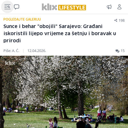
198
POGLEDAJTE GALERIJU
Sunce i behar "obojili" Sarajevo: Građani
iskoristili lijepo vrijeme za šetnju i boravak u
prirodi
Piše: A. Ć.
|
12.04.2026.
15