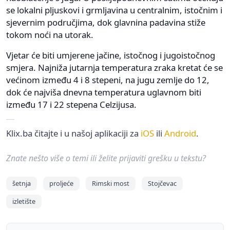
se lokalni pljuskovi i grmljavina u centralnim, istočnim i
sjevernim područjima, dok glavnina padavina stiže
tokom noći na utorak.
Vjetar će biti umjerene jačine, istočnog i jugoistočnog
smjera. Najniža jutarnja temperatura zraka kretat će se
većinom između 4 i 8 stepeni, na jugu zemlje do 12,
dok će najviša dnevna temperatura uglavnom biti
između 17 i 22 stepena Celzijusa.
Klix.ba čitajte i u našoj aplikaciji za
iOS
ili
Android
.
Znate nešto više o temi ili želite prijaviti grešku u tekstu?
šetnja
proljeće
Rimski most
Stojčevac
izletište