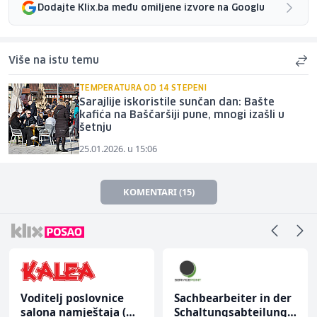
Dodajte Klix.ba među omiljene izvore na Googlu
Više na istu temu
TEMPERATURA OD 14 STEPENI
Sarajlije iskoristile sunčan dan: Bašte
kafića na Baščaršiji pune, mnogi izašli u
šetnju
25.01.2026. u 15:06
KOMENTARI (15)
nice
Sachbearbeiter in der
Komercijalni
aja (m/
Schaltungsabteilung
službenik (m/ž)