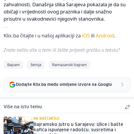
zahvalnosti. Današnja slika Sarajeva pokazala je da su
običaji i vrijednosti ovog praznika i dalje snažno
prisutni u svakodnevici njegovih stanovnika.
Klix.ba čitajte i u našoj aplikaciji za
iOS
ili
Android
.
Znate nešto više o temi ili želite prijaviti grešku u tekstu?
Bajram
šetnja
Ramazanski bajram
Dodajte Klix.ba među omiljene izvore na Googlu
Više na istu temu
NA BAŠČARŠIJI
Bajramsko jutro u Sarajevu: Ulice i bašte
kafića ispunjene radošću, susretima i