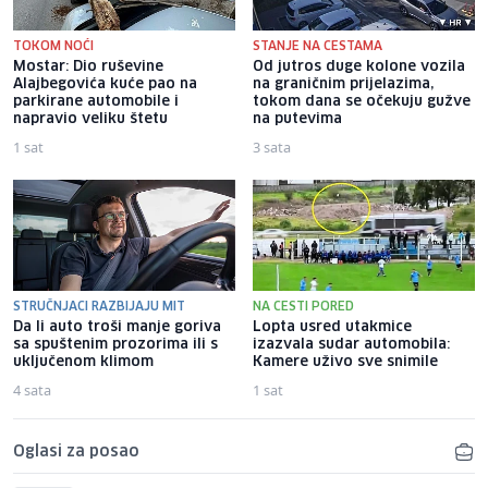
TOKOM NOĆI
STANJE NA CESTAMA
Mostar: Dio ruševine
Od jutros duge kolone vozila
Alajbegovića kuće pao na
na graničnim prijelazima,
parkirane automobile i
tokom dana se očekuju gužve
napravio veliku štetu
na putevima
1 sat
3 sata
STRUČNJACI RAZBIJAJU MIT
NA CESTI PORED
Da li auto troši manje goriva
Lopta usred utakmice
sa spuštenim prozorima ili s
izazvala sudar automobila:
uključenom klimom
Kamere uživo sve snimile
4 sata
1 sat
Oglasi za posao