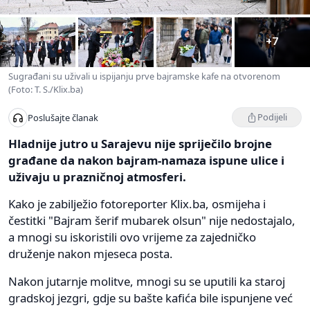
+7
Sugrađani su uživali u ispijanju prve bajramske kafe na otvorenom
(Foto: T. S./Klix.ba)
Podijeli
Poslušajte članak
Hladnije jutro u Sarajevu nije spriječilo brojne
građane da nakon bajram-namaza ispune ulice i
uživaju u prazničnoj atmosferi.
Kako je zabilježio fotoreporter Klix.ba, osmijeha i
čestitki "Bajram šerif mubarek olsun" nije nedostajalo,
a mnogi su iskoristili ovo vrijeme za zajedničko
druženje nakon mjeseca posta.
Nakon jutarnje molitve, mnogi su se uputili ka staroj
gradskoj jezgri, gdje su bašte kafića bile ispunjene već