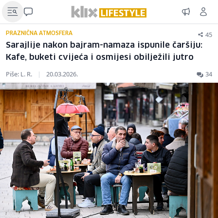
45
PRAZNIČNA ATMOSFERA
Sarajlije nakon bajram-namaza ispunile čaršiju:
Kafe, buketi cvijeća i osmijesi obilježili jutro
Piše: L. R.
|
20.03.2026.
34