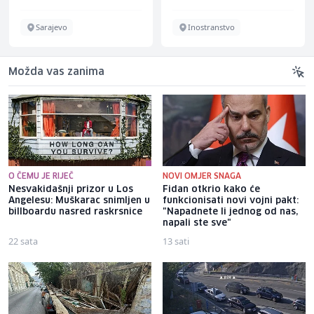
Sarajevo
Inostranstvo
Možda vas zanima
O ČEMU JE RIJEČ
NOVI OMJER SNAGA
Nesvakidašnji prizor u Los
Fidan otkrio kako će
Angelesu: Muškarac snimljen u
funkcionisati novi vojni pakt:
billboardu nasred raskrsnice
"Napadnete li jednog od nas,
napali ste sve"
22 sata
13 sati