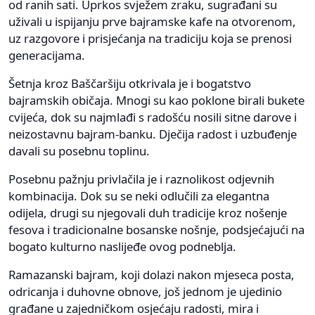
od ranih sati. Uprkos svježem zraku, sugrađani su
uživali u ispijanju prve bajramske kafe na otvorenom,
uz razgovore i prisjećanja na tradiciju koja se prenosi
generacijama.
Šetnja kroz Baščaršiju otkrivala je i bogatstvo
bajramskih običaja. Mnogi su kao poklone birali bukete
cvijeća, dok su najmlađi s radošću nosili sitne darove i
neizostavnu bajram-banku. Dječija radost i uzbuđenje
davali su posebnu toplinu.
Posebnu pažnju privlačila je i raznolikost odjevnih
kombinacija. Dok su se neki odlučili za elegantna
odijela, drugi su njegovali duh tradicije kroz nošenje
fesova i tradicionalne bosanske nošnje, podsjećajući na
bogato kulturno naslijeđe ovog podneblja.
Ramazanski bajram, koji dolazi nakon mjeseca posta,
odricanja i duhovne obnove, još jednom je ujedinio
građane u zajedničkom osjećaju radosti, mira i