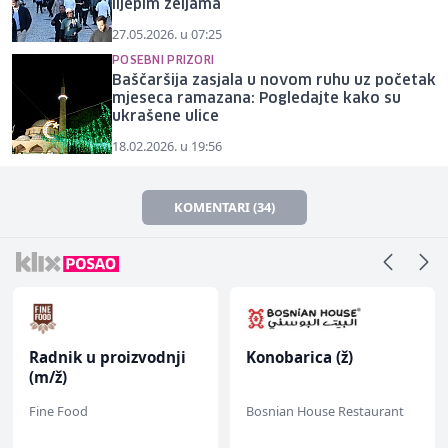
lijepim željama
27.05.2026. u 07:25
POSEBNI PRIZORI
Baščaršija zasjala u novom ruhu uz početak
mjeseca ramazana: Pogledajte kako su
ukrašene ulice
18.02.2026. u 19:56
KOMENTARI (34)
Radnik u proizvodnji
Konobarica (ž)
(m/ž)
Fine Food
Bosnian House Restaurant