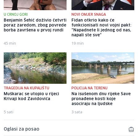
U CRNOJ GORI
NOVI OMJER SNAGA
Benjamin Šehić doživio četvrti
Fidan otkrio kako će
poraz zaredom, zbog povrede
funkcionisati novi vojni pakt:
borba završena u prvoj rundi
"Napadnete li jednog od nas,
napali ste sve"
45 min
19 min
TRAGEDIJA NA KUPALIŠTU
POLICIJA NA TERENU
Muškarac se utopio u rijeci
Na isušenom dnu rijeke Save
Krivaji kod Zavidovića
pronađene kosti koje
asociraju na ljudske
5 sati
3 sata
Oglasi za posao