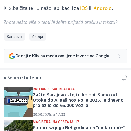
Klix.ba čitajte i u našoj aplikaciji za
iOS
ili
Android
.
Znate nešto više o temi ili želite prijaviti grešku u tekstu?
Sarajevo
šetnja
Dodajte Klix.ba među omiljene izvore na Googlu
Više na istu temu
BROJANJE SAOBRAĆAJA
Zašto Sarajevo stoji u koloni: Samo od
Otoke do Alipašinog Polja 2025. je dnevno
prolazilo do 65.000 vozila
08.08.2026. u 17:00
MAGISTRALNA CESTA M-17
Putnici ka jugu BiH godinama "muku muče"