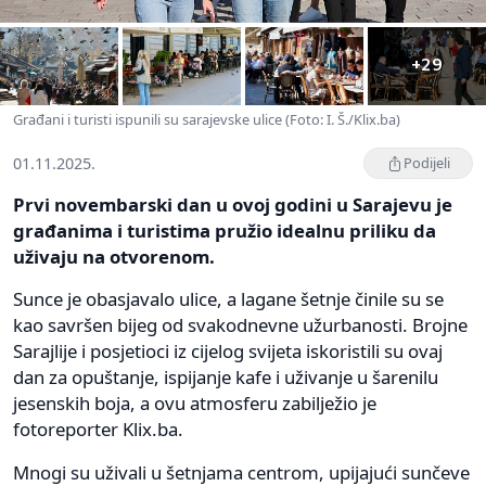
+29
Građani i turisti ispunili su sarajevske ulice (Foto: I. Š./Klix.ba)
01.11.2025.
Podijeli
Prvi novembarski dan u ovoj godini u Sarajevu je
građanima i turistima pružio idealnu priliku da
uživaju na otvorenom.
Sunce je obasjavalo ulice, a lagane šetnje činile su se
kao savršen bijeg od svakodnevne užurbanosti. Brojne
Sarajlije i posjetioci iz cijelog svijeta iskoristili su ovaj
dan za opuštanje, ispijanje kafe i uživanje u šarenilu
jesenskih boja, a ovu atmosferu zabilježio je
fotoreporter Klix.ba.
Mnogi su uživali u šetnjama centrom, upijajući sunčeve