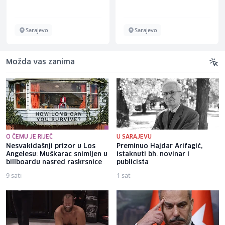
Energieversorger
Sarajevo
Sarajevo
Možda vas zanima
O ČEMU JE RIJEČ
U SARAJEVU
Nesvakidašnji prizor u Los
Preminuo Hajdar Arifagić,
Angelesu: Muškarac snimljen u
istaknuti bh. novinar i
billboardu nasred raskrsnice
publicista
9 sati
1 sat