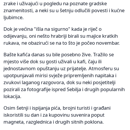
zrake i uživajući u pogledu na poznate gradske
znamenitosti, a neki su u šetnju odlučili povesti i kućne
ljubimce.
Dok je većina "išla na sigurno" kada je riječ o
odijevanju, oni nešto hrabriji birali su majice kratkih
rukava, ne obazirući se na to što je počeo novembar.
Bašte kafića danas su bile posebno žive. Tražilo se
mjesto više dok su gosti uživali u kafi, čaju ili
jednostavnom opuštanju uz prijatelje. Atmosferu su
upotpunjavali mirisi svježe pripremljenih napitaka i
zvukovi laganog razgovora, dok su neki posjetitelji
pozirali za fotografije ispred Sebilja i drugih popularnih
lokacija.
Osim šetnji i ispijanja pića, brojni turisti i građani
iskoristili su dan i za kupovinu suvenira poput
magneta, razglednica i drugih sitnih poklona.