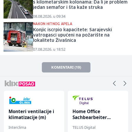
s kilometarskim kolonama: Da li je problem
jedan semafor i šta kaže struka
08.08.2026. u 09:34
NAKON HITNOG APELA
Konjic iscrpio kapacitete: Sarajevski
vatrogasci upućeni na požarište na
lokalitetu Živašnica
07.08.2026. u 18:52
KOMENTARI (19)
Monteri ventilacije i
Home Office
klimatizacije (m)
Sachbearbeiter
(m/w/d) für einen
Interclima
TELUS Digital
bekannten deutschen