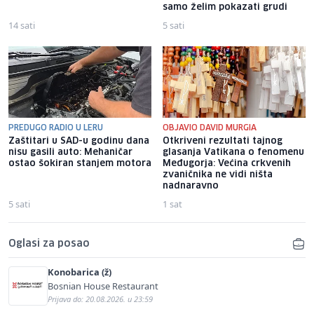
samo želim pokazati grudi
14 sati
5 sati
PREDUGO RADIO U LERU
OBJAVIO DAVID MURGIA
Zaštitari u SAD-u godinu dana
Otkriveni rezultati tajnog
nisu gasili auto: Mehaničar
glasanja Vatikana o fenomenu
ostao šokiran stanjem motora
Međugorja: Većina crkvenih
zvaničnika ne vidi ništa
nadnaravno
5 sati
1 sat
Oglasi za posao
Konobarica (ž)
Bosnian House Restaurant
Prijava do: 20.08.2026. u 23:59