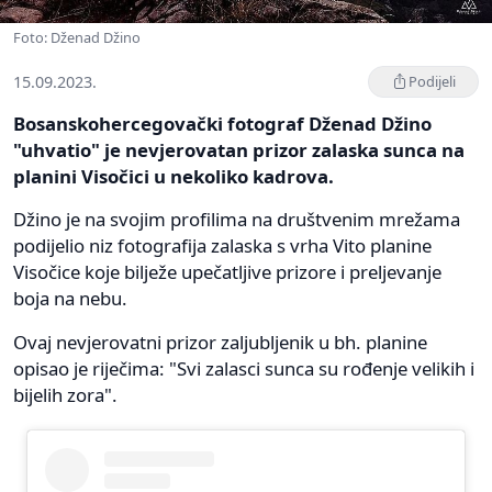
Foto: Dženad Džino
15.09.2023.
Podijeli
Bosanskohercegovački fotograf Dženad Džino
"uhvatio" je nevjerovatan prizor zalaska sunca na
planini Visočici u nekoliko kadrova.
Džino je na svojim profilima na društvenim mrežama
podijelio niz fotografija zalaska s vrha Vito planine
Visočice koje bilježe upečatljive prizore i preljevanje
boja na nebu.
Ovaj nevjerovatni prizor zaljubljenik u bh. planine
opisao je riječima: "Svi zalasci sunca su rođenje velikih i
bijelih zora".