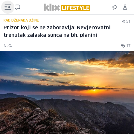
51
RAD DŽENADA DŽINE
Prizor koji se ne zaboravlja: Nevjerovatni
trenutak zalaska sunca na bh. planini
N. O.
17