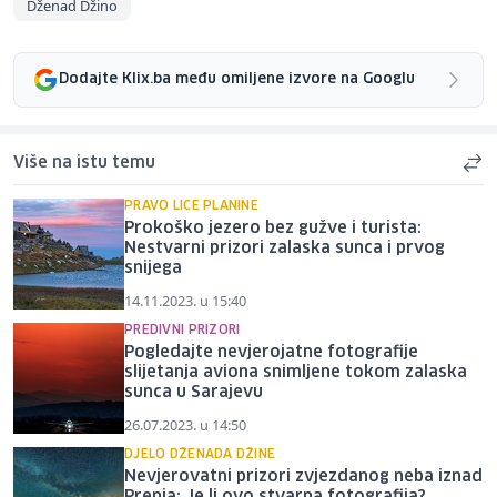
Dženad Džino
Dodajte Klix.ba među omiljene izvore na Googlu
Više na istu temu
PRAVO LICE PLANINE
Prokoško jezero bez gužve i turista:
Nestvarni prizori zalaska sunca i prvog
snijega
14.11.2023. u 15:40
PREDIVNI PRIZORI
Pogledajte nevjerojatne fotografije
slijetanja aviona snimljene tokom zalaska
sunca u Sarajevu
26.07.2023. u 14:50
DJELO DŽENADA DŽINE
Nevjerovatni prizori zvjezdanog neba iznad
Prenja: Je li ovo stvarna fotografija?