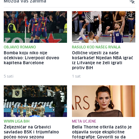
Možda vas zanima
OBJAVIO ROMANO
RASULO KOD NAŠEG RIVALA
Bomba koju niko nije
Odlične vijesti za naše
očekivao: Liverpool doveo
košarkaše! Nijedan NBA igrač
kapitena Barcelone
iz Litvanije ne želi igrati
protiv BiH
5 sati
1 sat
WWIN LIGA BIH
META UCJENE
Željezničar na Grbavici
Bella Thorne otkrila zašto je
savladao BSK i trijumfalno
objavila svoje eksplicitne
počeo novu sezonu
fotografije: Govorili su da