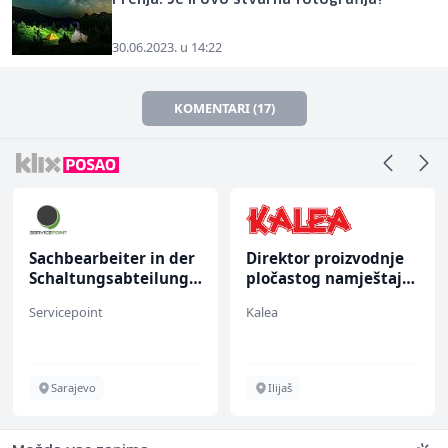
30.06.2023. u 14:22
KOMENTARI (17)
Sachbearbeiter in der
Direktor proizvodnje
Schaltungsabteilung
pločastog namještaja
(m/w)
(m/ž)
Servicepoint
Kalea
Sarajevo
Ilijaš