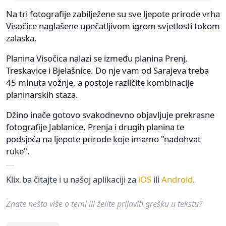
Na tri fotografije zabilježene su sve ljepote prirode vrha
Visočice naglašene upečatljivom igrom svjetlosti tokom
zalaska.
Planina Visočica nalazi se između planina Prenj,
Treskavice i Bjelašnice. Do nje vam od Sarajeva treba
45 minuta vožnje, a postoje različite kombinacije
planinarskih staza.
Džino inače gotovo svakodnevno objavljuje prekrasne
fotografije Jablanice, Prenja i drugih planina te
podsjeća na ljepote prirode koje imamo "nadohvat
ruke".
Klix.ba čitajte i u našoj aplikaciji za
iOS
ili
Android
.
Znate nešto više o temi ili želite prijaviti grešku u tekstu?