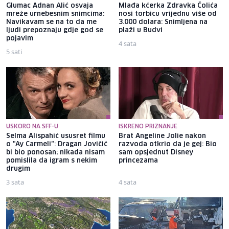
Glumac Adnan Alić osvaja
Mlađa kćerka Zdravka Čolića
mreže urnebesnim snimcima:
nosi torbicu vrijednu više od
Navikavam se na to da me
3.000 dolara: Snimljena na
ljudi prepoznaju gdje god se
plaži u Budvi
pojavim
4 sata
5 sati
USKORO NA SFF-U
ISKRENO PRIZNANJE
Selma Alispahić ususret filmu
Brat Angeline Jolie nakon
o "Ay Carmeli": Dragan Jovičić
razvoda otkrio da je gej: Bio
bi bio ponosan; nikada nisam
sam opsjednut Disney
pomislila da igram s nekim
princezama
drugim
3 sata
4 sata