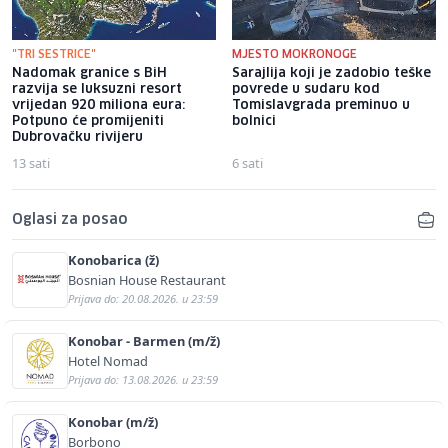
"TRI SESTRICE"
MJESTO MOKRONOGE
Nadomak granice s BiH
Sarajlija koji je zadobio teške
razvija se luksuzni resort
povrede u sudaru kod
vrijedan 920 miliona eura:
Tomislavgrada preminuo u
Potpuno će promijeniti
bolnici
Dubrovačku rivijeru
13 sati
6 sati
Oglasi za posao
Konobarica (ž)
Bosnian House Restaurant
Prijava do: 20.08.2026. u 23:59
Konobar - Barmen (m/ž)
Hotel Nomad
Prijava do: 13.08.2026. u 23:59
Konobar (m/ž)
Borbono