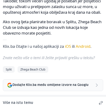
Također, tokom večeri ugođaj je poseban jer posjetioci
mogu uživati u prelijepom zalasku sunca uz more, u
opuštenoj atmosferi koja obilježava kraj dana na obali.
Ako ovog ljeta planirate boravak u Splitu, Zhega Beach
Club se izdvaja kao jedna od novih lokacija koje
obavezno morate posjetiti.
Klix.ba čitajte i u našoj aplikaciji za
iOS
ili
Android
.
Znate nešto više o temi ili želite prijaviti grešku u tekstu?
Split
Zhega Beach Club
Dodajte Klix.ba među omiljene izvore na Googlu
Više na istu temu