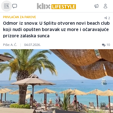
2
PRIVLAČAN ZA PAROVE
Odmor iz snova: U Splitu otvoren novi beach club
koji nudi opušten boravak uz more i očaravajuće
prizore zalaska sunca
Piše: A. Ć.
|
04.07.2026.
10