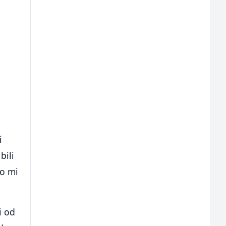
i
bili
ao mi
i od