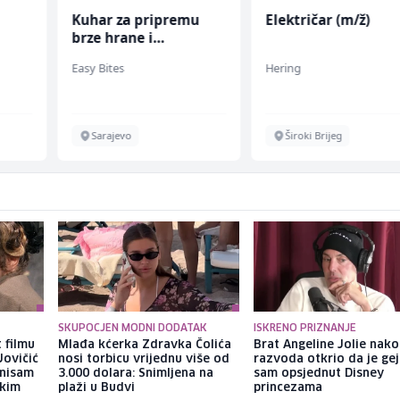
u
Električar (m/ž)
Radnik u proizvodnj
(m/ž)
 (m/
Hering
Conty Plus
Široki Brijeg
Sarajevo
SKUPOCJEN MODNI DODATAK
ISKRENO PRIZNANJE
 filmu
Mlađa kćerka Zdravka Čolića
Brat Angeline Jolie nak
Jovičić
nosi torbicu vrijednu više od
razvoda otkrio da je gej
 nisam
3.000 dolara: Snimljena na
sam opsjednut Disney
ekim
plaži u Budvi
princezama