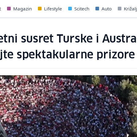
t
Magazin
Lifestyle
Scitech
Auto
Križal
tni susret Turske i Austra
jte spektakularne prizore