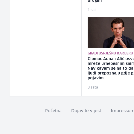
drugim
1 sat
GRADI USPJEŠNU KARIJERU
Glumac Adnan Alić osv
mreže urnebesnim sni
Navikavam se na to d
ljudi prepoznaju gdje 
pojavim
3 sata
Dojavite vijest
Impressu
Početna