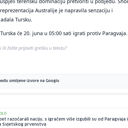
 uspjeli terensku dominaciju pretvoriti u pobjedu. Sh
prezentacija Australije je napravila senzaciju i
ladala Tursku.
urska će 20. juna u 05:00 sati igrati protiv Paragvaja.
ili želite prijaviti grešku u tekstu?
među omiljene izvore na Googlu
OLO
pet razočarali naciju, s igračem više izgubili su od Paragvaja 
sa Svjetskog prvenstva