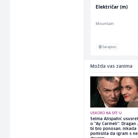
ćnik
Električar (m)
Kuhar za priprem
brze hrane i
jednostavnih jela
Mountain
Easy Bites
ž)
Sarajevo
Sarajevo
Možda vas zanima
USKORO NA SFF-U
Selma Alispahić ususret
o "Ay Carmeli": Dragan 
bi bio ponosan; nikada
pomislila da igram s n