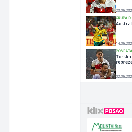
20.06.202
GRUPA D
Austral
14.06.202
POVRATA
Turska 
repreze
02.06.202