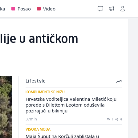
jka
Posao
Video
lije u antičkom
Lifestyle
KOMPLIMENTI SE NIŽU
Hrvatska voditeljica Valentina Miletić koju
porede s Dilettom Leotom oduševila
pozirajući u bikiniju
37min
1
4
VISOKA MODA
Maja Šuput na Korčuli zablistala u