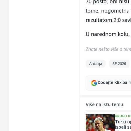
70 posto, oni nisu
tome, nogometna re
rezultatom 2:0 sav
U narednom kolu, T
Znate nešto više o temi 
Antalija
SP 2026
Dodajte Klix.ba 
Više na istu temu
DRUGO K
Turci o
ispali 