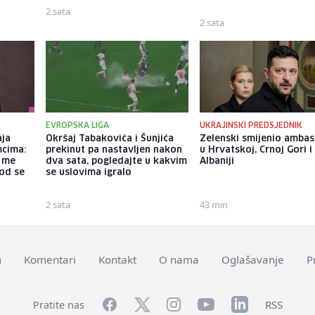
2 sata
2 sata
EVROPSKA LIGA
UKRAJINSKI PREDSJEDNIK
aja
Okršaj Tabakovića i Šunjića
Zelenski smijenio amba
mcima:
prekinut pa nastavljen nakon
u Hrvatskoj, Crnoj Gori i
a me
dva sata, pogledajte u kakvim
Albaniji
god se
se uslovima igralo
2 sata
43 min
m
Komentari
Kontakt
O nama
Oglašavanje
P
Facebook
YouTube
LinkedIn
Twitter
Instagram
RSS
Pratite nas