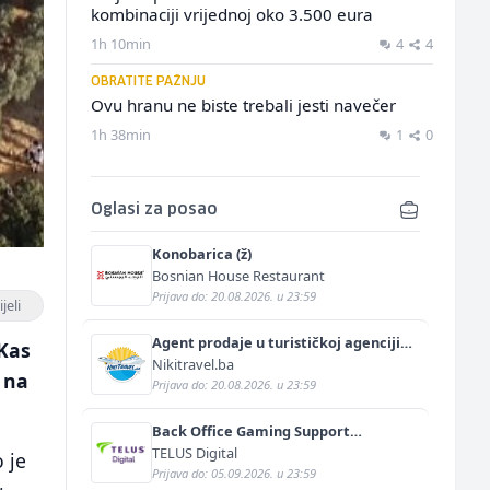
kombinaciji vrijednoj oko 3.500 eura
1h 10min
4
4
OBRATITE PAŽNJU
Ovu hranu ne biste trebali jesti navečer
1h 38min
1
0
Oglasi za posao
Konobarica (ž)
Bosnian House Restaurant
Prijava do: 20.08.2026. u 23:59
jeli
Agent prodaje u turističkoj agenciji
 Kas
(m/ž)
Nikitravel.ba
e na
Prijava do: 20.08.2026. u 23:59
Back Office Gaming Support
Specialist with German and English
TELUS Digital
 je
(m/f)
Prijava do: 05.09.2026. u 23:59