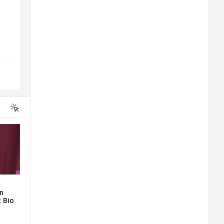
i
Zavarivač (MIG/MAG)
Limar (m)
(m/ž)
Irion Argerr
Mountain
Vogošća
Sarajevo
on
: Bio