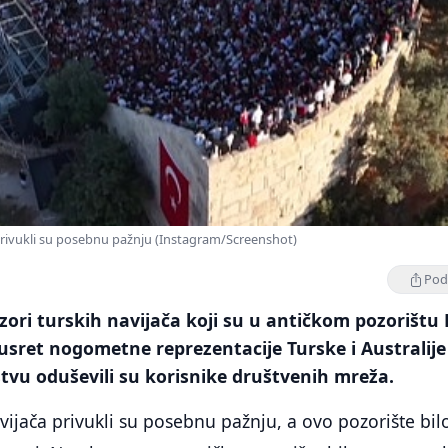
 privukli su posebnu pažnju (Instagram/Screenshot)
Podi
zori turskih navijača koji su u antičkom pozorištu
i susret nogometne reprezentacije Turske i Australij
tvu oduševili su korisnike društvenih mreža.
vijača privukli su posebnu pažnju, a ovo pozorište bilo