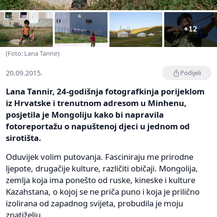
+12
(Foto: Lana Tannir)
20.09.2015.
Podijeli
Lana Tannir, 24-godišnja fotografkinja porijeklom
iz Hrvatske i trenutnom adresom u Minhenu,
posjetila je Mongoliju kako bi napravila
fotoreportažu o napuštenoj djeci u jednom od
sirotišta.
Oduvijek volim putovanja. Fasciniraju me prirodne
ljepote, drugačije kulture, različiti običaji. Mongolija,
zemlja koja ima ponešto od ruske, kineske i kulture
Kazahstana, o kojoj se ne priča puno i koja je prilično
izolirana od zapadnog svijeta, probudila je moju
znatiželju.