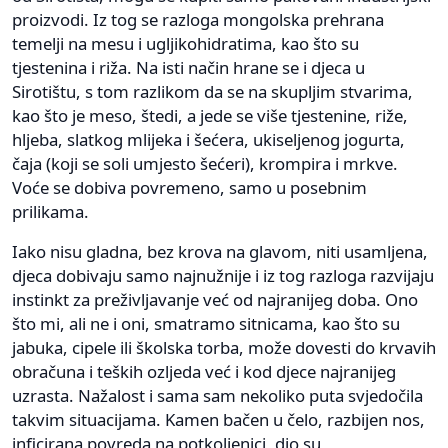
proizvodi. Iz tog se razloga mongolska prehrana
temelji na mesu i ugljikohidratima, kao što su
tjestenina i riža. Na isti način hrane se i djeca u
Sirotištu, s tom razlikom da se na skupljim stvarima,
kao što je meso, štedi, a jede se više tjestenine, riže,
hljeba, slatkog mlijeka i šećera, ukiseljenog jogurta,
čaja (koji se soli umjesto šećeri), krompira i mrkve.
Voće se dobiva povremeno, samo u posebnim
prilikama.
Iako nisu gladna, bez krova na glavom, niti usamljena,
djeca dobivaju samo najnužnije i iz tog razloga razvijaju
instinkt za preživljavanje već od najranijeg doba. Ono
što mi, ali ne i oni, smatramo sitnicama, kao što su
jabuka, cipele ili školska torba, može dovesti do krvavih
obračuna i teških ozljeda već i kod djece najranijeg
uzrasta. Nažalost i sama sam nekoliko puta svjedočila
takvim situacijama. Kamen bačen u čelo, razbijen nos,
inficirana povreda na potkoljenici, dio su