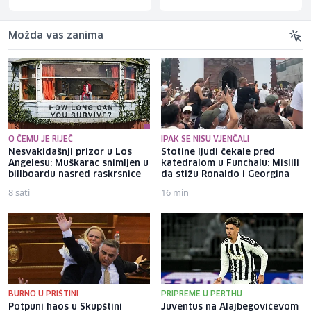
Možda vas zanima
O ČEMU JE RIJEČ
IPAK SE NISU VJENČALI
Nesvakidašnji prizor u Los
Stotine ljudi čekale pred
Angelesu: Muškarac snimljen u
katedralom u Funchalu: Mislili
billboardu nasred raskrsnice
da stižu Ronaldo i Georgina
8 sati
16 min
BURNO U PRIŠTINI
PRIPREME U PERTHU
Potpuni haos u Skupštini
Juventus na Alajbegovićevom