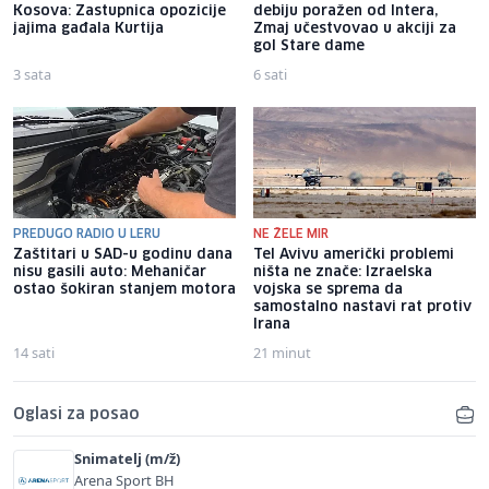
Kosova: Zastupnica opozicije
debiju poražen od Intera,
jajima gađala Kurtija
Zmaj učestvovao u akciji za
gol Stare dame
3 sata
6 sati
PREDUGO RADIO U LERU
NE ŽELE MIR
Zaštitari u SAD-u godinu dana
Tel Avivu američki problemi
nisu gasili auto: Mehaničar
ništa ne znače: Izraelska
ostao šokiran stanjem motora
vojska se sprema da
samostalno nastavi rat protiv
Irana
14 sati
21 minut
Oglasi za posao
Snimatelj (m/ž)
Arena Sport BH