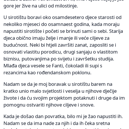
gore jer žive na ulici od milostinje.
U sirotištu boravi oko osamdesetero djece starosti od
nekoliko mjeseci do osamnaest godina, kada moraju
napustiti sirotište i početi se brinuti sami o sebi. Starija
djeca obično imaju želje i manje ili veće ciljeve za
budućnost. Neki bi htjeli završiti zanat, zaposliti se i
osnovati vlastitu porodicu, drugi sanjaju o vlastitom
biznisu, putovanjima po svijetu i završetku studija.
Mlađa djeca vesele se Fanti, čokoladi ili supi s
rezancima kao rođendanskom poklonu.
Nadam se da je moj boravak u sirotištu barem na
kratko unio malo svjetlosti i veselja u njihove dječije
živote i da ću svojim projektom potaknuti i druge da im
pomognu ostvariti njihove ciljeve i snove.
Kada je došao dan povratka, bilo mi je žao napustiti ih.
Nadam se da ima nade za njih i da ih čeka sretna