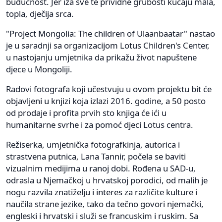
budućnost. Jer iza sve te prividne grubosti kucaju mala,
topla, dječija srca.
"Project Mongolia: The children of Ulaanbaatar" nastao
je u saradnji sa organizacijom Lotus Children's Center,
u nastojanju umjetnika da prikažu život napuštene
djece u Mongoliji.
Radovi fotografa koji učestvuju u ovom projektu bit će
objavljeni u knjizi koja izlazi 2016. godine, a 50 posto
od prodaje i profita prvih sto knjiga će ići u
humanitarne svrhe i za pomoć djeci Lotus centra.
Režiserka, umjetnička fotografkinja, autorica i
strastvena putnica, Lana Tannir, počela se baviti
vizualnim medijima u ranoj dobi. Rođena u SAD-u,
odrasla u Njemačkoj u hrvatskoj porodici, od malih je
nogu razvila znatiželju i interes za različite kulture i
naučila strane jezike, tako da tečno govori njemački,
engleski i hrvatski i služi se francuskim i ruskim. Sa