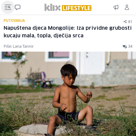
81
PUTOVANJA
Napuštena djeca Mongolije: Iza prividne grubosti
kucaju mala, topla, dječija srca
Piše: Lana Tannir
34