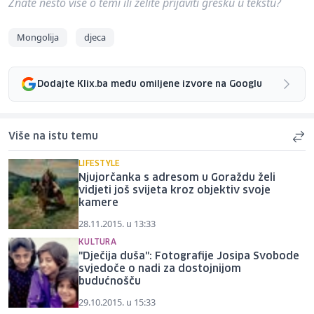
Znate nešto više o temi ili želite prijaviti grešku u tekstu?
Mongolija
djeca
Dodajte Klix.ba među omiljene izvore na Googlu
Više na istu temu
LIFESTYLE
Njujorčanka s adresom u Goraždu želi
vidjeti još svijeta kroz objektiv svoje
kamere
28.11.2015. u 13:33
KULTURA
"Dječija duša": Fotografije Josipa Svobode
svjedoče o nadi za dostojnijom
budućnošču
29.10.2015. u 15:33