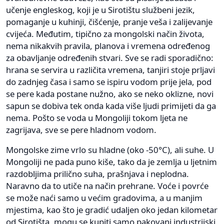
učenje engleskog, koji je u Sirotištu službeni jezik,
pomaganje u kuhinji, čišćenje, pranje veša i zalijevanje
cvijeća. Međutim, tipično za mongolski način života,
nema nikakvih pravila, planova i vremena određenog
za obavljanje određenih stvari. Sve se radi sporadično:
hrana se servira u različita vremena, tanjiri stoje prljavi
do zadnjeg časa i samo se ispiru vodom prije jela, pod
se pere kada postane nužno, ako se neko oklizne, novi
sapun se dobiva tek onda kada više ljudi primijeti da ga
nema. Pošto se voda u Mongoliji tokom ljeta ne
zagrijava, sve se pere hladnom vodom.
Mongolske zime vrlo su hladne (oko -50°C), ali suhe. U
Mongoliji ne pada puno kiše, tako da je zemlja u ljetnim
razdobljima prilično suha, prašnjava i neplodna.
Naravno da to utiče na način prehrane. Voće i povrće
se može naći samo u većim gradovima, a u manjim
mjestima, kao što je gradić udaljen oko jedan kilometar
od Sirotišta, mogu se kupiti samo pakovani industrijski