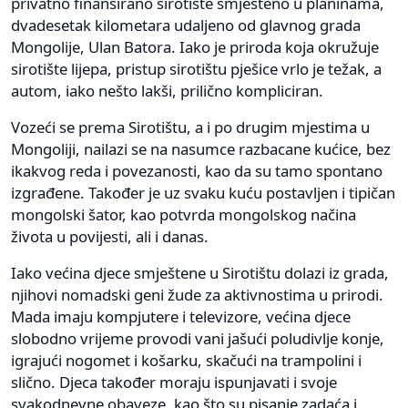
privatno finansirano sirotište smješteno u planinama,
dvadesetak kilometara udaljeno od glavnog grada
Mongolije, Ulan Batora. Iako je priroda koja okružuje
sirotište lijepa, pristup sirotištu pješice vrlo je težak, a
autom, iako nešto lakši, prilično kompliciran.
Vozeći se prema Sirotištu, a i po drugim mjestima u
Mongoliji, nailazi se na nasumce razbacane kućice, bez
ikakvog reda i povezanosti, kao da su tamo spontano
izgrađene. Također je uz svaku kuću postavljen i tipičan
mongolski šator, kao potvrda mongolskog načina
života u povijesti, ali i danas.
Iako većina djece smještene u Sirotištu dolazi iz grada,
njihovi nomadski geni žude za aktivnostima u prirodi.
Mada imaju kompjutere i televizore, većina djece
slobodno vrijeme provodi vani jašući poludivlje konje,
igrajući nogomet i košarku, skačući na trampolini i
slično. Djeca također moraju ispunjavati i svoje
svakodnevne obaveze, kao što su pisanje zadaća i