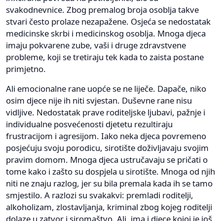
svakodnevnice. Zbog premalog broja osoblja takve
stvari često prolaze nezapažene. Osjeća se nedostatak
medicinske skrbi i medicinskog osoblja. Mnoga djeca
imaju pokvarene zube, vaši i druge zdravstvene
probleme, koji se tretiraju tek kada to zaista postane
primjetno.
Ali emocionalne rane uopće se ne liječe. Dapače, niko
osim djece nije ih niti svjestan. Duševne rane nisu
vidljive. Nedostatak prave roditeljske ljubavi, pažnje i
individualne posvećenosti djetetu rezultiraju
frustracijom i agresijom. Iako neka djeca povremeno
posjećuju svoju porodicu, sirotište doživljavaju svojim
pravim domom. Mnoga djeca ustručavaju se pričati o
tome kako i zašto su dospjela u sirotište. Mnoga od njih
niti ne znaju razlog, jer su bila premala kada ih se tamo
smjestilo. A razlozi su svakakvi: premladi roditelji,
alkoholizam, zlostavljanja, kriminal zbog kojeg roditelji
dolaze u zatvor i siromaštvo. Ali, ima i djece kojoj je još