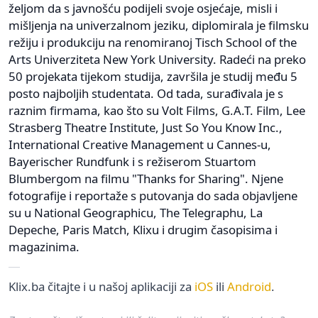
željom da s javnošću podijeli svoje osjećaje, misli i
mišljenja na univerzalnom jeziku, diplomirala je filmsku
režiju i produkciju na renomiranoj Tisch School of the
Arts Univerziteta New York University. Radeći na preko
50 projekata tijekom studija, završila je studij među 5
posto najboljih studentata. Od tada, surađivala je s
raznim firmama, kao što su Volt Films, G.A.T. Film, Lee
Strasberg Theatre Institute, Just So You Know Inc.,
International Creative Management u Cannes-u,
Bayerischer Rundfunk i s režiserom Stuartom
Blumbergom na filmu "Thanks for Sharing". Njene
fotografije i reportaže s putovanja do sada objavljene
su u National Geographicu, The Telegraphu, La
Depeche, Paris Match, Klixu i drugim časopisima i
magazinima.
Klix.ba čitajte i u našoj aplikaciji za
iOS
ili
Android
.