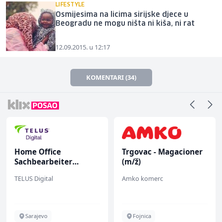
LIFESTYLE
Osmijesima na licima sirijske djece u
Beogradu ne mogu ništa ni kiša, ni rat
12.09.2015. u 12:17
KOMENTARI (34)
Home Office
Trgovac - Magacioner
Sachbearbeiter
(m/ž)
(m/w/d) für einen
TELUS Digital
Amko komerc
bekannten deutschen
Energieversorger
Sarajevo
Fojnica