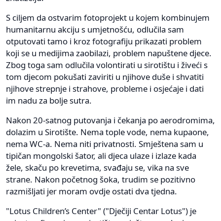
S ciljem da ostvarim fotoprojekt u kojem kombinujem
humanitarnu akciju s umjetnošću, odlučila sam
otputovati tamo i kroz fotografiju prikazati problem
koji se u medijima zaobilazi, problem napuštene djece.
Zbog toga sam odlučila volontirati u sirotištu i živeći s
tom djecom pokušati zaviriti u njihove duše i shvatiti
njihove strepnje i strahove, probleme i osjećaje i dati
im nadu za bolje sutra.
Nakon 20-satnog putovanja i čekanja po aerodromima,
dolazim u Sirotište. Nema tople vode, nema kupaone,
nema WC-a. Nema niti privatnosti. Smještena sam u
tipičan mongolski šator, ali djeca ulaze i izlaze kada
žele, skaču po krevetima, svađaju se, vika na sve
strane. Nakon početnog šoka, trudim se pozitivno
razmišljati jer moram ovdje ostati dva tjedna.
"Lotus Children’s Center" ("Dječiji Centar Lotus") je