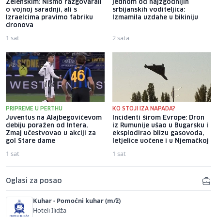
Zelenskim: Nismo razgovarali
jednom od najzgodnijih
o vojnoj saradnji, ali s
srbijanskih voditeljica:
Izraelcima pravimo fabriku
Izmamila uzdahe u bikiniju
dronova
1 sat
2 sata
PRIPREME U PERTHU
KO STOJI IZA NAPADA?
Juventus na Alajbegovićevom
Incidenti širom Evrope: Dron
debiju poražen od Intera,
iz Rumunije ušao u Bugarsku i
Zmaj učestvovao u akciji za
eksplodirao blizu gasovoda,
gol Stare dame
letjelice uočene i u Njemačkoj
1 sat
1 sat
Oglasi za posao
Kuhar - Pomoćni kuhar (m/ž)
Hoteli Ilidža