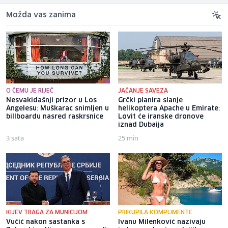
Možda vas zanima
O ČEMU JE RIJEČ
JAČANJE SAVEZA
Nesvakidašnji prizor u Los
Grčki planira slanje
Angelesu: Muškarac snimljen u
helikoptera Apache u Emirate:
billboardu nasred raskrsnice
Lovit će iranske dronove
iznad Dubaija
3 sata
25 min
KIJEV TRAGA ZA MUNICIJOM
PRIKUPILA KOMPLIMENTE
Vučić nakon sastanka s
Ivanu Milenković nazivaju