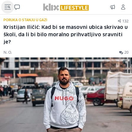
132
PORUKA O STANJU U GAZI
Kristijan Iličić: Kad bi se masovni ubica skrivao u
školi, da li bi bilo moralno prihvatljivo sravniti
je?
N. O.
20