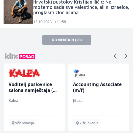
Hrvatski pustolov Kristijan Iličić: Ne
možemo sada sve Palestince, ali ni Izraelce,
proglasiti zločincima
13.10.2023. u 11:58
KOMENTARI (20)
Voditelj poslovnice
Accounting Associate
salona namještaja (m/
(m/f)
ž)
Kalea
Jitasa
Više lokacija
Više lokacija