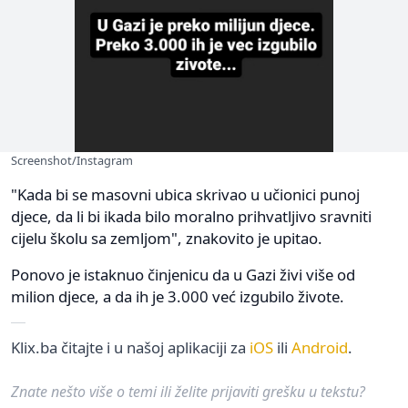
Screenshot/Instagram
"Kada bi se masovni ubica skrivao u učionici punoj
djece, da li bi ikada bilo moralno prihvatljivo sravniti
cijelu školu sa zemljom", znakovito je upitao.
Ponovo je istaknuo činjenicu da u Gazi živi više od
milion djece, a da ih je 3.000 već izgubilo živote.
Klix.ba čitajte i u našoj aplikaciji za
iOS
ili
Android
.
Znate nešto više o temi ili želite prijaviti grešku u tekstu?