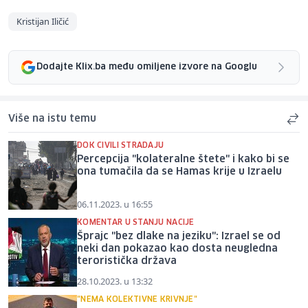
Kristijan Iličić
Dodajte Klix.ba među omiljene izvore na Googlu
Više na istu temu
DOK CIVILI STRADAJU
Percepcija "kolateralne štete" i kako bi se
ona tumačila da se Hamas krije u Izraelu
06.11.2023. u 16:55
KOMENTAR U STANJU NACIJE
Šprajc "bez dlake na jeziku": Izrael se od
neki dan pokazao kao dosta neugledna
teroristička država
28.10.2023. u 13:32
"NEMA KOLEKTIVNE KRIVNJE"