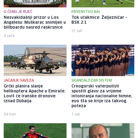
O ČEMU JE RIJEČ
PRVENSTVO BIH
Nesvakidašnji prizor u Los
Tok utakmice: Željezničar -
Angelesu: Muškarac snimljen u
BSK 2:1
billboardu nasred raskrsnice
21 sat
3 sata
JAČANJE SAVEZA
SKANDALOZAN SISTEM
Grčki planira slanje
Crnogorski vaterpolisti
helikoptera Apache u Emirate:
spustili glavu za vrijeme
Lovit će iranske dronove
intoniranja nacionalne himne,
iznad Dubaija
evo šta se krije iza takvog
poteza
54 min
1 sat