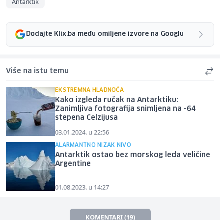
Antarktik
Dodajte Klix.ba među omiljene izvore na Googlu
Više na istu temu
EKSTREMNA HLADNOĆA
Kako izgleda ručak na Antarktiku:
Zanimljiva fotografija snimljena na -64
stepena Celzijusa
03.01.2024. u 22:56
ALARMANTNO NIZAK NIVO
Antarktik ostao bez morskog leda veličine
Argentine
01.08.2023. u 14:27
KOMENTARI (19)