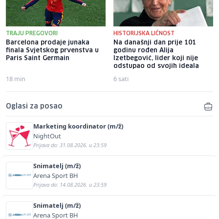
TRAJU PREGOVORI
HISTORIJSKA LIČNOST
Barcelona prodaje junaka
Na današnji dan prije 101
finala Svjetskog prvenstva u
godinu rođen Alija
Paris Saint Germain
Izetbegović, lider koji nije
odstupao od svojih ideala
18 min
6 sati
Oglasi za posao
Marketing koordinator (m/ž)
NightOut
Prijava do: 31.08.2026. u 23:59
Snimatelj (m/ž)
Arena Sport BH
Prijava do: 14.08.2026. u 23:59
Snimatelj (m/ž)
Arena Sport BH