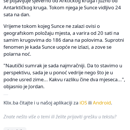
se pojavljuje sjeverno od Arktičkog kruga i južno od
Antarktičkog kruga. Tokom njega je Sunce vidljivo 24
sata na dan.
Vrijeme tokom kojeg Sunce ne zalazi ovisi o
geografskom položaju mjesta, a varira od 20 sati na
samim krugovima do 186 dana na polovima. Suprotni
fenomen je kada Sunce uopće ne izlazi, a zove se
polarna noć.
"Nautički sumrak je sada najmračniji. Da to stavimo u
perspektivu, sada je u ponoć vedrije nego što je u
podne usred zime... Kakvu razliku čine dva mjeseca...",
objasnio je Jordan.
Klix.ba čitajte i u našoj aplikaciji za
iOS
ili
Android
.
Znate nešto više o temi ili želite prijaviti grešku u tekstu?