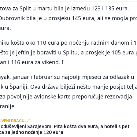
tova za Split u martu bila je između 123 i 135 eura.
Dubrovnik bila je u prosjeku 145 eura, ali se mogla pr
eura.
iku košta oko 110 eura po noćenju radnim danom i 
o je jeftinije boraviti u Splitu, a prosjek je 105 eura
an i 116 eura za vikend. I
yak, januar i februar su najbolji mjeseci za odlazak u
k u Španiji. Ova država bilježi nešto manje posjetitelj
 za povoljnije avionske karte preporučuje rezervacija
ranije.
IVENI DRAGULJ"
 oduševljeni Sarajevom: Pita košta dva eura, a hoteli s pet
ca za jedno noćenje 120 eura