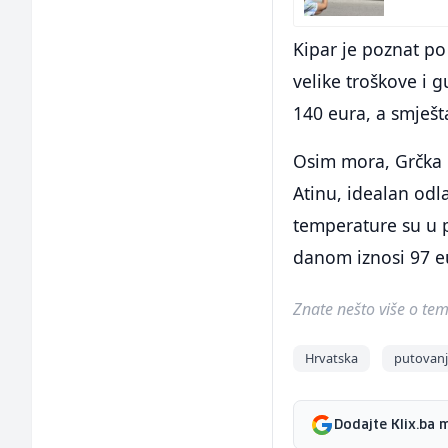
Kipar je poznat po 
velike troškove i 
140 eura, a smješt
Osim mora, Grčka nu
Atinu, idealan odla
temperature su u 
danom iznosi 97 e
Znate nešto više o temi 
Hrvatska
putovan
Dodajte Klix.ba 