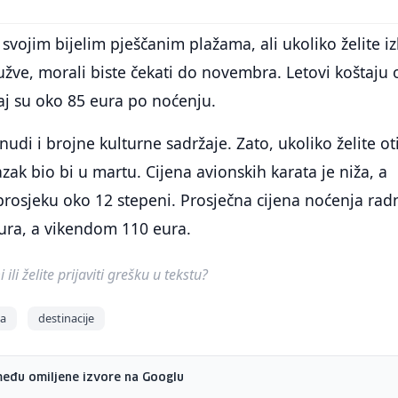
svojim bijelim pješčanim plažama, ali ukoliko želite iz
gužve, morali biste čekati do novembra. Letovi koštaju
aj su oko 85 eura po noćenju.
di i brojne kulturne sadržaje. Zato, ukoliko želite oti
zak bio bi u martu. Cijena avionskih karata je niža, a
prosjeku oko 12 stepeni. Prosječna cijena noćenja ra
ura, a vikendom 110 eura.
ili želite prijaviti grešku u tekstu?
ja
destinacije
među omiljene izvore na Googlu