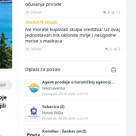
očuvanja prirode
2h 55min
8
13
OSVJEŽITE IZGLED
Ne morate kupovati skupa sredstva: Uz ovaj
jednostavan trik uklonite mrlje i neugodne
mirise s madraca
3h 35min
0
0
Oglasi za posao
Agent prodaje u turističkoj agenciji
jeli
(m/ž)
Nikitravel.ba
Prijava do: 20.08.2026. u 23:59
oje
ili
Sobarica (ž)
Hoteli Ilidža
Prijava do: 05.09.2026. u 23:59
Konobar - Šanker (m/ž)