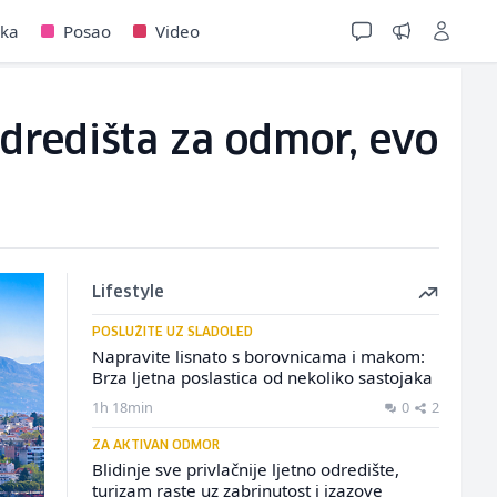
jka
Posao
Video
dredišta za odmor, evo
Lifestyle
POSLUŽITE UZ SLADOLED
Napravite lisnato s borovnicama i makom:
Brza ljetna poslastica od nekoliko sastojaka
1h 18min
0
2
ZA AKTIVAN ODMOR
Blidinje sve privlačnije ljetno odredište,
turizam raste uz zabrinutost i izazove