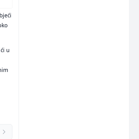
bjeći
 oko
ći u
dnim