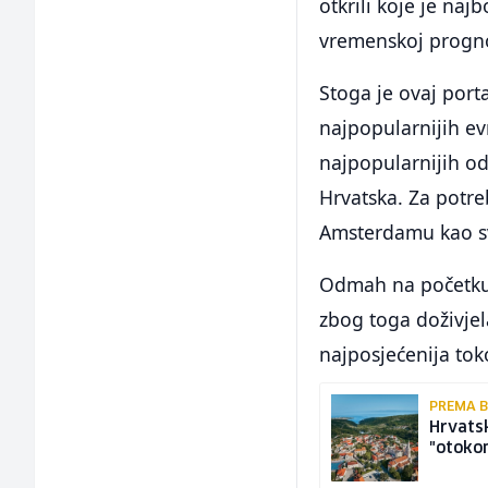
otkrili koje je naj
vremenskoj prognoz
Stoga je ovaj port
najpopularnijih ev
najpopularnijih od
Hrvatska. Za potre
Amsterdamu kao s
Odmah na početku i
zbog toga doživjel
najposjećenija toko
PREMA 
Hrvatsk
"otokom