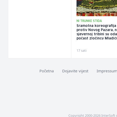
NI TRUNKE STIDA
Sramotna koreografija 
protiv Novog Pazara, 
sjevernoj tribini su oda
počast zločincu Mladić
17 sati
Dojavite vijest
Impressu
Početna
Copyright 2000-2026 InterSoft 