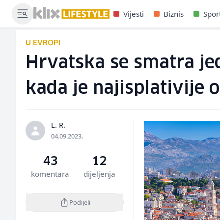
Vijesti
Biznis
Spor
U EVROPI
Hrvatska se smatra je
kada je najisplativije o
L. R.
04.09.2023.
43
12
komentara
dijeljenja
Podijeli