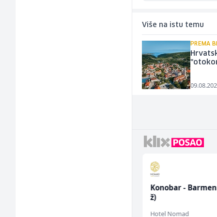
Više na istu temu
PREMA B
Hrvatsk
"otokom
09.08.202
Konobarica (ž)
Konobar - Barmen
ž)
Bosnian House Restaurant
Hotel Nomad