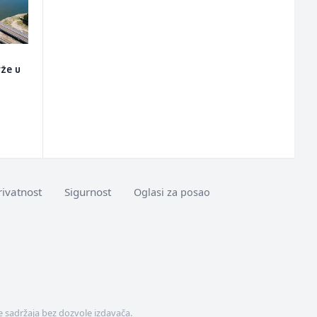
rže u
o
rivatnost
Sigurnost
Oglasi za posao
 sadržaja bez dozvole izdavača.