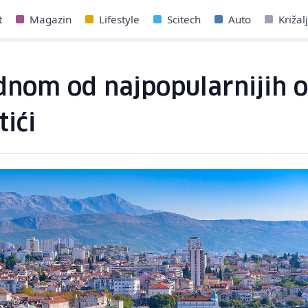
t
Magazin
Lifestyle
Scitech
Auto
Križal
dnom od najpopularnijih o
tići