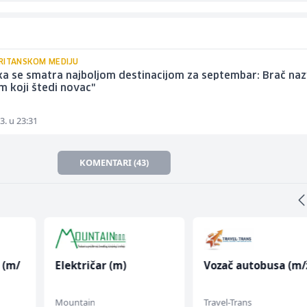
RITANSKOM MEDIJU
a se smatra najboljom destinacijom za septembar: Brač naz
 koji štedi novac"
3. u 23:31
KOMENTARI (43)
 (m/
Električar (m)
Vozač autobusa (m/
Mountain
Travel-Trans