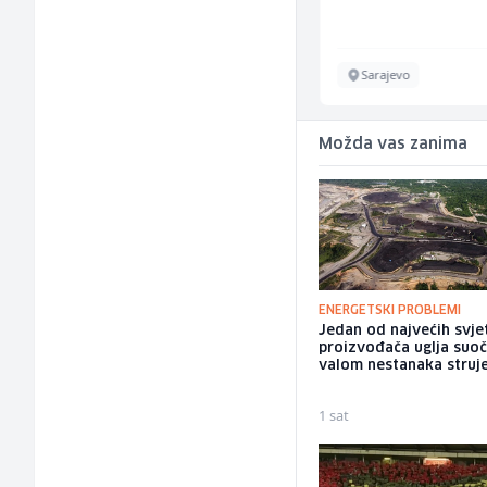
Inostranstvo
Sarajevo
Možda vas zanima
ENERGETSKI PROBLEMI
Jedan od najvećih svje
proizvođača uglja suoč
valom nestanaka struj
1 sat