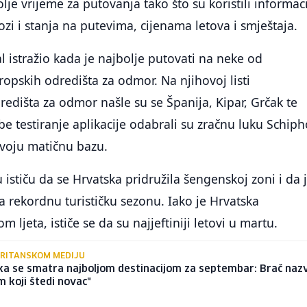
bolje vrijeme za putovanja tako što su koristili informac
i i stanja na putevima, cijenama letova i smještaja.
al istražio kada je najbolje putovati na neke od
ropskih odredišta za odmor. Na njihovoj listi
redišta za odmor našle su se Španija, Kipar, Grčak te
be testiranje aplikacije odabrali su zračnu luku Schiph
voju matičnu bazu.
stiču da se Hrvatska pridružila šengenskoj zoni i da 
a rekordnu turističku sezonu. Iako je Hrvatska
m ljeta, ističe se da su najjeftiniji letovi u martu.
BRITANSKOM MEDIJU
a se smatra najboljom destinacijom za septembar: Brač nazv
 koji štedi novac"