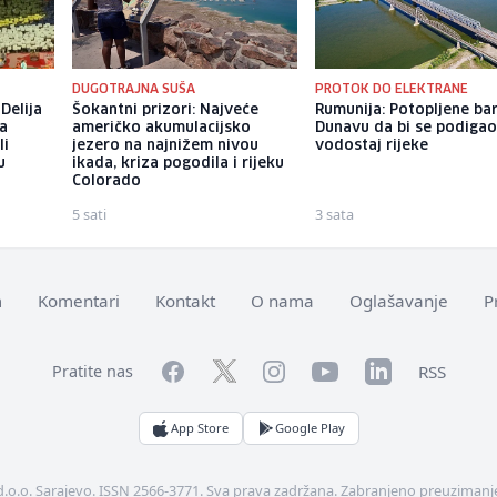
DUGOTRAJNA SUŠA
PROTOK DO ELEKTRANE
Delija
Šokantni prizori: Najveće
Rumunija: Potopljene ba
na
američko akumulacijsko
Dunavu da bi se podiga
li
jezero na najnižem nivou
vodostaj rijeke
u
ikada, kriza pogodila i rijeku
Colorado
5 sati
3 sata
m
Komentari
Kontakt
O nama
Oglašavanje
P
Facebook
YouTube
LinkedIn
Twitter
Instagram
RSS
Pratite nas
App Store
Google Play
d.o.o. Sarajevo. ISSN 2566-3771. Sva prava zadržana. Zabranjeno preuzimanje