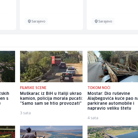
Sarajevo
Sarajevo
FILMSKE SCENE
TOKOM NOĆI
tskih
Muškarac iz BiH u Italiji ukrao
Mostar: Dio ruševine
en s
kamion, policija morala pucati:
Alajbegovića kuće pao n
e
"Samo sam se htio provozati"
parkirane automobile i
napravio veliku štetu
3 sata
4 sata