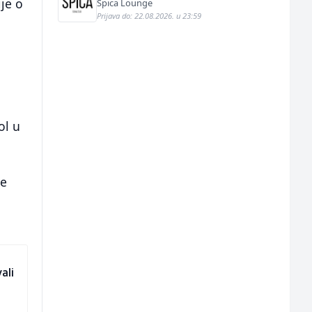
ije o
Špica Lounge
Prijava do: 22.08.2026. u 23:59
ol u
je
ali