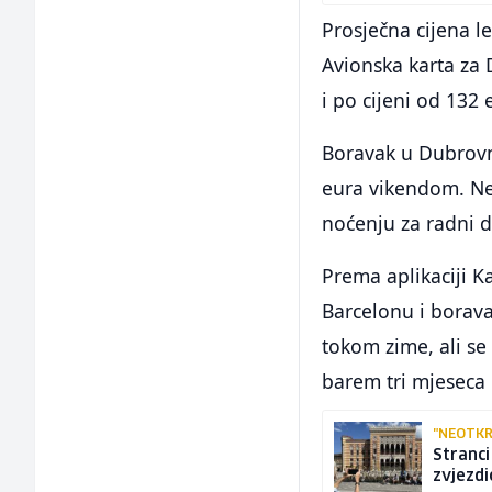
Prosječna cijena le
Avionska karta za 
i po cijeni od 132 
Boravak u Dubrovn
eura vikendom. Nešt
noćenju za radni d
Prema aplikaciji Ka
Barcelonu i borava
tokom zime, ali se
barem tri mjeseca 
"NEOTKR
Stranci
zvjezdi