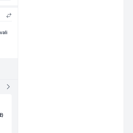
vali
ž)
Mašinski inženjer (m/
Voditelj poslovnice
ž)
salona namještaja (m
ž)
Euro-Asfalt
Kalea