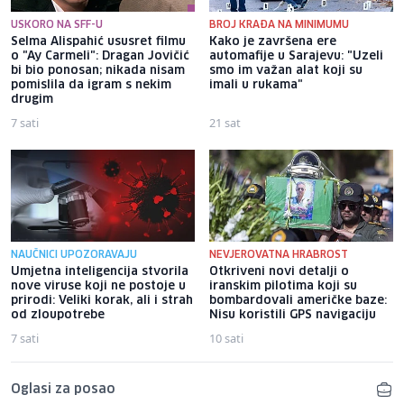
USKORO NA SFF-U
BROJ KRAĐA NA MINIMUMU
Selma Alispahić ususret filmu
Kako je završena ere
o "Ay Carmeli": Dragan Jovičić
automafije u Sarajevu: "Uzeli
bi bio ponosan; nikada nisam
smo im važan alat koji su
pomislila da igram s nekim
imali u rukama"
drugim
7 sati
21 sat
NAUČNICI UPOZORAVAJU
NEVJEROVATNA HRABROST
Umjetna inteligencija stvorila
Otkriveni novi detalji o
nove viruse koji ne postoje u
iranskim pilotima koji su
prirodi: Veliki korak, ali i strah
bombardovali američke baze:
od zloupotrebe
Nisu koristili GPS navigaciju
7 sati
10 sati
Oglasi za posao