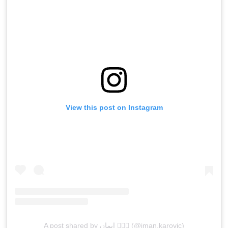
View this post on Instagram
A post shared by إيمان 🧜🏽‍♀️ (@iman.karovic)