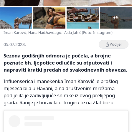
+5
Iman Karović, Hana Hadžiavdagić i Aida Jahić (Foto: Instagram)
05.07.2023.
Podijeli
Sezona godišnjih odmora je počela, a brojne
poznate bh. ljepotice odlučile su otputovati i
napraviti kratki predah od svakodnevnih obaveza.
Influenserica i manekenka Iman Karović je prošlog
mjeseca bila u Havani, a na društvenim mrežama
podijelila je zadivljujuće snimke iz ovog prelijepog
grada. Ranije je boravila u Trogiru te na Zlatiboru.