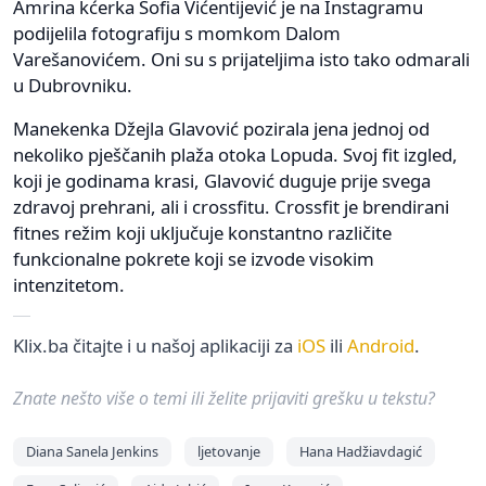
Amrina kćerka Sofia Vićentijević je na Instagramu
podijelila fotografiju s momkom Dalom
Varešanovićem. Oni su s prijateljima isto tako odmarali
u Dubrovniku.
Manekenka Džejla Glavović pozirala jena jednoj od
nekoliko pješčanih plaža otoka Lopuda. Svoj fit izgled,
koji je godinama krasi, Glavović duguje prije svega
zdravoj prehrani, ali i crossfitu. Crossfit je brendirani
fitnes režim koji uključuje konstantno različite
funkcionalne pokrete koji se izvode visokim
intenzitetom.
Klix.ba čitajte i u našoj aplikaciji za
iOS
ili
Android
.
Znate nešto više o temi ili želite prijaviti grešku u tekstu?
Diana Sanela Jenkins
ljetovanje
Hana Hadžiavdagić