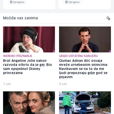
Sarajevo
Sarajevo
Možda vas zanima
ISKRENO PRIZNANJE
GRADI USPJEŠNU KARIJERU
Brat Angeline Jolie nakon
Glumac Adnan Alić osvaja
razvoda otkrio da je gej: Bio
mreže urnebesnim snimcima:
sam opsjednut Disney
Navikavam se na to da me
princezama
ljudi prepoznaju gdje god se
pojavim
7 sati
9 sati