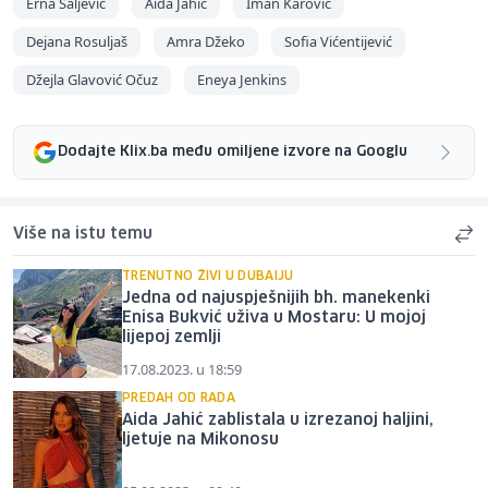
Erna Saljević
Aida Jahić
Iman Karović
Dejana Rosuljaš
Amra Džeko
Sofia Vićentijević
Džejla Glavović Očuz
Eneya Jenkins
Dodajte Klix.ba među omiljene izvore na Googlu
Više na istu temu
TRENUTNO ŽIVI U DUBAIJU
Jedna od najuspješnijih bh. manekenki
Enisa Bukvić uživa u Mostaru: U mojoj
lijepoj zemlji
17.08.2023. u 18:59
PREDAH OD RADA
Aida Jahić zablistala u izrezanoj haljini,
ljetuje na Mikonosu