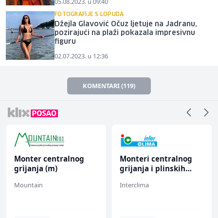
05.08.2023. u 09:40
FOTOGRAFIJE S LOPUDA
Džejla Glavović Očuz ljetuje na Jadranu,
pozirajući na plaži pokazala impresivnu
figuru
02.07.2023. u 12:36
KOMENTARI (119)
Monter centralnog
Monteri centralnog
grijanja (m)
grijanja i plinskih
instalacija (m)
Mountain
Interclima