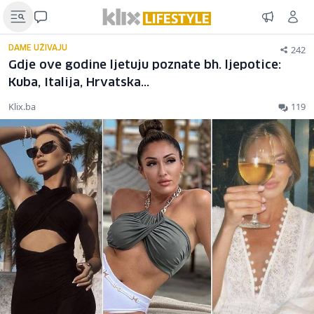
242
DAME UŽIVAJU
Gdje ove godine ljetuju poznate bh. ljepotice:
Kuba, Italija, Hrvatska...
Klix.ba
119