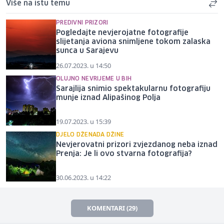
Više na istu temu
PREDIVNI PRIZORI
Pogledajte nevjerojatne fotografije
slijetanja aviona snimljene tokom zalaska
sunca u Sarajevu
26.07.2023. u 14:50
OLUJNO NEVRIJEME U BIH
Sarajlija snimio spektakularnu fotografiju
munje iznad Alipašinog Polja
19.07.2023. u 15:39
DJELO DŽENADA DŽINE
Nevjerovatni prizori zvjezdanog neba iznad
Prenja: Je li ovo stvarna fotografija?
30.06.2023. u 14:22
KOMENTARI (29)