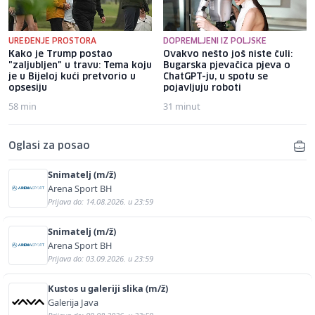
UREĐENJE PROSTORA
DOPREMLJENI IZ POLJSKE
Kako je Trump postao
Ovakvo nešto još niste čuli:
"zaljubljen" u travu: Tema koju
Bugarska pjevačica pjeva o
je u Bijeloj kući pretvorio u
ChatGPT-ju, u spotu se
opsesiju
pojavljuju roboti
58 min
31 minut
Oglasi za posao
Snimatelj (m/ž)
Arena Sport BH
Prijava do: 14.08.2026. u 23:59
Snimatelj (m/ž)
Arena Sport BH
Prijava do: 03.09.2026. u 23:59
Kustos u galeriji slika (m/ž)
Galerija Java