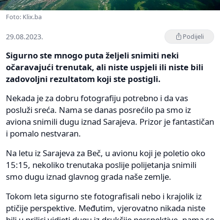
Foto: Klix.ba
29.08.2023.
Podijeli
Sigurno ste mnogo puta željeli snimiti neki
očaravajući trenutak, ali niste uspjeli ili niste bili
zadovoljni rezultatom koji ste postigli.
Nekada je za dobru fotografiju potrebno i da vas
posluži sreća. Nama se danas posrećilo pa smo iz
aviona snimili dugu iznad Sarajeva. Prizor je fantastičan
i pomalo nestvaran.
Na letu iz Sarajeva za Beč, u avionu koji je poletio oko
15:15, nekoliko trenutaka poslije polijetanja snimili
smo dugu iznad glavnog grada naše zemlje.
Tokom leta sigurno ste fotografisali nebo i krajolik iz
ptičije perspektive. Međutim, vjerovatno nikada niste
bili u prilici vidjeti dugu iz drukčije perspektive, nama se