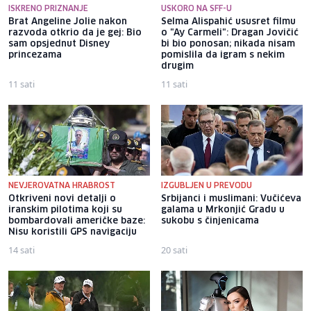
ISKRENO PRIZNANJE
USKORO NA SFF-U
Brat Angeline Jolie nakon
Selma Alispahić ususret filmu
razvoda otkrio da je gej: Bio
o "Ay Carmeli": Dragan Jovičić
sam opsjednut Disney
bi bio ponosan; nikada nisam
princezama
pomislila da igram s nekim
drugim
11 sati
11 sati
NEVJEROVATNA HRABROST
IZGUBLJEN U PREVODU
Otkriveni novi detalji o
Srbijanci i muslimani: Vučićeva
iranskim pilotima koji su
galama u Mrkonjić Gradu u
bombardovali američke baze:
sukobu s činjenicama
Nisu koristili GPS navigaciju
14 sati
20 sati