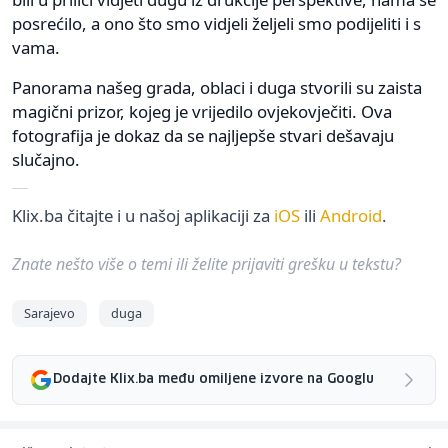
posrećilo, a ono što smo vidjeli željeli smo podijeliti i s
vama.
Panorama našeg grada, oblaci i duga stvorili su zaista
magični prizor, kojeg je vrijedilo ovjekovječiti. Ova
fotografija je dokaz da se najljepše stvari dešavaju
slučajno.
Klix.ba čitajte i u našoj aplikaciji za
iOS
ili
Android
.
Znate nešto više o temi ili želite prijaviti grešku u tekstu?
Sarajevo
duga
Dodajte Klix.ba među omiljene izvore na Googlu