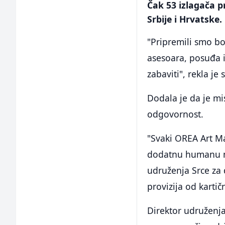
Čak 53 izlagača p
Srbije i Hrvatske.
"Pripremili smo b
asesoara, posuđa it
zabaviti", rekla j
Dodala je da je m
odgovornost.
"Svaki OREA Art Ma
dodatnu humanu no
udruženja Srce za 
provizija od kartič
Direktor udruženja