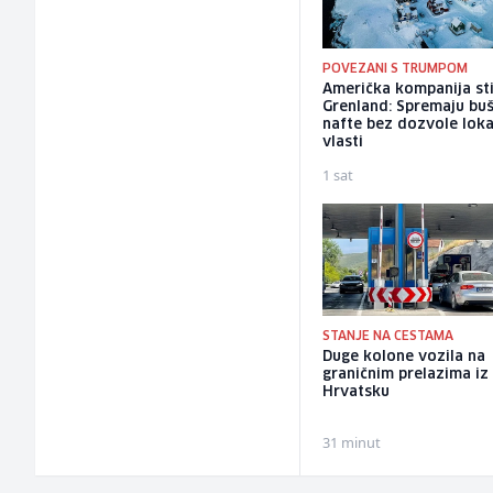
POVEZANI S TRUMPOM
Američka kompanija sti
Grenland: Spremaju bu
nafte bez dozvole loka
vlasti
1 sat
STANJE NA CESTAMA
Duge kolone vozila na
graničnim prelazima iz
Hrvatsku
31 minut