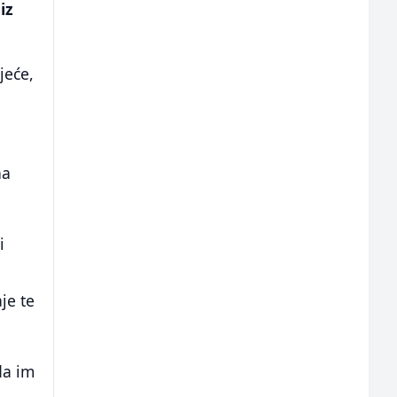
iz
jeće,
na
i
je te
da im