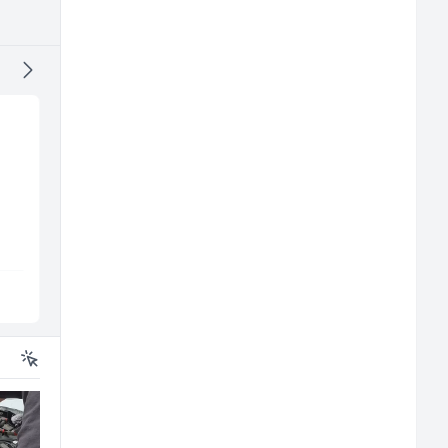
Junior Marketing &
Limar (m)
Recruiting Specialist
all
(m/ž)
Mars Connect
Mountain
Sarajevo
Sarajevo