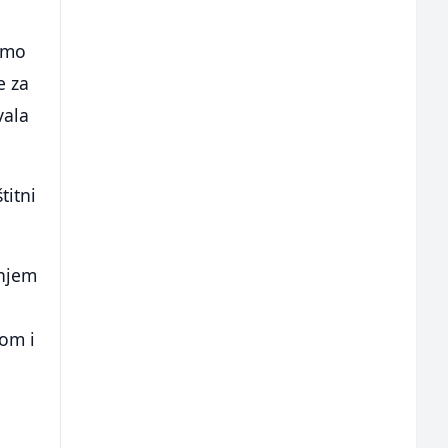
bamo
e za
vala
titni
enjem
om i