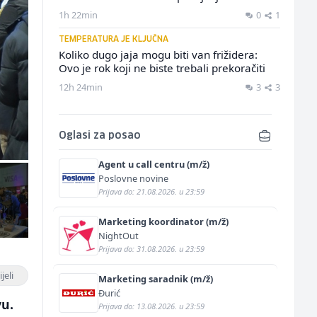
1h 22min
0
1
TEMPERATURA JE KLJUČNA
Koliko dugo jaja mogu biti van frižidera:
Ovo je rok koji ne biste trebali prekoračiti
12h 24min
3
3
Oglasi za posao
Agent u call centru (m/ž)
Poslovne novine
Prijava do: 21.08.2026. u 23:59
Marketing koordinator (m/ž)
NightOut
Prijava do: 31.08.2026. u 23:59
jeli
Marketing saradnik (m/ž)
Đurić
vu.
Prijava do: 13.08.2026. u 23:59