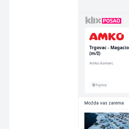
Dispatcher (m/ž)
Trgovac - Magaci
(m/ž)
BCO
Amko komerc
Sarajevo
Fojnica
Možda vas zanima