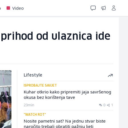
o
Video
prihod od ulaznica ide
Lifestyle
ISPROBAJTE SAVJET
Kuhar otkrio kako pripremiti jaja savršenog
okusa bez korištenja tave
23min
0
1
"WATCH ROT"
Nosite pametni sat? Na jednu stvar biste
naročito trebali obratiti pažnju ljeti