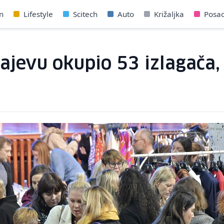
n
Lifestyle
Scitech
Auto
Križaljka
Posa
jevu okupio 53 izlagača, 