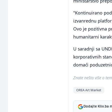
ministarstvo prepo
"Kontinuirano pod
izvanrednu platform
Ovo je pozitivna p
humanitarni karakt
U saradnji sa UNDP
korporativnih stan
domaći poduzetnici
Znate nešto više o temi 
OREA Art Market
Dodajte Klix.ba 