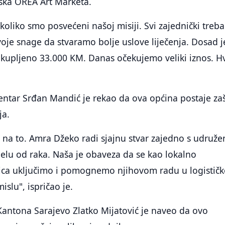
ška OREA Art Marketa.
ukoliko smo posvećeni našoj misiji. Svi zajednički tre
voje snage da stvaramo bolje uslove liječenja. Dosad j
ikupljeno 33.000 KM. Danas očekujemo veliki iznos. H
ntar Srđan Mandić je rekao da ova općina postaje zaš
ja.
 na to. Amra Džeko radi sjajnu stvar zajedno s udruž
jelu od raka. Naša je obaveza da se kao lokalno
ca uključimo i pomognemo njihovom radu u logističk
lu", ispričao je.
Kantona Sarajevo Zlatko Mijatović je naveo da ovo