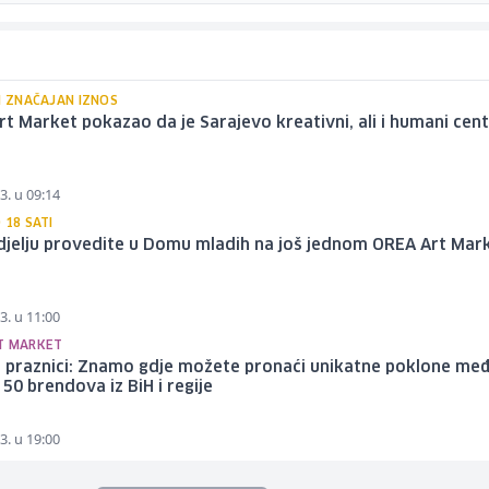
I ZNAČAJAN IZNOS
t Market pokazao da je Sarajevo kreativni, ali i humani cen
3. u 09:14
 18 SATI
djelju provedite u Domu mladih na još jednom OREA Art Mar
3. u 11:00
T MARKET
e praznici: Znamo gdje možete pronaći unikatne poklone me
 50 brendova iz BiH i regije
3. u 19:00