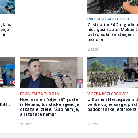
PREDUGO RADIO U LERU
gla na
Željezničar na Grbavici
Zaštitari u SAD-u godin
šenje
savladao BSK i trijumfalno
nisu gasili auto: Mehani
lnih
počeo novu sezonu
ostao šokiran stanjem
motora
11 sati
2 sata
PROBLEM ZA TURIZAM
VJEŽBA BRZI ODGOVOR
Novi nameti "otjerali" goste
U Bosnu i Hercegovinu 
 BiH u
iz Neuma, turističke agencije
velike vojne snage, prist
otkazale izlete: "Žao nam je,
padobranske jedinice iz I
ali izuzeća nema"
15 sati
21 sat