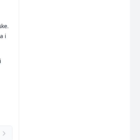
ske.
a i
i