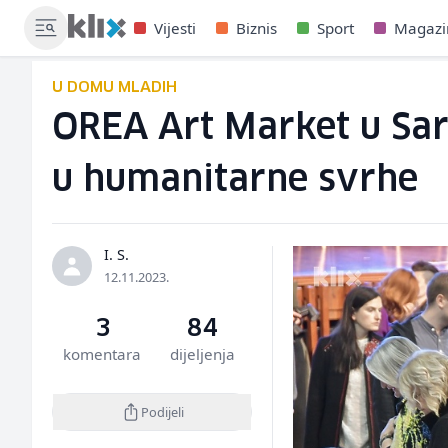
Vijesti
Biznis
Sport
Magazi
U DOMU MLADIH
OREA Art Market u Sara
u humanitarne svrhe
I. S.
12.11.2023.
3
84
komentara
dijeljenja
Podijeli