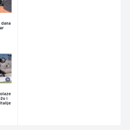
u dana
čar
dolaze
ižu i
talije