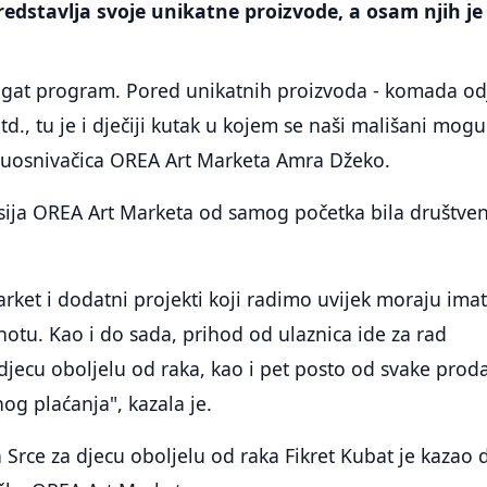
redstavlja svoje unikatne proizvode, a osam njih je 
ogat program. Pored unikatnih proizvoda - komada od
d., tu je i dječiji kutak u kojem se naši mališani mogu
e suosnivačica OREA Art Marketa Amra Džeko.
isija OREA Art Marketa od samog početka bila društve
rket i dodatni projekti koji radimo uvijek moraju imat
tu. Kao i do sada, prihod od ulaznica ide za rad
djecu oboljelu od raka, kao i pet posto od svake proda
nog plaćanja", kazala je.
 Srce za djecu oboljelu od raka Fikret Kubat je kazao 