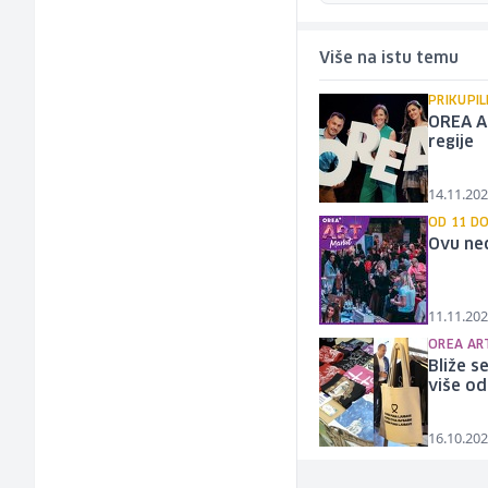
Više na istu temu
PRIKUPIL
OREA Ar
regije
14.11.202
OD 11 DO
Ovu ne
11.11.202
OREA AR
Bliže s
više od
16.10.202