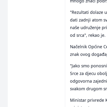
mnogo znači podr
"Rezultati dolaze 
dati zadnji atom s
naše udruženje pr
od srca", rekao je.
Načelnik Općine Ce
znak ovog događa
"Jako smo ponosni
Srce za djecu obol
odgovorna zajedni
svakom drugom smis
Ministar privrede 