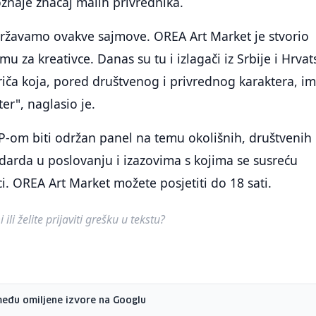
znaje značaj malih privrednika.
ržavamo ovakve sajmove. OREA Art Market je stvorio
u za kreativce. Danas su tu i izlagači iz Srbije i Hrvat
riča koja, pored društvenog i privrednog karaktera, im
er", naglasio je.
-om biti održan panel na temu okolišnih, društvenih 
darda u poslovanju i izazovima s kojima se susreću
. OREA Art Market možete posjetiti do 18 sati.
ili želite prijaviti grešku u tekstu?
među omiljene izvore na Googlu