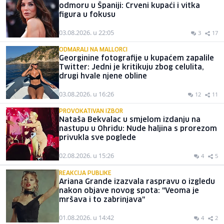
odmoru u Španiji: Crveni kupaći i vitka
figura u fokusu
03.08.2026. u 22:05
3
17
ODMARALI NA MALLORCI
Georginine fotografije u kupaćem zapalile
Twitter: Jedni je kritikuju zbog celulita,
drugi hvale njene obline
03.08.2026. u 16:26
12
11
PROVOKATIVAN IZBOR
Nataša Bekvalac u smjelom izdanju na
nastupu u Ohridu: Nude haljina s prorezom
privukla sve poglede
02.08.2026. u 15:26
4
5
REAKCIJA PUBLIKE
Ariana Grande izazvala raspravu o izgledu
nakon objave novog spota: "Veoma je
mršava i to zabrinjava"
01.08.2026. u 14:42
4
2