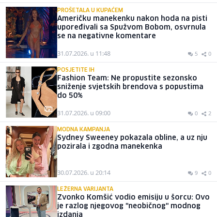
PROŠETALA U KUPAĆEM
Američku manekenku nakon hoda na pisti
upoređivali sa Spužvom Bobom, osvrnula
se na negativne komentare
31.07.2026. u 11:48
5
0
POSJETITE IH
Fashion Team: Ne propustite sezonsko
sniženje svjetskih brendova s popustima
do 50%
31.07.2026. u 09:00
0
2
MODNA KAMPANJA
Sydney Sweeney pokazala obline, a uz nju
pozirala i zgodna manekenka
30.07.2026. u 20:14
9
0
LEŽERNA VARIJANTA
Zvonko Komšić vodio emisiju u šorcu: Ovo
je razlog njegovog "neobičnog" modnog
izdanja