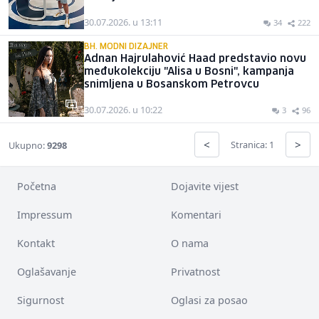
30.07.2026. u 13:11
34
222
BH. MODNI DIZAJNER
Adnan Hajrulahović Haad predstavio novu
međukolekciju "Alisa u Bosni", kampanja
snimljena u Bosanskom Petrovcu
30.07.2026. u 10:22
3
96
<
>
Stranica: 1
Ukupno:
9298
Početna
Dojavite vijest
Impressum
Komentari
Kontakt
O nama
Oglašavanje
Privatnost
Sigurnost
Oglasi za posao