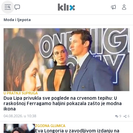
Moda i ljepota
U PRATNJI SUPRUGA
Dua Lipa privukla sve poglede na crvenom tepihu: U
raskošnoj Ferragamo haljini pokazala zašto je modna
ikona
04.08.2026. u 10:38
9
6
ZGODNA GLUMICA
Eva Longoria u zavodljivom izdanju na